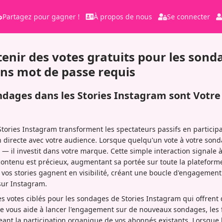
Partagez pour gagner !
À propos de nous
Se connecter
nir des votes gratuits pour les sond
ns mot de passe requis
ndages dans les Stories Instagram sont Votr
tories Instagram transforment les spectateurs passifs en participa
directe avec votre audience. Lorsque quelqu'un vote à votre sonda
il investit dans votre marque. Cette simple interaction signale à
ontenu est précieux, augmentant sa portée sur toute la plateform
s vos stories gagnent en visibilité, créant une boucle d'engagement
sur Instagram.
 votes ciblés pour les sondages de Stories Instagram qui offrent 
e vous aide à lancer l'engagement sur de nouveaux sondages, les f
ant la participation organique de vos abonnés existants. Lorsque 