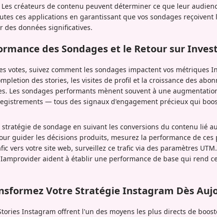
s. Les créateurs de contenu peuvent déterminer ce que leur audienc
utes ces applications en garantissant que vos sondages reçoivent 
 des données significatives.
ormance des Sondages et le Retour sur Inves
s votes, suivez comment les sondages impactent vos métriques I
ompletion des stories, les visites de profil et la croissance des abo
ages. Les sondages performants mènent souvent à une augmentatio
registrements — tous des signaux d'engagement précieux qui boos
e stratégie de sondage en suivant les conversions du contenu lié a
our guider les décisions produits, mesurez la performance de ces p
fic vers votre site web, surveillez ce trafic via des paramètres UTM
Iamprovider aident à établir une performance de base qui rend ce
ansformez Votre Stratégie Instagram Dès Auj
tories Instagram offrent l'un des moyens les plus directs de boos