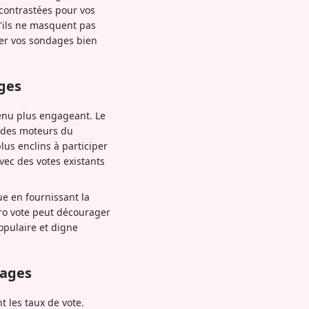
 contrastées pour vos
u'ils ne masquent pas
der vos sondages bien
ges
enu plus engageant. Le
us des moteurs du
lus enclins à participer
vec des votes existants
e en fournissant la
ro vote peut décourager
opulaire et digne
dages
 les taux de vote.