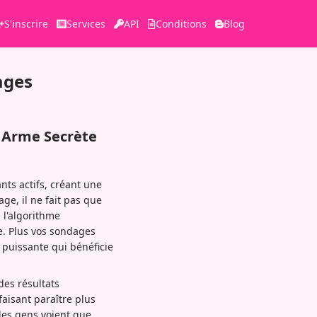
S'inscrire
Services
API
Conditions
Blog
ages
e Arme Secrète
nts actifs, créant une
ge, il ne fait pas que
 l'algorithme
e. Plus vos sondages
 puissante qui bénéficie
des résultats
aisant paraître plus
les gens voient que