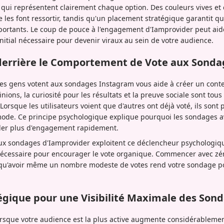
 qui représentent clairement chaque option. Des couleurs vives et
 les font ressortir, tandis qu'un placement stratégique garantit q
mportants. Le coup de pouce à l'engagement d'Iamprovider peut ai
initial nécessaire pour devenir viraux au sein de votre audience.
derrière le Comportement de Vote aux Sonda
s gens votent aux sondages Instagram vous aide à créer un cont
nions, la curiosité pour les résultats et la preuve sociale sont to
rsque les utilisateurs voient que d'autres ont déjà voté, ils sont p
 mode. Ce principe psychologique explique pourquoi les sondages a
ler plus d'engagement rapidement.
aux sondages d'Iamprovider exploitent ce déclencheur psychologiqu
e nécessaire pour encourager le vote organique. Commencer avec zé
is qu'avoir même un nombre modeste de votes rend votre sondage p
égique pour une Visibilité Maximale des Son
rsque votre audience est la plus active augmente considérablement