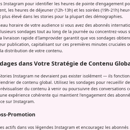
ues Instagram pour identifier les heures de pointe d'engagement p
nt, les heures de déjeuner (12h-13h) et les soirées (19h-21h) heur
plus élevé dans les stories pour la plupart des démographies.
seau horaire de votre audience si vous avez des abonnés internati
lusieurs sondages tout au long de la journée ou concentrez-vous s
. La livraison rapide d'Iamprovider garantit que vos sondages obtie
r publication, capitalisant sur ces premières minutes cruciales o
a distribution de votre contenu.
ndages dans Votre Stratégie de Contenu Glob
tories Instagram ne devraient pas exister isolément — ils fonction
lendrier de contenu global. Utilisez les sondages pour recueillir d
 prévisualiser du contenu à venir ou poursuivre des conversations
rée une expérience cohérente qui maintient l'engagement des abonnés
nce sur Instagram.
oss-Promotion
s actifs dans vos légendes Instagram et encouragez les abonnés à 