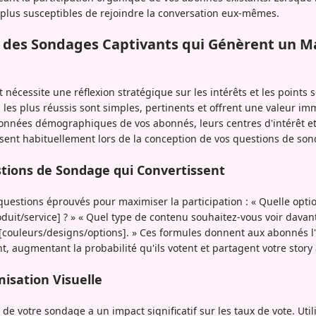
nt plus susceptibles de rejoindre la conversation eux-mêmes.
des Sondages Captivants qui Génèrent un 
 nécessite une réflexion stratégique sur les intérêts et les points 
les plus réussis sont simples, pertinents et offrent une valeur im
onnées démographiques de vos abonnés, leurs centres d'intérêt et
issent habituellement lors de la conception de vos questions de so
tions de Sondage qui Convertissent
questions éprouvés pour maximiser la participation : « Quelle optio
uit/service] ? » « Quel type de contenu souhaitez-vous voir davant
[couleurs/designs/options]. » Ces formules donnent aux abonnés l
, augmentant la probabilité qu'ils votent et partagent votre story 
misation Visuelle
 de votre sondage a un impact significatif sur les taux de vote. Ut