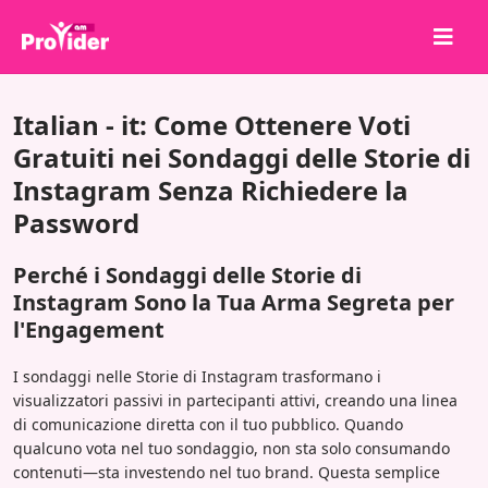
Condividi per vincere!
Italian - it: Come Ottenere Voti
Chi siamo
Gratuiti nei Sondaggi delle Storie di
Instagram Senza Richiedere la
Accedi
Password
Iscriviti
Servizi
Perché i Sondaggi delle Storie di
Instagram Sono la Tua Arma Segreta per
API
l'Engagement
Termini
I sondaggi nelle Storie di Instagram trasformano i
Blog
visualizzatori passivi in partecipanti attivi, creando una linea
di comunicazione diretta con il tuo pubblico. Quando
qualcuno vota nel tuo sondaggio, non sta solo consumando
contenuti—sta investendo nel tuo brand. Questa semplice