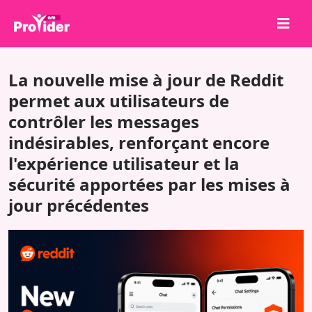
Partagez pour gagner !
La nouvelle mise à jour de Reddit
À propos de nous
permet aux utilisateurs de
contrôler les messages
Se connecter
indésirables, renforçant encore
S'inscrire
l'expérience utilisateur et la
Services
sécurité apportées par les mises à
API
jour précédentes
Conditions
Blog