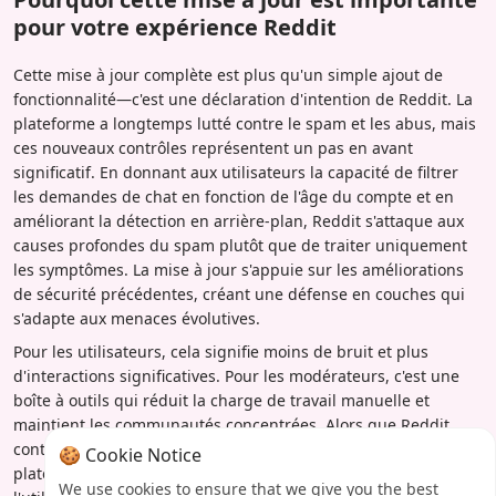
pour votre expérience Reddit
Cette mise à jour complète est plus qu'un simple ajout de
fonctionnalité—c'est une déclaration d'intention de Reddit. La
plateforme a longtemps lutté contre le spam et les abus, mais
ces nouveaux contrôles représentent un pas en avant
significatif. En donnant aux utilisateurs la capacité de filtrer
les demandes de chat en fonction de l'âge du compte et en
améliorant la détection en arrière-plan, Reddit s'attaque aux
causes profondes du spam plutôt que de traiter uniquement
les symptômes. La mise à jour s'appuie sur les améliorations
de sécurité précédentes, créant une défense en couches qui
s'adapte aux menaces évolutives.
Pour les utilisateurs, cela signifie moins de bruit et plus
d'interactions significatives. Pour les modérateurs, c'est une
boîte à outils qui réduit la charge de travail manuelle et
maintient les communautés concentrées. Alors que Reddit
continue d'affiner ces fonctionnalités, l'évolution de la
🍪 Cookie Notice
plateforme vers un espace plus sûr et plus centré sur
We use cookies to ensure that we give you the best