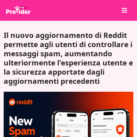
Condividi per vincere!
Il nuovo aggiornamento di Reddit
Chi siamo
permette agli utenti di controllare i
messaggi spam, aumentando
Accedi
ulteriormente l'esperienza utente e
Iscriviti
la sicurezza apportate dagli
Servizi
aggiornamenti precedenti
API
Termini
Blog