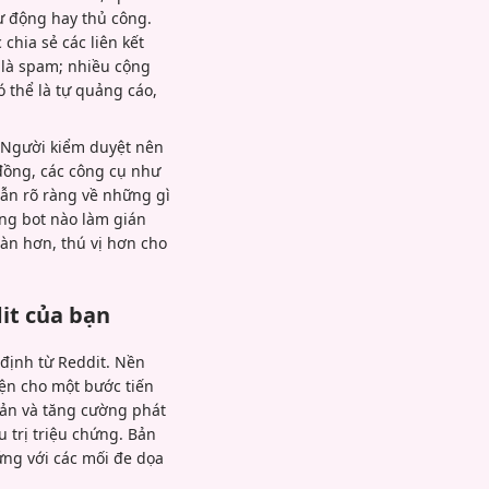
 động hay thủ công.
chia sẻ các liên kết
 là spam; nhiều cộng
 thể là tự quảng cáo,
. Người kiểm duyệt nên
đồng, các công cụ như
dẫn rõ ràng về những gì
ộng bot nào làm gián
àn hơn, thú vị hơn cho
it của bạn
định từ Reddit. Nền
iện cho một bước tiến
oản và tăng cường phát
 trị triệu chứng. Bản
ứng với các mối đe dọa