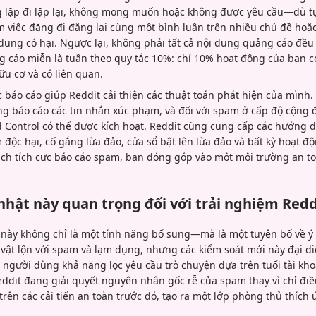
 lặp đi lặp lại, không mong muốn hoặc không được yêu cầu—dù tự
 việc đăng đi đăng lại cùng một bình luận trên nhiều chủ đề hoặc 
ung có hại. Ngược lại, không phải tất cả nội dung quảng cáo đều
 cáo miễn là tuân theo quy tắc 10%: chỉ 10% hoạt động của bạn có
ữu cơ và có liên quan.
 báo cáo giúp Reddit cải thiện các thuật toán phát hiện của mình
g báo cáo các tin nhắn xúc phạm, và đối với spam ở cấp độ cộng 
d Control có thể được kích hoạt. Reddit cũng cung cấp các hướng 
ộc hại, cố gắng lừa đảo, cửa sổ bật lên lừa đảo và bất kỳ hoạt đ
ch tích cực báo cáo spam, bạn đóng góp vào một môi trường an to
 nhật này quan trọng đối với trải nghiệm Redd
 này không chỉ là một tính năng bổ sung—mà là một tuyên bố về ý 
 vật lộn với spam và lạm dụng, nhưng các kiểm soát mới này đại d
 người dùng khả năng lọc yêu cầu trò chuyện dựa trên tuổi tài kh
ddit đang giải quyết nguyên nhân gốc rễ của spam thay vì chỉ điều
rên các cải tiến an toàn trước đó, tạo ra một lớp phòng thủ thích 