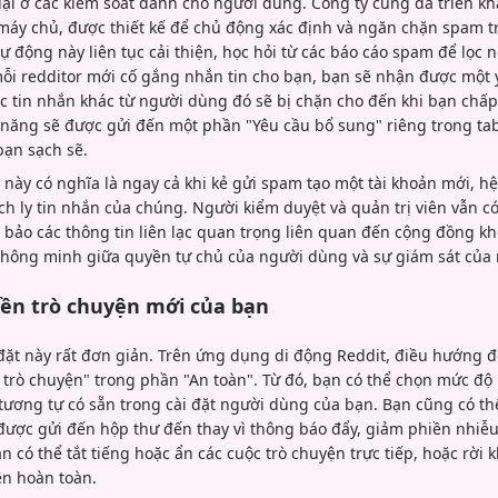
lại ở các kiểm soát dành cho người dùng. Công ty cũng đã triển kh
y chủ, được thiết kế để chủ động xác định và ngăn chặn spam tr
ự động này liên tục cải thiện, học hỏi từ các báo cáo spam để lọ
mỗi redditor mới cố gắng nhắn tin cho bạn, bạn sẽ nhận được một 
các tin nhắn khác từ người dùng đó sẽ bị chặn cho đến khi bạn chấ
 năng sẽ được gửi đến một phần "Yêu cầu bổ sung" riêng trong tab
bạn sạch sẽ.
 này có nghĩa là ngay cả khi kẻ gửi spam tạo một tài khoản mới, h
h ly tin nhắn của chúng. Người kiểm duyệt và quản trị viên vẫn có 
 bảo các thông tin liên lạc quan trọng liên quan đến cộng đồng kh
thông minh giữa quyền tự chủ của người dùng và sự giám sát của 
yền trò chuyện mới của bạn
 đặt này rất đơn giản. Trên ứng dụng di động Reddit, điều hướng đ
 trò chuyện" trong phần "An toàn". Từ đó, bạn có thể chọn mức đ
 tương tự có sẵn trong cài đặt người dùng của bạn. Bạn cũng có th
 được gửi đến hộp thư đến thay vì thông báo đẩy, giảm phiền nhiễ
n có thể tắt tiếng hoặc ẩn các cuộc trò chuyện trực tiếp, hoặc rời 
n hoàn toàn.