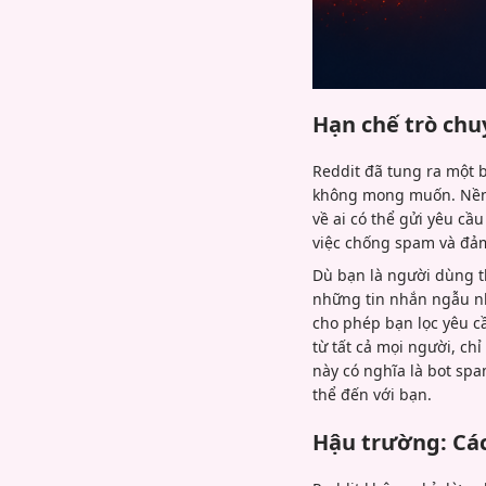
Hạn chế trò chuy
Reddit đã tung ra một b
không mong muốn. Nền t
về ai có thể gửi yêu cầ
việc chống spam và đảm
Dù bạn là người dùng t
những tin nhắn ngẫu nh
cho phép bạn lọc yêu cầ
từ tất cả mọi người, chỉ
này có nghĩa là bot spa
thể đến với bạn.
Hậu trường: Cá