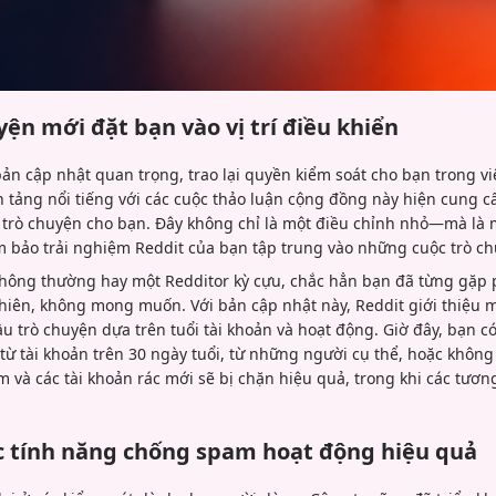
ện mới đặt bạn vào vị trí điều khiển
ản cập nhật quan trọng, trao lại quyền kiểm soát cho bạn trong vi
ảng nổi tiếng với các cuộc thảo luận cộng đồng này hiện cung cấp
u trò chuyện cho bạn. Đây không chỉ là một điều chỉnh nhỏ—mà là 
 bảo trải nghiệm Reddit của bạn tập trung vào những cuộc trò c
hông thường hay một Redditor kỳ cựu, chắc hẳn bạn đã từng gặp p
iên, không mong muốn. Với bản cập nhật này, Reddit giới thiệu 
u trò chuyện dựa trên tuổi tài khoản và hoạt động. Giờ đây, bạn 
 từ tài khoản trên 30 ngày tuổi, từ những người cụ thể, hoặc không 
m và các tài khoản rác mới sẽ bị chặn hiệu quả, trong khi các tươn
c tính năng chống spam hoạt động hiệu quả