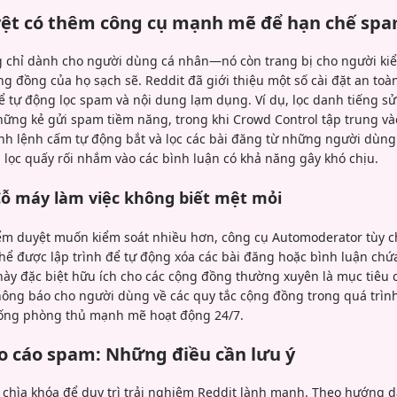
ệt có thêm công cụ mạnh mẽ để hạn chế sp
 chỉ dành cho người dùng cá nhân—nó còn trang bị cho người ki
g đồng của họ sạch sẽ. Reddit đã giới thiệu một số cài đặt an to
ể tự động lọc spam và nội dung lạm dụng. Ví dụ, lọc danh tiếng sử
ững kẻ gửi spam tiềm năng, trong khi Crowd Control tập trung vào
ánh lệnh cấm tự động bắt và lọc các bài đăng từ những người dùng
 lọc quấy rối nhắm vào các bình luận có khả năng gây khó chịu.
ỗ máy làm việc không biết mệt mỏi
ểm duyệt muốn kiểm soát nhiều hơn, công cụ Automoderator tùy c
ể được lập trình để tự động xóa các bài đăng hoặc bình luận chứ
này đặc biệt hữu ích cho các cộng đồng thường xuyên là mục tiêu 
ông báo cho người dùng về các quy tắc cộng đồng trong quá trình
hống phòng thủ mạnh mẽ hoạt động 24/7.
o cáo spam: Những điều cần lưu ý
à chìa khóa để duy trì trải nghiệm Reddit lành mạnh. Theo hướng 