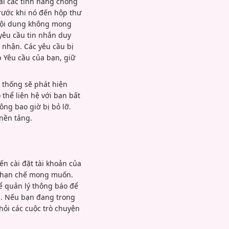
ai các tính năng chống
ước khi nó đến hộp thư
c nội dung không mong
yêu cầu tin nhắn duy
p nhận. Các yêu cầu bị
 Yêu cầu của bạn, giữ
ệ thống sẽ phát hiện
thể liên hệ với bạn bất
ông bao giờ bị bỏ lỡ.
nền tảng.
ến cài đặt tài khoản của
ộ hạn chế mong muốn.
ể quản lý thông báo để
u. Nếu bạn đang trong
khỏi các cuộc trò chuyện