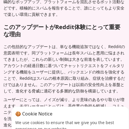
瞞的なポップアップ、プラットフォームを混乱させるボット活動な
どです。積極的にスパムを報告することで、誰にとってもより安全
で楽しい環境に貢献できます。
このアップデートがReddit体験にとって重要
な理由
この包括的なアップデートは、単なる機能追加ではなく、Redditの
意図表明です。同プラットフォームは長年スパムと悪用に悩まされ
てきましたが、これらの新しい制御は大きな前進を表しています。
アカウントの経過日数に基づいてチャットリクエストをフィルタリ
ングする機能をユーザーに提供し、バックエンドの検出を強化する
ことで、Redditはスパムの根本原因に取り組み、症状を治療するだ
けではありません。このアップデートは以前の安全性向上を基盤と
して、進化する脅威に適応する多層的な防御を構築しています。
ユーザーにとっては、ノイズが減り、より意味のあるやり取りが増
えます。モデレーターにとっては、手作業の負担を軽減し、コミュ
ニティの焦点を維持するツールキットです。Redditがこれらの機能
🍪 Cookie Notice
を洗練し続けるにつれて、より安全でユーザー中心のスペースへの
We use cookies to ensure that we give you the best
進化は明らかであり、それは本物のオンラインディスカッションを
experience on our website.