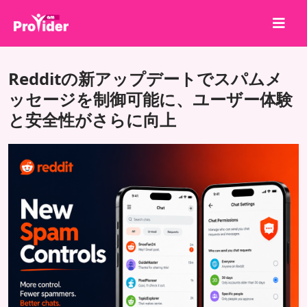
共有して勝とう！
Redditの新アップデートでスパムメ
会社概要
ッセージを制御可能に、ユーザー体験
と安全性がさらに向上
ログイン
サインアップ
サービス
API
利用規約
ブログ