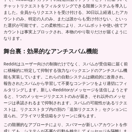
チャットリクエストをフィルタリングできる階層システムを導入し
ました。全員からリクエストを受け付ける、30日以上経過したアカ
ウントのみ、特定の人のみ、または誰からも受け付けない、といっ
た選択が可能です。この柔軟性により、スパムボットや使い捨てア
カウントは事実上ブロックされ、本物のやり取りだけが届くように
なります。
舞台裏：効果的なアンチスパム機能
Redditはユーザー向けの制御だけでなく、スパムが受信箱に届く前
に積極的に特定して抑制する強力なバックエンドのアンチスパム機
能も実装しています。これらの自動システムは継続的に改善され、
報告されたスパムから学習して不要なコンテンツをより適切にフィ
ルタリングします。新しいRedditorがメッセージを送信しようとす
ると、1つのメッセージリクエストのみが届き、それ以外のメッセ
ージは承認されるまで抑制されます。スパムの可能性があるリクエ
ストは、リクエストタブ内の別の「追加リクエスト」セクションに
送られ、プライマリ受信箱をクリーンに保ちます。
この階層的なアプローチにより、スパマーが新しいアカウントを作
成しても、システムが不審な行動を検出してメッセージを隔離しま