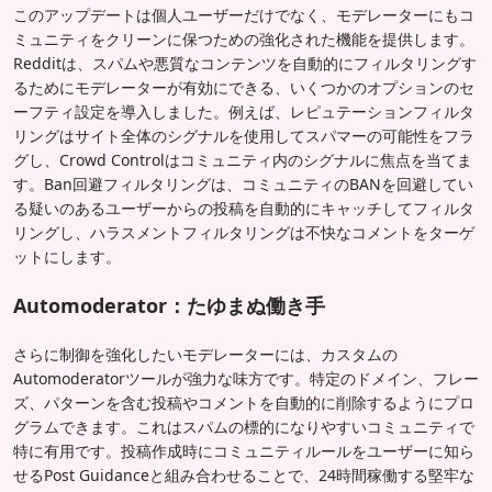
このアップデートは個人ユーザーだけでなく、モデレーターにもコ
ミュニティをクリーンに保つための強化された機能を提供します。
Redditは、スパムや悪質なコンテンツを自動的にフィルタリングす
るためにモデレーターが有効にできる、いくつかのオプションのセ
ーフティ設定を導入しました。例えば、レピュテーションフィルタ
リングはサイト全体のシグナルを使用してスパマーの可能性をフラ
グし、Crowd Controlはコミュニティ内のシグナルに焦点を当てま
す。Ban回避フィルタリングは、コミュニティのBANを回避してい
る疑いのあるユーザーからの投稿を自動的にキャッチしてフィルタ
リングし、ハラスメントフィルタリングは不快なコメントをターゲ
ットにします。
Automoderator：たゆまぬ働き手
さらに制御を強化したいモデレーターには、カスタムの
Automoderatorツールが強力な味方です。特定のドメイン、フレー
ズ、パターンを含む投稿やコメントを自動的に削除するようにプロ
グラムできます。これはスパムの標的になりやすいコミュニティで
特に有用です。投稿作成時にコミュニティルールをユーザーに知ら
せるPost Guidanceと組み合わせることで、24時間稼働する堅牢な