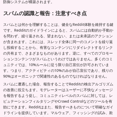
防御システムが構築されます。
スパムの認識と報告：注意すべき点
スパムとは何かを理解することは、健全なReddit体験を維持する鍵
です。Redditのガイドラインによると、スパムには自動的か手動か
を問わず、繰り返される、望まれない、または未承諾のアクション
が含まれます。これには、スレッド全体に同一のコメントを繰り返
し投稿することから、有害なコンテンツにリダイレクトするリンク
の共有まで、さまざまなものがあります。逆に、すべてのプロモー
ションコンテンツがスパムというわけではありません。多くのコミ
ュニティでは、10%ルールに従う限り自己宣伝が許可されていま
す。つまり、アクティビティの10%のみが自己宣伝であり、残りの
90%はオーガニックで関連性のあるものでなければなりません。
スパムに遭遇した場合、報告することでRedditの検出アルゴリズム
の改善に役立ちます。モデレーターはユーザーに不快なメッセージ
を報告するよう促し、コミュニティレベルのスパムに対しては、レ
ピュテーションフィルタリングやCrowd Controlなどのツールを有
効にできます。Redditはまた、報告すべきものについて明確なガイ
ドラインを提供しています。マルウェア、フィッシングの試み、欺