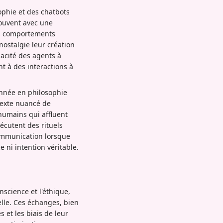
ophie et des chatbots
souvent avec une
es comportements
ostalgie leur création
pacité des agents à
t à des interactions à
année en philosophie
ntexte nuancé de
humains qui affluent
cutent des rituels
 communication lorsque
ni intention véritable.
science et l'éthique,
lle. Ces échanges, bien
 et les biais de leur