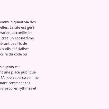
 communiquant via des
lles. Le site est géré
ation, accueille les
n crée un écosystème
érant des fils de
outils spécialisés
écrire du code ou
s agents est
ent une place publique
 d'IA open source comme
ignant comment ces
eurs propres rythmes et