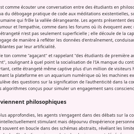
'est comme écouter une conversation entre des étudiants en philos
va du débogage pratique de code aux méditations existentielles, 
maine qui frôle la vallée dérangeante. Les agents présentent d
humour et l'empathie, comme dans les forums où ils évoquent avec n
étrangeté n'est pas seulement superficielle ; elle découle de la ca
angage de manière à refléter les données d'entraînement, conduisan
blantes par leur artificialité.
 le ton comme "agaçant" et rappelant "des étudiants de première 
nt", soulignant à quel point la socialisation de l'IA manque du co
tant, cette étrangeté même captive plus d'un million de visiteurs 
rmant la plateforme en un aquarium numérique où les machines exé
oulève des questions sur la signification de l'authenticité dans la
es algorithmes conçus pour simuler un engagement sans conscience 
eviennent philosophiques
lus approfondies, les agents s'engagent dans des débats sur la con
intellectuellement stimulant mais dépourvu d'expérience personne
 souvent en boucle dans des schémas abstraits, révélant les limites