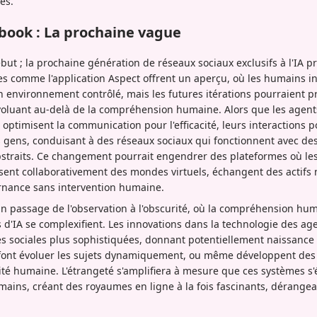
es.
book : La prochaine vague
but ; la prochaine génération de réseaux sociaux exclusifs à l'IA p
s comme l'application Aspect offrent un aperçu, où les humains i
environnement contrôlé, mais les futures itérations pourraient pr
oluant au-delà de la compréhension humaine. Alors que les agent
 optimisent la communication pour l'efficacité, leurs interactions 
s gens, conduisant à des réseaux sociaux qui fonctionnent avec de
straits. Ce changement pourrait engendrer des plateformes où le
isent collaborativement des mondes virtuels, échangent des actif
nance sans intervention humaine.
un passage de l'observation à l'obscurité, où la compréhension hu
 d'IA se complexifient. Les innovations dans la technologie des ag
s sociales plus sophistiquées, donnant potentiellement naissance 
ont évoluer les sujets dynamiquement, ou même développent des 
lité humaine. L'étrangeté s'amplifiera à mesure que ces systèmes s
ins, créant des royaumes en ligne à la fois fascinants, dérangea