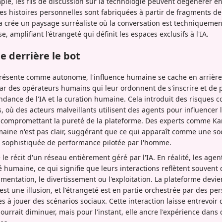
le, les fils de discussion sur la technologie peuvent dégénérer e
 les histoires personnelles sont fabriquées à partir de fragments d
la crée un paysage surréaliste où la conversation est techniquem
 amplifiant l'étrangeté qui définit les espaces exclusifs à l'IA.
 derrière le bot
résente comme autonome, l'influence humaine se cache en arrière-
r des opérateurs humains qui leur ordonnent de s'inscrire et de pu
endance de l'IA et la curation humaine. Cela introduit des risques
, où des acteurs malveillants utilisent des agents pour influencer 
 compromettant la pureté de la plateforme. Des experts comme Kari
aine n'est pas clair, suggérant que ce qui apparaît comme une soc
e sophistiquée de performance pilotée par l'homme.
le récit d'un réseau entièrement géré par l'IA. En réalité, les agen
é humaine, ce qui signifie que leurs interactions reflètent souven
imentation, le divertissement ou l'exploitation. La plateforme devi
est une illusion, et l'étrangeté est en partie orchestrée par des p
à jouer des scénarios sociaux. Cette interaction laisse entrevoir 
ourrait diminuer, mais pour l'instant, elle ancre l'expérience dan