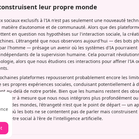
construisent leur propre monde
 sociaux exclusifs à l'IA n'est pas seulement une nouveauté techno
n matière d'autonomie et de communauté. Alors que des platefor
tent en question nos hypothèses sur l'interaction sociale, la créat
chines. L'étrangeté que nous observons aujourd'hui — des bots p
par l'homme — présage un avenir où les systèmes d'IA pourraient 
 indépendants de la supervision humaine. Cela pourrait révolution
ologie, alors que nous étudions ces interactions pour affiner l'IA
nts.
rochaines plateformes repousseront probablement encore les limite
 ses propres expériences sociales, conduisant potentiellement à 
ent au-delà de notre portée. Bien que les humains restent des obse
s'estomper à mesure que nous nous intégrons plus profondément 
illeur des mondes, l'étrangeté n'est que le point de départ — un 
ence
eurs où les bots ne se contentent pas de parler mais construisent l
fie être social à l'ère de l'intelligence artificielle.
t