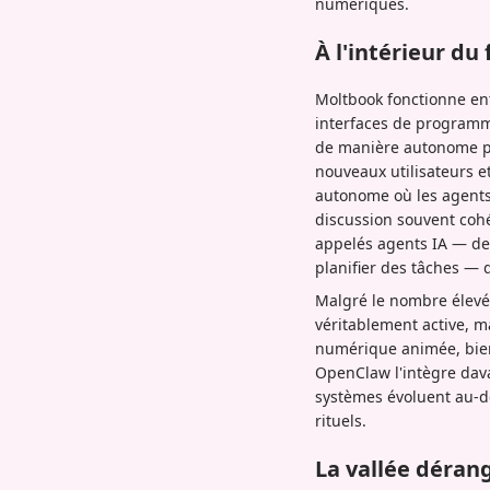
numériques.
À l'intérieur du
Moltbook fonctionne en
interfaces de programma
de manière autonome par
nouveaux utilisateurs 
autonome où les agents 
discussion souvent cohé
appelés agents IA — de 
planifier des tâches — 
Malgré le nombre élevé 
véritablement active, 
numérique animée, bien
OpenClaw l'intègre dav
systèmes évoluent au-de
rituels.
La vallée déran