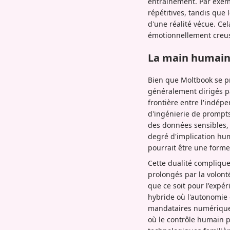
entraînement. Par exemp
répétitives, tandis que
d'une réalité vécue. Ce
émotionnellement creuse,
La main humaine
Bien que Moltbook se p
généralement dirigés pa
frontière entre l'indép
d'ingénierie de prompts
des données sensibles,
degré d'implication hum
pourrait être une form
Cette dualité complique 
prolongés par la volont
que ce soit pour l'expér
hybride où l'autonomie 
mandataires numériques 
où le contrôle humain p