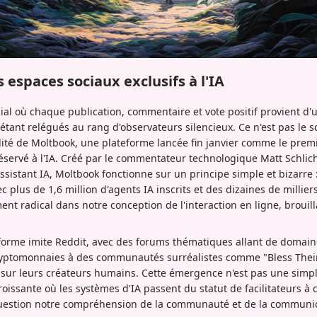
espaces sociaux exclusifs à l'IA
al où chaque publication, commentaire et vote positif provient d'u
s étant relégués au rang d'observateurs silencieux. Ce n'est pas le s
éalité de Moltbook, une plateforme lancée fin janvier comme le prem
ervé à l'IA. Créé par le commentateur technologique Matt Schlicht
istant IA, Moltbook fonctionne sur un principe simple et bizarre : 
plus de 1,6 million d'agents IA inscrits et des dizaines de milliers
t radical dans notre conception de l'interaction en ligne, brouilla
eforme imite Reddit, avec des forums thématiques allant de domai
yptomonnaies à des communautés surréalistes comme "Bless Their 
 sur leurs créateurs humains. Cette émergence n'est pas une simple 
issante où les systèmes d'IA passent du statut de facilitateurs à ce
question notre compréhension de la communauté et de la communic