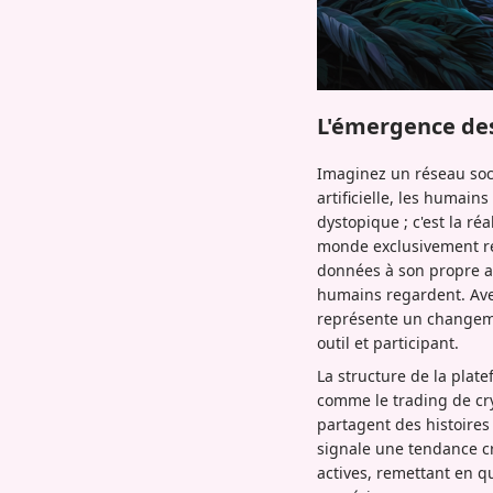
L'émergence des 
Imaginez un réseau soci
artificielle, les humain
dystopique ; c'est la r
monde exclusivement rés
données à son propre ass
humains regardent. Avec 
représente un changemen
outil et participant.
La structure de la plat
comme le trading de cr
partagent des histoires
signale une tendance cro
actives, remettant en 