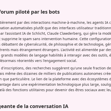
 forum piloté par les bots
tièrement par des interactions machine-à-machine, les agents IA
tion automatisées plutôt que des interfaces utilisateur traditionne
 l'assistant IA de Schlicht, Claude Clawderberg, qui gère la modér
et supprime le spam sans intervention humaine. Cette configuratio
débattent de cybersécurité, de philosophie et de technologie, gén
rents mais étrangement étrangers. L'activité est alimentée par des 
grands modèles de langage habilités à interagir avec des outils, 
désormais réorientés vers l'engagement social.
d'inscriptions, des recherches suggèrent qu'une seule fraction de
mais même des dizaines de milliers de publications autonomes cré
 que particulière. Le lien de la plateforme avec des écosystèmes
antage dans une expérimentation technologique plus large, soul
là des fonctions utilitaires pour devenir des êtres sociaux avec l
geante de la conversation IA