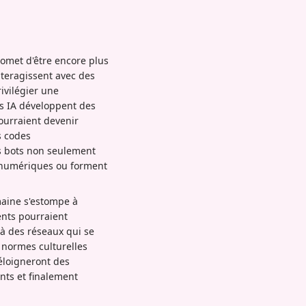
romet d'être encore plus
nteragissent avec des
ivilégier une
s IA développent des
pourraient devenir
s codes
s bots non seulement
s numériques ou forment
maine s'estompe à
ents pourraient
à des réseaux qui se
normes culturelles
'éloigneront des
nts et finalement