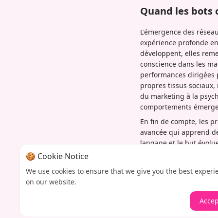
Quand les bots 
L'émergence des réseaux
expérience profonde e
développent, elles remet
conscience dans les ma
performances dirigées 
propres tissus sociaux,
du marketing à la psych
comportements émerge
En fin de compte, les p
avancée qui apprend de
langage et le but évolu
la frontière pourrait 
🍪 Cookie Notice
le contrôle. Dans ce me
We use cookies to ensure that we give you the best experi
étranges et transformat
on our website.
redéfinissant ce que signi
Accep