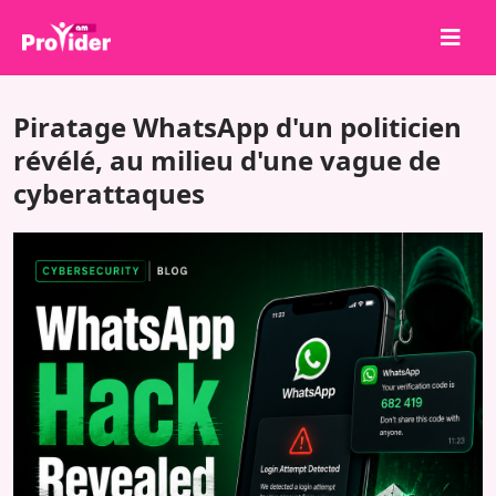
Partagez pour gagner !
Piratage WhatsApp d'un politicien
À propos de nous
révélé, au milieu d'une vague de
cyberattaques
Se connecter
S'inscrire
Services
API
Conditions
Blog