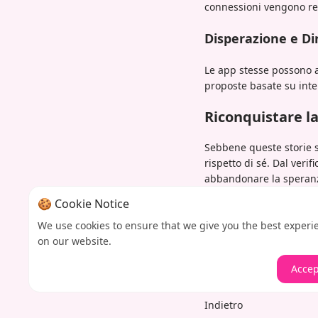
connessioni vengono re
Disperazione e Di
Le app stesse possono a
proposte basate su inter
Riconquistare l
Sebbene queste storie si
rispetto di sé. Dal verif
abbandonare la speran
Approcci innovativi incl
🍪 Cookie Notice
amici e il fidarsi dell'i
We use cookies to ensure that we give you the best experi
ricordano che dietro og
on our website.
immaginiamo.
Accep
Indietro