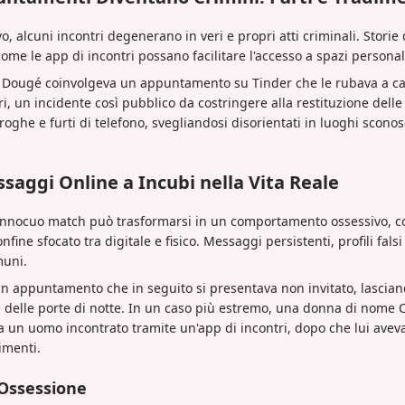
, alcuni incontri degenerano in veri e propri atti criminali. Storie d
ome le app di incontri possano facilitare l'accesso a spazi personali
xis Dougé coinvolgeva un appuntamento su Tinder che le rubava a c
ri, un incidente così pubblico da costringere alla restituzione dell
roghe e furti di telefono, svegliandosi disorientati in luoghi sconos
saggi Online a Incubi nella Vita Reale
innocuo match può trasformarsi in un comportamento ossessivo, con
confine sfocato tra digitale e fisico. Messaggi persistenti, profili fal
muni.
un appuntamento che in seguito si presentava non invitato, lasciand
 delle porte di notte. In un caso più estremo, una donna di nome C
a un uomo incontrato tramite un'app di incontri, dopo che lui aveva
imenti.
'Ossessione