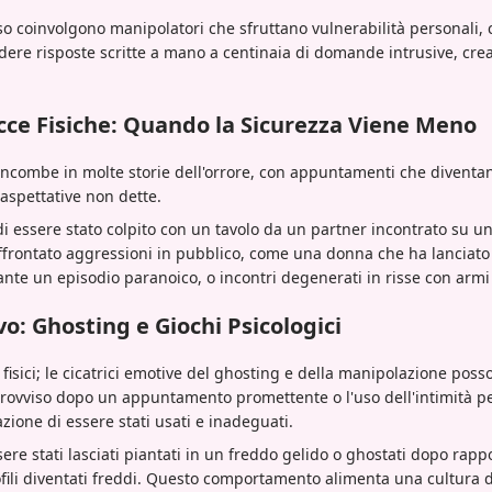
o coinvolgono manipolatori che sfruttano vulnerabilità personali,
iedere risposte scritte a mano a centinaia di domande intrusive, cr
cce Fisiche: Quando la Sicurezza Viene Meno
ci incombe in molte storie dell'orrore, con appuntamenti che diventan
 aspettative non dette.
di essere stato colpito con un tavolo da un partner incontrato su u
ffrontato aggressioni in pubblico, come una donna che ha lanciato u
e un episodio paranoico, o incontri degenerati in risse con armi 
vo: Ghosting e Giochi Psicologici
o fisici; le cicatrici emotive del ghosting e della manipolazione poss
provviso dopo un appuntamento promettente o l'uso dell'intimità p
azione di essere stati usati e inadeguati.
re stati lasciati piantati in un freddo gelido o ghostati dopo rappo
fili diventati freddi. Questo comportamento alimenta una cultura de