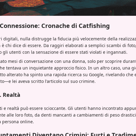
a Connessione: Cronache di Catfishing
ri digitali, nulla distrugge la fiducia più velocemente della realizz
 è chi dice di essere. Da raggiri elaborati a semplici scambi di foto
 gli utenti con la sensazione di essere stati violati e ingannati.
to mesi di conversazione con una donna, solo per scoprire durante
e tentava un inquietante approccio fisico. In un altro caso, una gi
tto alterato ha spinto una rapida ricerca su Google, rivelando che 
e lei aveva scritto l'articolo sul suo crimine.
. Realtà
urati e realtà può essere scioccante. Gli utenti hanno incontrato ap
te alle loro foto, da denti mancanti a cambiamenti di peso drastic
a persona online.
ntamenti Diventano Crimini: Furti e Tradime