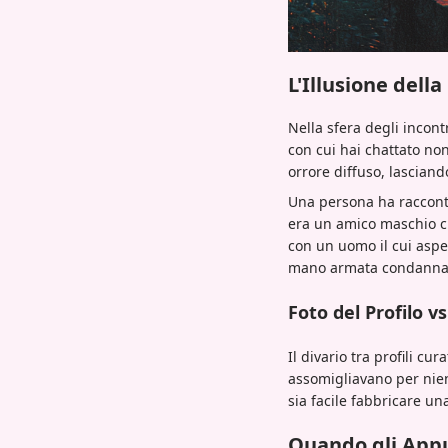
L'Illusione dell
Nella sfera degli incont
con cui hai chattato non
orrore diffuso, lasciando
Una persona ha racconta
era un amico maschio ch
con un uomo il cui aspe
mano armata condannato—
Foto del Profilo vs
Il divario tra profili c
assomigliavano per nien
sia facile fabbricare un
Quando gli Appu