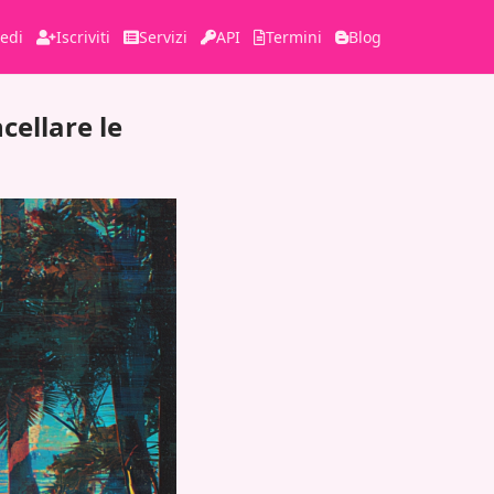
edi
Iscriviti
Servizi
API
Termini
Blog
cellare le