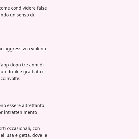
 come condividere false
eando un senso di
o aggressivi o violenti
n'app dopo tre anni di
n drink e graffiato il
coinvolte.
ono essere altrettanto
er intrattenimento
rti occasionali, con
ll'usa e getta, dove le