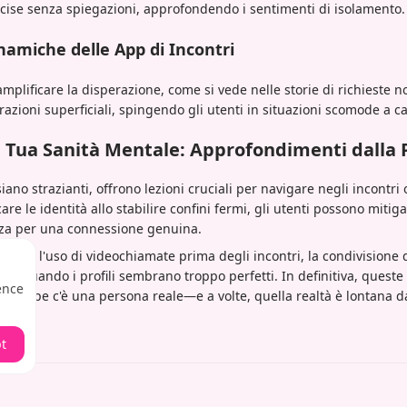
cise senza spiegazioni, approfondendo i sentimenti di isolamento.
namiche delle App di Incontri
mplificare la disperazione, come si vede nelle storie di richieste n
azioni superficiali, spingendo gli utenti in situazioni scomode a ca
a Tua Sanità Mentale: Approfondimenti dalla 
ano strazianti, offrono lezioni cruciali per navigare negli incontri
icare le identità allo stabilire confini fermi, gli utenti possono mitig
za per una connessione genuina.
udono l'uso di videochiamate prima degli incontri, la condivisione d
stinto quando i profili sembrano troppo perfetti. In definitiva, queste 
ence
ni swipe c'è una persona reale—e a volte, quella realtà è lontana da
t