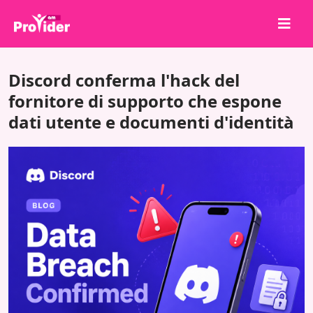
Condividi per vincere!
Discord conferma l'hack del
Chi siamo
fornitore di supporto che espone
dati utente e documenti d'identità
Accedi
Iscriviti
Servizi
API
Termini
Blog