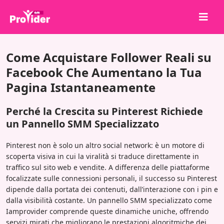
Condividi per vincere!
Come Acquistare Follower Reali su
Chi siamo
Facebook Che Aumentano la Tua
Pagina Istantaneamente
Accedi
Iscriviti
Perché la Crescita su Pinterest Richiede
Servizi
un Pannello SMM Specializzato
API
Pinterest non è solo un altro social network: è un motore di
scoperta visiva in cui la viralità si traduce direttamente in
Termini
traffico sul sito web e vendite. A differenza delle piattaforme
Blog
focalizzate sulle connessioni personali, il successo su Pinterest
dipende dalla portata dei contenuti, dall’interazione con i pin e
dalla visibilità costante. Un pannello SMM specializzato come
Iamprovider comprende queste dinamiche uniche, offrendo
servizi mirati che migliorano le prestazioni algoritmiche dei