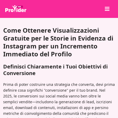
Condividi per vincere!
Come Ottenere Visualizzazioni
Chi siamo
Gratuite per le Storie in Evidenza di
Instagram per un Incremento
Accedi
Immediato del Profilo
Iscriviti
Servizi
Definisci Chiaramente i Tuoi Obiettivi di
Conversione
API
Termini
Prima di poter costruire una strategia che converta, devi prima
definire cosa significhi "conversione" per il tuo brand. Nel
Blog
2025, le conversioni sui social media vanno ben oltre le
semplici vendite—includono la generazione di lead, iscrizioni
email, download di contenuti, installazioni di app e persino
metriche di coinvolgimento della comunità che predicono il