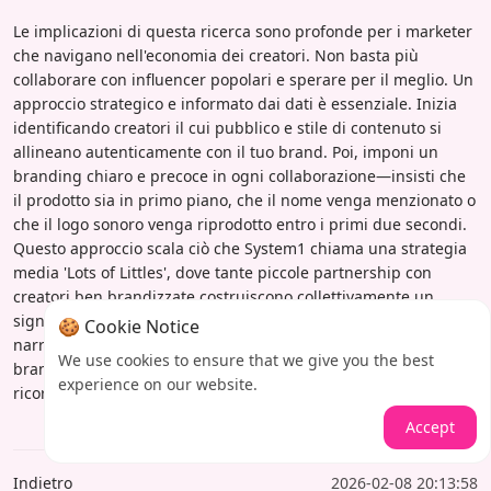
Le implicazioni di questa ricerca sono profonde per i marketer
che navigano nell'economia dei creatori. Non basta più
collaborare con influencer popolari e sperare per il meglio. Un
approccio strategico e informato dai dati è essenziale. Inizia
identificando creatori il cui pubblico e stile di contenuto si
allineano autenticamente con il tuo brand. Poi, imponi un
branding chiaro e precoce in ogni collaborazione—insisti che
il prodotto sia in primo piano, che il nome venga menzionato o
che il logo sonoro venga riprodotto entro i primi due secondi.
Questo approccio scala ciò che System1 chiama una strategia
media 'Lots of Littles', dove tante piccole partnership con
creatori ben brandizzate costruiscono collettivamente un
significativo patrimonio di marca. Abbracciando sia l'arte della
🍪 Cookie Notice
narrazione dei creatori che la scienza del branding precoce, i
We use cookies to ensure that we give you the best
brand possono sbloccare livelli senza precedenti di attenzione,
experience on our website.
ricordo e, in definitiva, crescita nell'arena dei video brevi.
Accept
Indietro
2026-02-08 20:13:58