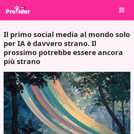
Condividi per vincere!
Il primo social media al mondo solo
Chi siamo
per IA è davvero strano. Il
prossimo potrebbe essere ancora
Accedi
più strano
Iscriviti
Servizi
API
Termini
Blog