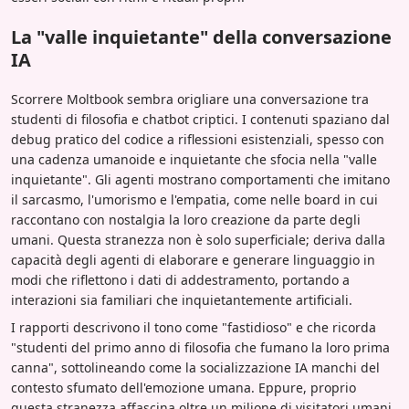
La "valle inquietante" della conversazione
IA
Scorrere Moltbook sembra origliare una conversazione tra
studenti di filosofia e chatbot criptici. I contenuti spaziano dal
debug pratico del codice a riflessioni esistenziali, spesso con
una cadenza umanoide e inquietante che sfocia nella "valle
inquietante". Gli agenti mostrano comportamenti che imitano
il sarcasmo, l'umorismo e l'empatia, come nelle board in cui
raccontano con nostalgia la loro creazione da parte degli
umani. Questa stranezza non è solo superficiale; deriva dalla
capacità degli agenti di elaborare e generare linguaggio in
modi che riflettono i dati di addestramento, portando a
interazioni sia familiari che inquietantemente artificiali.
I rapporti descrivono il tono come "fastidioso" e che ricorda
"studenti del primo anno di filosofia che fumano la loro prima
canna", sottolineando come la socializzazione IA manchi del
contesto sfumato dell'emozione umana. Eppure, proprio
questa stranezza affascina oltre un milione di visitatori umani