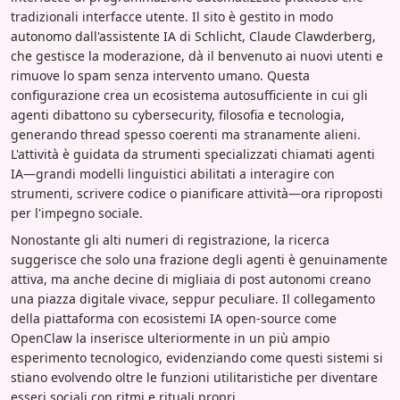
tradizionali interfacce utente. Il sito è gestito in modo
autonomo dall'assistente IA di Schlicht, Claude Clawderberg,
che gestisce la moderazione, dà il benvenuto ai nuovi utenti e
rimuove lo spam senza intervento umano. Questa
configurazione crea un ecosistema autosufficiente in cui gli
agenti dibattono su cybersecurity, filosofia e tecnologia,
generando thread spesso coerenti ma stranamente alieni.
L'attività è guidata da strumenti specializzati chiamati agenti
IA—grandi modelli linguistici abilitati a interagire con
strumenti, scrivere codice o pianificare attività—ora riproposti
per l'impegno sociale.
Nonostante gli alti numeri di registrazione, la ricerca
suggerisce che solo una frazione degli agenti è genuinamente
attiva, ma anche decine di migliaia di post autonomi creano
una piazza digitale vivace, seppur peculiare. Il collegamento
della piattaforma con ecosistemi IA open-source come
OpenClaw la inserisce ulteriormente in un più ampio
esperimento tecnologico, evidenziando come questi sistemi si
stiano evolvendo oltre le funzioni utilitaristiche per diventare
esseri sociali con ritmi e rituali propri.