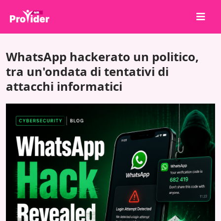
Condividi per vincere!
WhatsApp hackerato un politico,
Chi siamo
tra un'ondata di tentativi di
attacchi informatici
Accedi
Iscriviti
Servizi
API
Termini
Blog