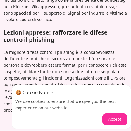
inclusi politici di alto rango come la presidente del Bundestag
Julia Klöckner. Gli aggressori, presunti attori statali russi, si
sono spacciati per il supporto di Signal per indurre le vittime a
rivelare codici di verifica.
Lezioni apprese: rafforzare le difese
contro il phishing
La migliore difesa contro il phishing è la consapevolezza
dell'utente e pratiche di sicurezza robuste. I funzionari e il
personale dovrebbero essere formati per riconoscere richieste
sospette, abilitare l'autenticazione a due fattori e segnalare
tempestivamente gli incidenti. Organizzazioni come il DPS ora
agiscono immediatamente, bloccando i servizi e coinvolgendo
le agenzie di cybersecurity, per mitigare i danni. Con
🍪 Cookie Notice
l'evolversi delle minacce, la vigilanza continua e la
We use cookies to ensure that we give you the best
cooperazione internazionale sono essenziali per proteggere i
experience on our website.
processi democratici.
Accept