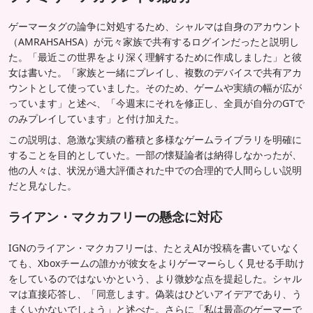
ゲーマータグの論争に対処するため、シャルマは自身のアカウント
（AMRAHSAHSA）が元々家族で共有するログインだったと説明し
た。「最近この世界をより深く理解するために作成しました」と彼
女は書いた。「家族と一緒にプレイし、複数のデバイスで共有アカ
ウントとして使っていました。そのため、ゲームや実績の幅が広が
っています」と述べ、「今週末にそれを修正し、全員が自分のGTで
のみプレイしています」と付け加えた。
この説明は、急激な実績の蓄積と多様なゲームライブラリを明確に
することを目的としていた。一部の懐疑論者は納得しなかったが、
他の人々は、状況が過大評価された中での合理的で人間らしい説明
だと見なした。
ライアン・マクカフリーの懸念に対応
IGNのライアン・マクカフリーは、たとえAIが投稿を書いていなく
ても、Xboxチームの誰かが彼女をよりゲーマーらしく見せる手助け
をしているのではないかという、より微妙な点を提起した。シャル
マは直接応答し、「同意します。偽装はひどいアイデアであり、う
まくいかないでしょう」と述べた。さらに「私は最高のゲーマーで