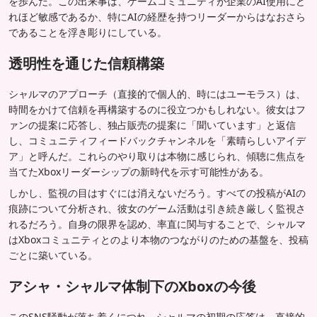
を歩んだ。この出来事は、ゲームコミュニティが企業のAI使用にど
れほど敏感であるか、特にAIの経歴を持つリーダーからはなおさら
であることを浮き彫りにしている。
透明性を通じた信頼構築
シャルマのアプローチ（直接的で個人的、時にはユーモラス）は、
時間をかけて信頼を再構築するのに役立つかもしれない。彼女はフ
ァンの提案に応答し、独占販売の提案に「聞いています」と返信
し、コミュニティフィードバックチャンネルを「素晴らしいアイデ
ア」と呼んだ。これらのやり取りは本物に感じられ、傾聴に焦点を
当てたXboxリーダーシップの新時代を示す可能性がある。
しかし、監視の目はすぐには消えないだろう。すべての投稿がAIの
痕跡について分析され、彼女のゲーム活動は引き続き厳しく監視さ
れるだろう。自身の限界を認め、率直に関与することで、シャルマ
はXboxコミュニティとのより本物のつながりのための基盤を、投稿
ごとに築いている。
アシャ・シャルマ体制下のXboxの今後
このSNS騒動が落ち着くにつれ、シャルマの初期の応答は、直接的