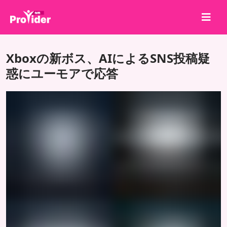
共有して勝とう！
Xboxの新ボス、AIによるSNS投稿疑
会社概要
惑にユーモアで応答
ログイン
サインアップ
サービス
API
利用規約
ブログ