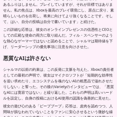
あるふりはしません。プレイしていますが、それが目標ではありま
せん。私の焦点は、Xboxを最高のプレイ環境にし、原点に戻り、素
晴らしいものを出荷し、将来に向けてより強くなることです。そし
て、はい、自分の投稿は自分で書いています」と続けた。
この詳細な応答は、彼女のオンラインプレゼンスの信憑性とCEOと
しての広範な使命の両方に取り組んだ。フィル・スペンサーのよう
な熱心なゲーマーではないと認めることで、シャルマは期待値を下
げ、リーダーシップの優先事項に注意を向けさせた。
悪質なAIは許さない
シャルマの以前の約束は、この反発に文脈を与えた。Xboxの責任者
としての最初の声明で、彼女はマイクロソフトが「短期的な効率性
を追い求めたり、エコシステムを魂のないAIの粗悪品で溢れさせた
りしない」と誓った。その後のVarietyのインタビューでは、「悪質
なAIには寛容ではない」と繰り返した。これらの声明は高いハード
ルを設定し、自身の投稿におけるAI使用の認識を偽善的に見せた。
彼女の遊び心のある「ビープブープ」応答は、皮肉を認めつつ、人
間味が損なわれていないことをファンに安心させるという微妙な線