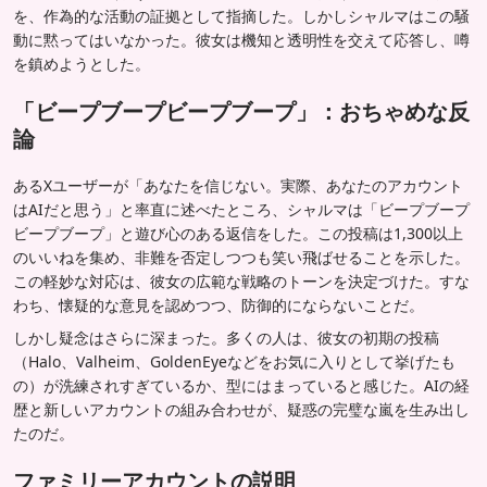
を、作為的な活動の証拠として指摘した。しかしシャルマはこの騒
動に黙ってはいなかった。彼女は機知と透明性を交えて応答し、噂
を鎮めようとした。
「ビープブープビープブープ」：おちゃめな反
論
あるXユーザーが「あなたを信じない。実際、あなたのアカウント
はAIだと思う」と率直に述べたところ、シャルマは「ビープブープ
ビープブープ」と遊び心のある返信をした。この投稿は1,300以上
のいいねを集め、非難を否定しつつも笑い飛ばせることを示した。
この軽妙な対応は、彼女の広範な戦略のトーンを決定づけた。すな
わち、懐疑的な意見を認めつつ、防御的にならないことだ。
しかし疑念はさらに深まった。多くの人は、彼女の初期の投稿
（Halo、Valheim、GoldenEyeなどをお気に入りとして挙げたも
の）が洗練されすぎているか、型にはまっていると感じた。AIの経
歴と新しいアカウントの組み合わせが、疑惑の完璧な嵐を生み出し
たのだ。
ファミリーアカウントの説明