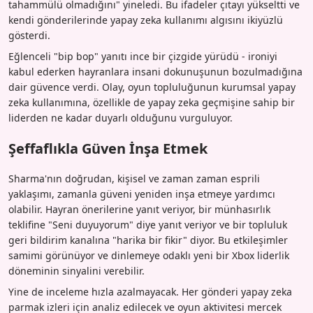
tahammülü olmadığını" yineledi. Bu ifadeler çıtayı yükseltti ve
kendi gönderilerinde yapay zeka kullanımı algısını ikiyüzlü
gösterdi.
Eğlenceli "bip bop" yanıtı ince bir çizgide yürüdü - ironiyi
kabul ederken hayranlara insani dokunuşunun bozulmadığına
dair güvence verdi. Olay, oyun topluluğunun kurumsal yapay
zeka kullanımına, özellikle de yapay zeka geçmişine sahip bir
liderden ne kadar duyarlı olduğunu vurguluyor.
Şeffaflıkla Güven İnşa Etmek
Sharma'nın doğrudan, kişisel ve zaman zaman esprili
yaklaşımı, zamanla güveni yeniden inşa etmeye yardımcı
olabilir. Hayran önerilerine yanıt veriyor, bir münhasırlık
teklifine "Seni duyuyorum" diye yanıt veriyor ve bir topluluk
geri bildirim kanalına "harika bir fikir" diyor. Bu etkileşimler
samimi görünüyor ve dinlemeye odaklı yeni bir Xbox liderlik
döneminin sinyalini verebilir.
Yine de inceleme hızla azalmayacak. Her gönderi yapay zeka
parmak izleri için analiz edilecek ve oyun aktivitesi mercek