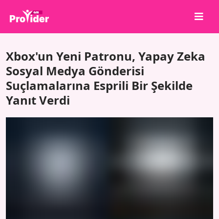
Paylaş, Kazan!
Xbox'un Yeni Patronu, Yapay Zeka
Hakkımızda
Sosyal Medya Gönderisi
Suçlamalarına Esprili Bir Şekilde
Giriş Yap
Yanıt Verdi
Kayıt Ol
Hizmetler
API
Şartlar
Blog