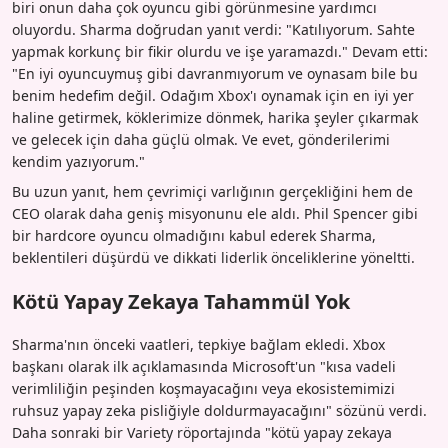
biri onun daha çok oyuncu gibi görünmesine yardımcı
oluyordu. Sharma doğrudan yanıt verdi: "Katılıyorum. Sahte
yapmak korkunç bir fikir olurdu ve işe yaramazdı." Devam etti:
"En iyi oyuncuymuş gibi davranmıyorum ve oynasam bile bu
benim hedefim değil. Odağım Xbox'ı oynamak için en iyi yer
haline getirmek, köklerimize dönmek, harika şeyler çıkarmak
ve gelecek için daha güçlü olmak. Ve evet, gönderilerimi
kendim yazıyorum."
Bu uzun yanıt, hem çevrimiçi varlığının gerçekliğini hem de
CEO olarak daha geniş misyonunu ele aldı. Phil Spencer gibi
bir hardcore oyuncu olmadığını kabul ederek Sharma,
beklentileri düşürdü ve dikkati liderlik önceliklerine yöneltti.
Kötü Yapay Zekaya Tahammül Yok
Sharma'nın önceki vaatleri, tepkiye bağlam ekledi. Xbox
başkanı olarak ilk açıklamasında Microsoft'un "kısa vadeli
verimliliğin peşinden koşmayacağını veya ekosistemimizi
ruhsuz yapay zeka pisliğiyle doldurmayacağını" sözünü verdi.
Daha sonraki bir Variety röportajında "kötü yapay zekaya