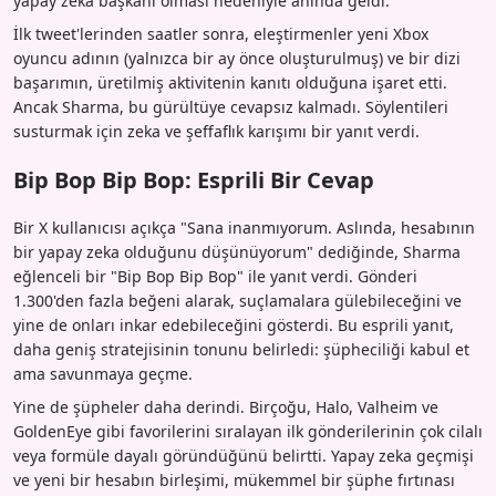
yapay zeka başkanı olması nedeniyle anında geldi.
İlk tweet'lerinden saatler sonra, eleştirmenler yeni Xbox
oyuncu adının (yalnızca bir ay önce oluşturulmuş) ve bir dizi
başarımın, üretilmiş aktivitenin kanıtı olduğuna işaret etti.
Ancak Sharma, bu gürültüye cevapsız kalmadı. Söylentileri
susturmak için zeka ve şeffaflık karışımı bir yanıt verdi.
Bip Bop Bip Bop: Esprili Bir Cevap
Bir X kullanıcısı açıkça "Sana inanmıyorum. Aslında, hesabının
bir yapay zeka olduğunu düşünüyorum" dediğinde, Sharma
eğlenceli bir "Bip Bop Bip Bop" ile yanıt verdi. Gönderi
1.300'den fazla beğeni alarak, suçlamalara gülebileceğini ve
yine de onları inkar edebileceğini gösterdi. Bu esprili yanıt,
daha geniş stratejisinin tonunu belirledi: şüpheciliği kabul et
ama savunmaya geçme.
Yine de şüpheler daha derindi. Birçoğu, Halo, Valheim ve
GoldenEye gibi favorilerini sıralayan ilk gönderilerinin çok cilalı
veya formüle dayalı göründüğünü belirtti. Yapay zeka geçmişi
ve yeni bir hesabın birleşimi, mükemmel bir şüphe fırtınası