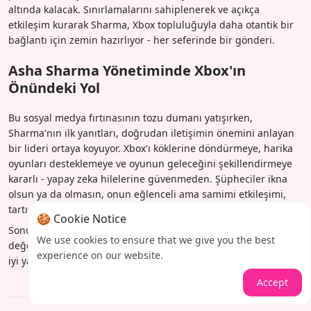
altında kalacak. Sınırlamalarını sahiplenerek ve açıkça
etkileşim kurarak Sharma, Xbox topluluğuyla daha otantik bir
bağlantı için zemin hazırlıyor - her seferinde bir gönderi.
Asha Sharma Yönetiminde Xbox'ın
Önündeki Yol
Bu sosyal medya fırtınasının tozu dumanı yatışırken,
Sharma'nın ilk yanıtları, doğrudan iletişimin önemini anlayan
bir lideri ortaya koyuyor. Xbox'ı köklerine döndürmeye, harika
oyunları desteklemeye ve oyunun geleceğini şekillendirmeye
kararlı - yapay zeka hilelerine güvenmeden. Şüpheciler ikna
olsun ya da olmasın, onun eğlenceli ama samimi etkileşimi,
tartışmalarla nasıl başa çıkacağına dair bir emsal oluşturdu.
🍪 Cookie Notice
Sonuç olarak, bu bölüm yapay zeka çağında özgünlüğün
We use cookies to ensure that we give you the best
değerli olduğunu hatırlatıyor. Ve Xbox'ın yeni patronu için en
experience on our website.
iyi yanıt sadece insan olmak.
Accept