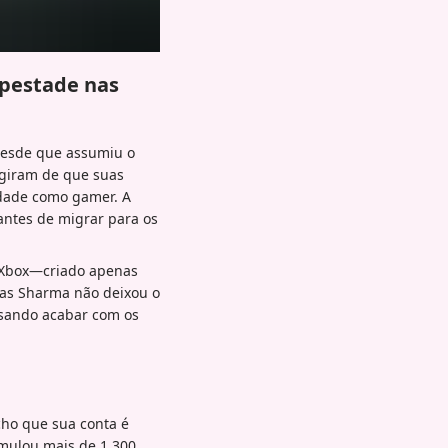
pestade nas
desde que assumiu o
rgiram de que suas
idade como gamer. A
 antes de migrar para os
o Xbox—criado apenas
as Sharma não deixou o
isando acabar com os
cho que sua conta é
mulou mais de 1.300