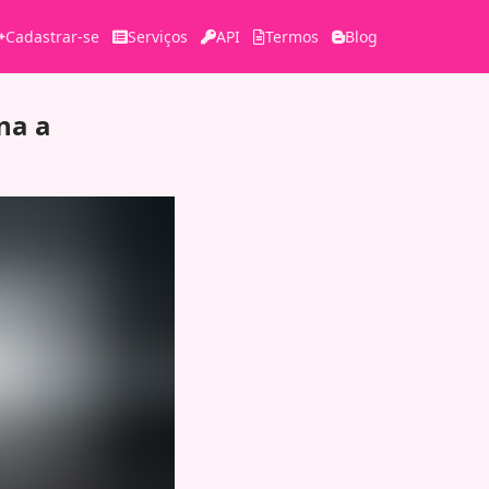
Cadastrar-se
Serviços
API
Termos
Blog
na a