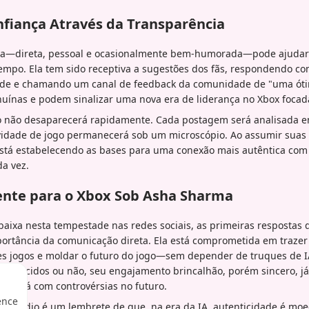
fiança Através da Transparência
—direta, pessoal e ocasionalmente bem-humorada—pode ajudar a
tempo. Ela tem sido receptiva a sugestões dos fãs, respondendo c
ade e chamando um canal de feedback da comunidade de "uma ótim
uínas e podem sinalizar uma nova era de liderança no Xbox focad
io não desaparecerá rapidamente. Cada postagem será analisada 
tividade de jogo permanecerá sob um microscópio. Ao assumir suas 
stá estabelecendo as bases para uma conexão mais autêntica co
a vez.
ente para o Xbox Sob Asha Sharma
baixa nesta tempestade nas redes sociais, as primeiras resposta
ortância da comunicação direta. Ela está comprometida em trazer 
es jogos e moldar o futuro do jogo—sem depender de truques de
convencidos ou não, seu engajamento brincalhão, porém sincero, j
lidará com controvérsias no futuro.
ence
 episódio é um lembrete de que, na era da IA, autenticidade é moe