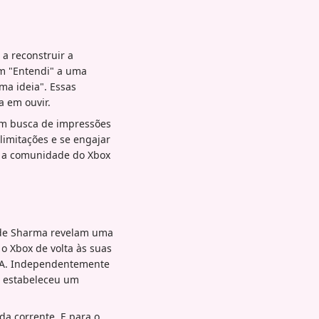
 reconstruir a
om "Entendi" a uma
a ideia". Essas
a em ouvir.
em busca de impressões
limitações e se engajar
m a comunidade do Xbox
s de Sharma revelam uma
o Xbox de volta às suas
 IA. Independentemente
á estabeleceu um
da corrente. E para o