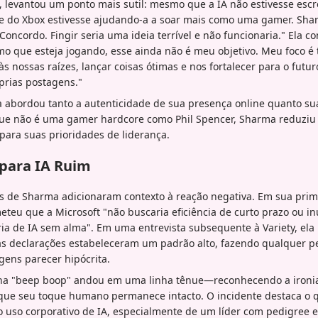
, levantou um ponto mais sutil: mesmo que a IA não estivesse esc
pe do Xbox estivesse ajudando-a a soar mais como uma gamer. Sh
oncordo. Fingir seria uma ideia terrível e não funcionaria." Ela co
o que esteja jogando, esse ainda não é meu objetivo. Meu foco é 
 às nossas raízes, lançar coisas ótimas e nos fortalecer para o futur
rias postagens."
a abordou tanto a autenticidade de sua presença online quanto s
ue não é uma gamer hardcore como Phil Spencer, Sharma reduziu 
para suas prioridades de liderança.
 para IA Ruim
s de Sharma adicionaram contexto à reação negativa. Em sua prim
eteu que a Microsoft "não buscaria eficiência de curto prazo ou i
a de IA sem alma". Em uma entrevista subsequente à Variety, ela r
sas declarações estabeleceram um padrão alto, fazendo qualquer p
gens parecer hipócrita.
ona "beep boop" andou em uma linha tênue—reconhecendo a ironi
e que seu toque humano permanece intacto. O incidente destaca o q
uso corporativo de IA, especialmente de um líder com pedigree e