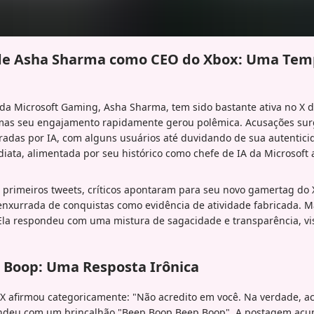
 de Asha Sharma como CEO do Xbox: Uma Tem
a Microsoft Gaming, Asha Sharma, tem sido bastante ativa no X 
 mas seu engajamento rapidamente gerou polêmica. Acusações su
adas por IA, com alguns usuários até duvidando de sua autentic
diata, alimentada por seu histórico como chefe de IA da Microsoft
 primeiros tweets, críticos apontaram para seu novo gamertag d
xurrada de conquistas como evidência de atividade fabricada. M
Ela respondeu com uma mistura de sagacidade e transparência, v
 Boop: Uma Resposta Irônica
 afirmou categoricamente: "Não acredito em você. Na verdade, a
ndeu com um brincalhão "Beep Boop Beep Boop". A postagem acu