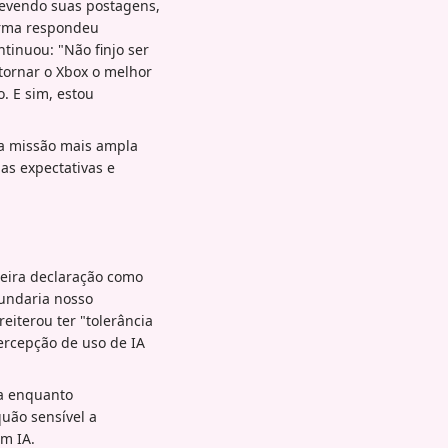
revendo suas postagens,
arma respondeu
ntinuou: "Não finjo ser
tornar o Xbox o melhor
o. E sim, estou
ua missão mais ampla
as expectativas e
eira declaração como
nundaria nosso
eiterou ter "tolerância
ercepção de uso de IA
a enquanto
uão sensível a
m IA.