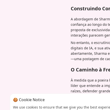
Construindo Con
A abordagem de Sharma
confiança ao longo do 
proposta de exclusivid
interações parecem gen
No entanto, o escrutín
digitais de IA, e sua a
abertamente, Sharma e
—uma postagem de cad
O Caminho à Fr
À medida que a poeira 
líder que entende a imp
raízes, defender grand
de os céticos estarem 
🍪 Cookie Notice
precedente de como ela 
We use cookies to ensure that we give you the best experi
Em última análise, este