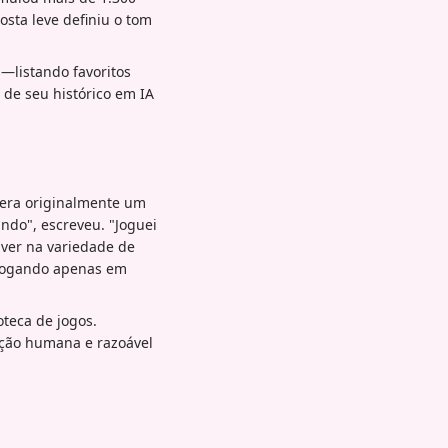
sta leve definiu o tom
—listando favoritos
de seu histórico em IA
 era originalmente um
ndo", escreveu. "Joguei
 ver na variedade de
o jogando apenas em
oteca de jogos.
ção humana e razoável