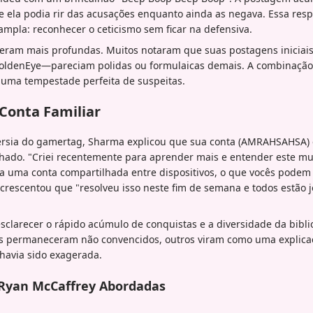
 ela podia rir das acusações enquanto ainda as negava. Essa respo
ampla: reconhecer o ceticismo sem ficar na defensiva.
 eram mais profundas. Muitos notaram que suas postagens iniciais
oldenEye—pareciam polidas ou formulaicas demais. A combinação 
 uma tempestade perfeita de suspeitas.
 Conta Familiar
érsia do gamertag, Sharma explicou que sua conta (AMRAHSAHSA)
lhado. "Criei recentemente para aprender mais e entender este mu
ra uma conta compartilhada entre dispositivos, o que vocês podem
 acrescentou que "resolveu isso neste fim de semana e todos estã
esclarecer o rápido acúmulo de conquistas e a diversidade da bibli
os permaneceram não convencidos, outros viram como uma explica
havia sido exagerada.
Ryan McCaffrey Abordadas