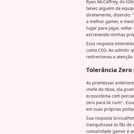
Ryan McCaffrey, do IGN
talvez alguém da equi
diretamente, dizendo: "C
a melhor gamer, e mesm
lugar para jogar, voltar
escrevendo minhas próp
Essa resposta estendid
como CEO. Ao admitir q
redirecionou a atenção 
Tolerância Zero
As promessas anteriore
chefe do Xbox, ela prom
ecossistema com porcari
zero para IA ruim". Es
em suas próprias posta
Sua resposta brincalh
tranquilizava os fãs d
comunidade gamer é ao 