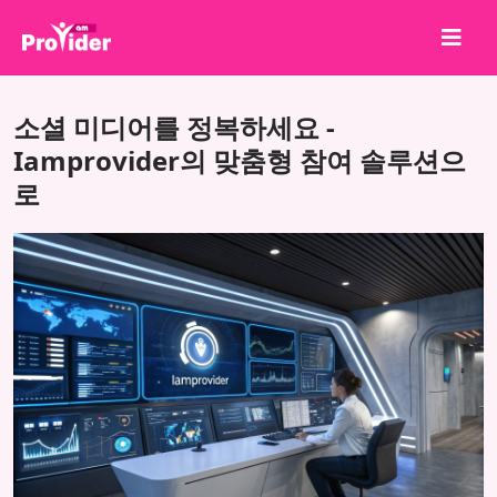
공유하고 당첨되세요!
소셜 미디어를 정복하세요 -
회사 소개
Iamprovider의 맞춤형 참여 솔루션으
로
로그인
회원가입
서비스
API
이용약관
블로그