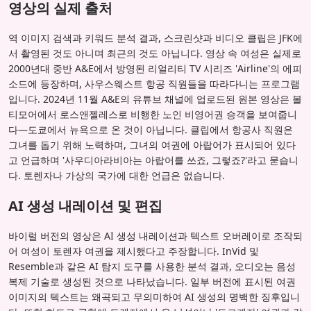
영상의 실제 출처
역 이미지 검색과 키워드 분석 결과, 스크린샷과 비디오 클립은 JFK에
서 촬영된 것도 아니며 최근의 것도 아닙니다. 영상 속 여성은 실제로
2000년대 중반 A&E에서 방영된 리얼리티 TV 시리즈 'Airline'의 에피
소드에 등장하며, 사우스웨스트 항공 직원들을 따라다니는 프로그램
입니다. 2024년 11월 A&E의 유튜브 채널에 업로드된 원본 영상은 볼
티모어에서 로스앤젤레스로 비행한 노인 비영어권 승객을 보여줍니
다—도쿄에서 뉴욕으로 온 것이 아닙니다. 클립에서 항공사 직원은
그녀를 돕기 위해 노력하며, 그녀의 여권에 아랍어가 표시되어 있다
고 언급하며 '사우디아라비아는 아랍어를 쓰죠, 그렇죠?'라고 묻습니
다. 토렌자나 가상의 국가에 대한 언급은 없습니다.
AI 생성 내레이션 및 편집
바이럴 버전의 영상은 AI 생성 내레이션과 텍스트 오버레이로 조작되
어 여성이 토렌자 여권을 제시했다고 주장합니다. InVid 및
Resemble과 같은 AI 탐지 도구를 사용한 분석 결과, 오디오는 음성
복제 기술로 생성된 것으로 나타났습니다. 일부 버전에 표시된 여권
이미지의 텍스트는 왜곡되고 무의미하여 AI 생성의 명백한 징후입니