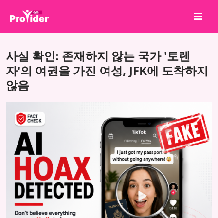
공유하고 당첨되세요!
사실 확인: 존재하지 않는 국가 '토렌
회사 소개
자'의 여권을 가진 여성, JFK에 도착하지
않음
로그인
회원가입
서비스
API
이용약관
블로그