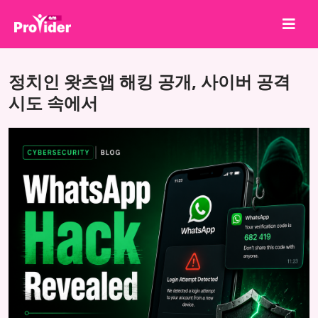
공유하고 당첨되세요!
정치인 왓츠앱 해킹 공개, 사이버 공격
회사 소개
시도 속에서
로그인
회원가입
서비스
API
이용약관
블로그