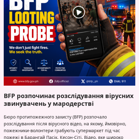
BFP розпочинає розслідування вірусних
звинувачень у мародерстві
Бюро протипожежного захисту (BFP) розпочало
розслідування після вірусного відео, на якому, ймовірно,
пожежники-волонтери грабують супермаркет під час
пожежі в Барангай Пасік, Кесон-Сіті. Відео, яке широко