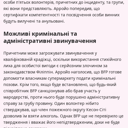
особи п'ятьох волонтерів, причетних до інциденту, та групи,
які вони представляють. Арройо попередив, що
сертифікати компетентності та посвідчення особи винних
будуть вилучені та анульовані.
Можливі кримінальні та
адміністративні звинувачення
Причетним може загрожувати звинувачення у
кваліфікованій крадіжці, оскільки використання стихійного
лиха для особистої вигоди є серйозним злочином за
законодавством Філіппін. Арройо наголосив, що BFP готове
допомогти власникам супермаркету подати кримінальні
позови. Крім того, якщо буде встановлено, що будь-який
співробітник BFP санкціонував або брав участь у
мародерстві, проти нього буде порушено адміністративну
справу за грубу провину. Один волонтер нібито
стверджував, що член пожежного округу Кесон-Сіті
дозволив їм взяти алкоголь. Однак BFP ще не перевірило це
твердження і вважає його непідтвердженим, доки не буде