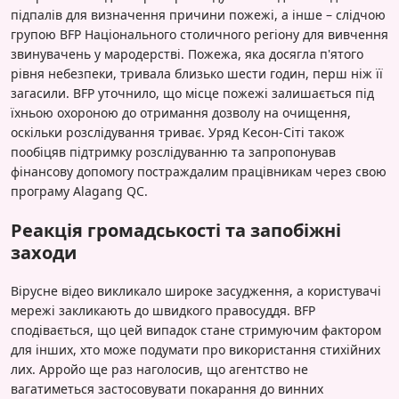
підпалів для визначення причини пожежі, а інше – слідчою
групою BFP Національного столичного регіону для вивчення
звинувачень у мародерстві. Пожежа, яка досягла п'ятого
рівня небезпеки, тривала близько шести годин, перш ніж її
загасили. BFP уточнило, що місце пожежі залишається під
їхньою охороною до отримання дозволу на очищення,
оскільки розслідування триває. Уряд Кесон-Сіті також
пообіцяв підтримку розслідуванню та запропонував
фінансову допомогу постраждалим працівникам через свою
програму Alagang QC.
Реакція громадськості та запобіжні
заходи
Вірусне відео викликало широке засудження, а користувачі
мережі закликають до швидкого правосуддя. BFP
сподівається, що цей випадок стане стримуючим фактором
для інших, хто може подумати про використання стихійних
лих. Арройо ще раз наголосив, що агентство не
вагатиметься застосовувати покарання до винних