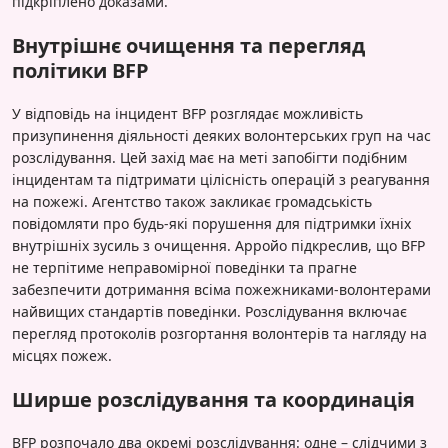
підкріплено доказами.
Внутрішнє очищення та перегляд
політики BFP
У відповідь на інцидент BFP розглядає можливість
призупинення діяльності деяких волонтерських груп на час
розслідування. Цей захід має на меті запобігти подібним
інцидентам та підтримати цілісність операцій з реагування
на пожежі. Агентство також закликає громадськість
повідомляти про будь-які порушення для підтримки їхніх
внутрішніх зусиль з очищення. Арройо підкреслив, що BFP
не терпітиме неправомірної поведінки та прагне
забезпечити дотримання всіма пожежниками-волонтерами
найвищих стандартів поведінки. Розслідування включає
перегляд протоколів розгортання волонтерів та нагляду на
місцях пожеж.
Ширше розслідування та координація
BFP розпочало два окремі розслідування: одне – слідчими з