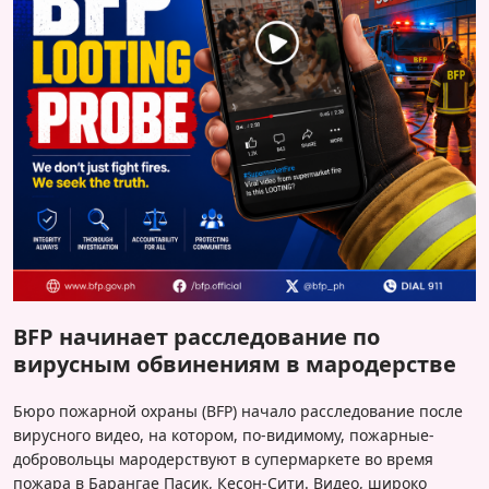
BFP начинает расследование по
вирусным обвинениям в мародерстве
Бюро пожарной охраны (BFP) начало расследование после
вирусного видео, на котором, по-видимому, пожарные-
добровольцы мародерствуют в супермаркете во время
пожара в Барангае Пасик, Кесон-Сити. Видео, широко