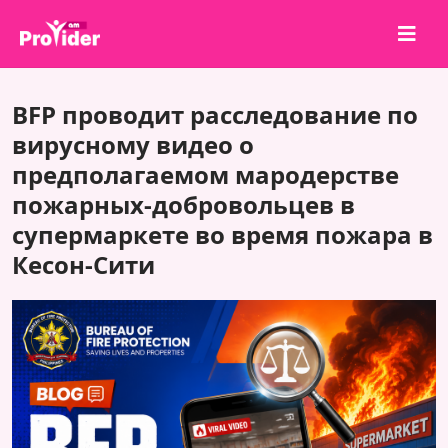
Поделись и выиграй!
BFP проводит расследование по
О нас
вирусному видео о
предполагаемом мародерстве
Войти
пожарных-добровольцев в
Регистрация
супермаркете во время пожара в
Услуги
Кесон-Сити
API
Условия
Блог