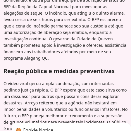
do incêndio, e outra por uma equipe de apuração de fatos do
BFP da Região da Capital Nacional para investigar as
alegações de saque. O incêndio, que atingiu o quinto alarme,
levou cerca de seis horas para ser extinto. O BFP esclareceu
que a cena do incêndio permanece sob sua custódia até que
uma autorização de liberação seja emitida, enquanto a
investigação continua. O governo da Cidade de Quezon
também prometeu apoio à investigação e ofereceu assistência
financeira aos trabalhadores afetados por meio de seu
programa Alagang QC.
Reação pública e medidas preventivas
O vídeo viral gerou ampla condenação, com internautas
pedindo justiça rápida. O BFP espera que este caso sirva como
um dissuasor para outros que possam considerar explorar
desastres. Arroyo reiterou que a agência não hesitará em
impor penalidades a voluntários ou funcionários infratores. No
futuro, o BFP planeja melhorar o treinamento e a supervisão
de grupos voluntários para prevenir tais incidentes. O público
é incentivado a permanecer vigilante e relatar qualquer
🍪 Cookie Notice