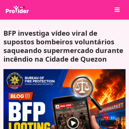
Compartilhe para Ganhar!
BFP investiga vídeo viral de
Sobre nós
supostos bombeiros voluntários
saqueando supermercado durante
Entrar
incêndio na Cidade de Quezon
Cadastrar-se
Serviços
API
Termos
Blog