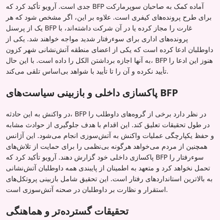
جدی است. آرویو تأکید کرد که BFP آماده کمک به صاحبان سوپرمارکت
برای طرح پرونده‌های کیفری است. علاوه بر این، اگر مشخص شود که هر
یک از پرسنل BFP غارت را مجاز کرده یا در آن شرکت داشته‌اند، با
پرونده‌های اداری برای سوءرفتار شدید مواجه خواهند شد. یکی از
داوطلبان ادعا کرده است که یکی از اعضای منطقه آتش‌نشانی شهر کزون
به آنها اجازه برداشتن الکل را داده است. با این حال، BFP هنوز این ادعا را
تأیید نکرده و آن را تا تأیید با شواهد بی‌اساس تلقی می‌کند.
پاکسازی داخلی و بازبینی سیاست‌های BFP
در واکنش به این حادثه، BFP در نظر دارد برخی از گروه‌های داوطلب را
در طول تحقیقات تعلیق کند. این اقدام با هدف جلوگیری از حوادث مشابه
و حفظ یکپارچگی عملیات واکنش به آتش‌سوزی انجام می‌شود. این آژانس
همچنین از مردم می‌خواهد هرگونه بی‌نظمی را برای حمایت از تلاش‌های
پاکسازی داخلی خود گزارش دهند. آرویو تأکید کرد که BFP سوءرفتار را
تحمل نخواهد کرد و متعهد به اطمینان از پایبندی همه داوطلبان آتش‌نشانی
به بالاترین استانداردهای رفتار است. این تحقیق شامل بازبینی پروتکل‌های
استقرار و نظارت بر داوطلبان در صحنه آتش‌سوزی است.
تحقیقات گسترده‌تر و هماهنگی