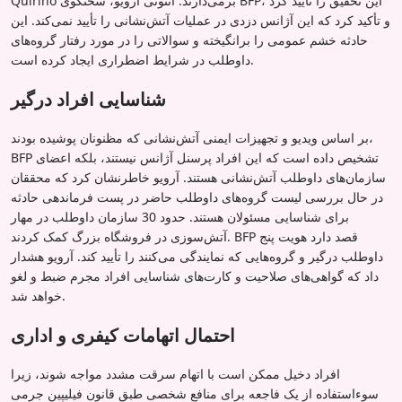
Quirino برمی‌دارند. آنتونی آرویو، سخنگوی BFP، این تحقیق را تأیید کرد
و تأکید کرد که این آژانس دزدی در عملیات آتش‌نشانی را تأیید نمی‌کند. این
حادثه خشم عمومی را برانگیخته و سوالاتی را در مورد رفتار گروه‌های
داوطلب در شرایط اضطراری ایجاد کرده است.
شناسایی افراد درگیر
بر اساس ویدیو و تجهیزات ایمنی آتش‌نشانی که مظنونان پوشیده بودند،
BFP تشخیص داده است که این افراد پرسنل آژانس نیستند، بلکه اعضای
سازمان‌های داوطلب آتش‌نشانی هستند. آرویو خاطرنشان کرد که محققان
در حال بررسی لیست گروه‌های داوطلب حاضر در پست فرماندهی حادثه
برای شناسایی مسئولان هستند. حدود 30 سازمان داوطلب در مهار
آتش‌سوزی در فروشگاه بزرگ کمک کردند. BFP قصد دارد هویت پنج
داوطلب درگیر و گروه‌هایی که نمایندگی می‌کنند را تأیید کند. آرویو هشدار
داد که گواهی‌های صلاحیت و کارت‌های شناسایی افراد مجرم ضبط و لغو
خواهد شد.
احتمال اتهامات کیفری و اداری
افراد دخیل ممکن است با اتهام سرقت مشدد مواجه شوند، زیرا
سوءاستفاده از یک فاجعه برای منافع شخصی طبق قانون فیلیپین جرمی