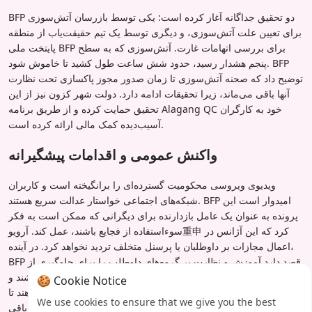
BFP دو تحقیق جداگانه آغاز کرده است: یکی توسط بازرسان آتش‌سوزی
برای تعیین علت آتش‌سوزی، و دیگری توسط یک تیم حقیقت‌یاب از منطقه
پایتخت ملی BFP برای بررسی اتهامات غارت. آتش‌سوزی که به سطح
پنجم هشدار رسید، حدود شش ساعت طول کشید تا خاموش شود. BFP
توضیح داد که صحنه آتش‌سوزی تا زمان صدور مجوز پاکسازی تحت نظارت
آنها باقی می‌ماند، زیرا تحقیقات ادامه دارد. دولت شهر کزون نیز از این
تحقیق حمایت کرده و از طریق برنامه Alagang QC خود به کارگران
آسیب‌دیده کمک مالی ارائه کرده است.
واکنش عمومی و اقدامات پیشگیرانه
ویدیوی ویروسی محکومیت گسترده‌ای را برانگیخته است و کاربران
شبکه‌های اجتماعی خواستار عدالت سریع هستند. BFP امیدوار است این
پرونده به عنوان یک عامل بازدارنده برای دیگرانی که ممکن است به فکر
سوءاستفاده از فجایع باشند، عمل کند. آرویو重申 کرد که این آژانس در
اعمال مجازات بر داوطلبان یا پرسنل متخلف تردید نخواهد کرد. در آینده،
BFP قصد دارد آموزش و نظارت بر گروه‌های داوطلب را برای جلوگیری از
چنین حوادثی افزایش دهد. از مردم تشویق می‌شود که هوشیار باشند و
🍪 Cookie Notice
هرگونه فعالیت مشکوک را در مواقع اضطراری آینده گزارش دهند تا
We use cookies to ensure that we give you the best
اطمینان حاصل شود که آتش‌نشانی یک حرفه شریف و قابل اعتماد باقی