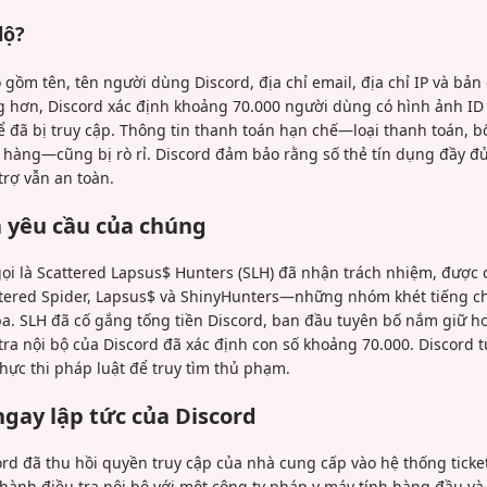
lộ?
 gồm tên, tên người dùng Discord, địa chỉ email, địa chỉ IP và bản 
 hơn, Discord xác định khoảng 70.000 người dùng có hình ảnh ID
thể đã bị truy cập. Thông tin thanh toán hạn chế—loại thanh toán, b
a hàng—cũng bị rò rỉ. Discord đảm bảo rằng số thẻ tín dụng đầy đủ
trợ vẫn an toàn.
 yêu cầu của chúng
ọi là Scattered Lapsus$ Hunters (SLH) đã nhận trách nhiệm, được c
ttered Spider, Lapsus$ và ShinyHunters—những nhóm khét tiếng 
a. SLH đã cố gắng tống tiền Discord, ban đầu tuyên bố nắm giữ hơ
ra nội bộ của Discord đã xác định con số khoảng 70.000. Discord từ
thực thi pháp luật để truy tìm thủ phạm.
gay lập tức của Discord
cord đã thu hồi quyền truy cập của nhà cung cấp vào hệ thống tick
n hành điều tra nội bộ với một công ty pháp y máy tính hàng đầu v