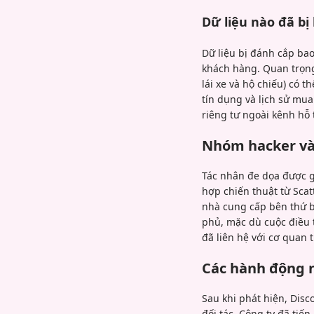
Dữ liệu nào đã bị 
Dữ liệu bị đánh cắp bao
khách hàng. Quan trọng
lái xe và hộ chiếu) có 
tín dụng và lịch sử mu
riêng tư ngoài kênh hỗ 
Nhóm hacker và
Tác nhân đe dọa được g
hợp chiến thuật từ Sca
nhà cung cấp bên thứ b
phủ, mặc dù cuộc điều t
đã liên hệ với cơ quan 
Các hành động n
Sau khi phát hiện, Dis
đối tác. Công ty đã tiế