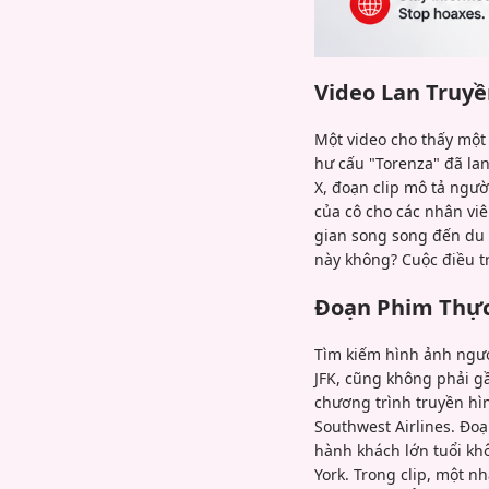
Video Lan Truy
Một video cho thấy một
hư cấu "Torenza" đã la
X, đoạn clip mô tả ngườ
của cô cho các nhân viê
gian song song đến du h
này không? Cuộc điều tr
Đoạn Phim Thực
Tìm kiếm hình ảnh ngượ
JFK, cũng không phải gầ
chương trình truyền hì
Southwest Airlines. Đo
hành khách lớn tuổi kh
York. Trong clip, một n