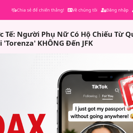
Chia sẻ để chiến thắng!
Về chúng tôi
Đăng nhập
c Tế: Người Phụ Nữ Có Hộ Chiếu Từ Q
i 'Torenza' KHÔNG Đến JFK