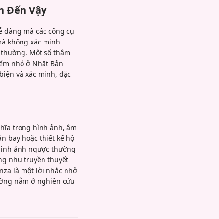
nh Đến Vậy
dễ dàng mà các công cụ
 mà không xác minh
g thường. Một số thậm
điểm nhỏ ở Nhật Bản
biện và xác minh, đặc
ghĩa trong hình ảnh, âm
ân bay hoặc thiết kế hộ
m hình ảnh ngược thường
ống như truyền thuyết
enza là một lời nhắc nhở
hường nằm ở nghiên cứu