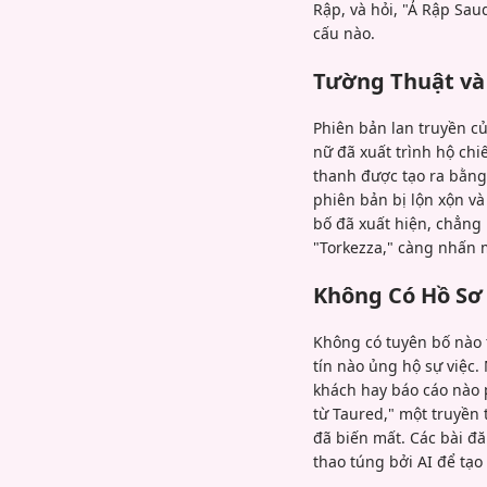
Rập, và hỏi, "Ả Rập Sau
cấu nào.
Tường Thuật và
Phiên bản lan truyền củ
nữ đã xuất trình hộ ch
thanh được tạo ra bằng
phiên bản bị lộn xộn và
bố đã xuất hiện, chẳng
"Torkezza," càng nhấn m
Không Có Hồ Sơ
Không có tuyên bố nào t
tín nào ủng hộ sự việc.
khách hay báo cáo nào 
từ Taured," một truyền 
đã biến mất. Các bài đ
thao túng bởi AI để tạo