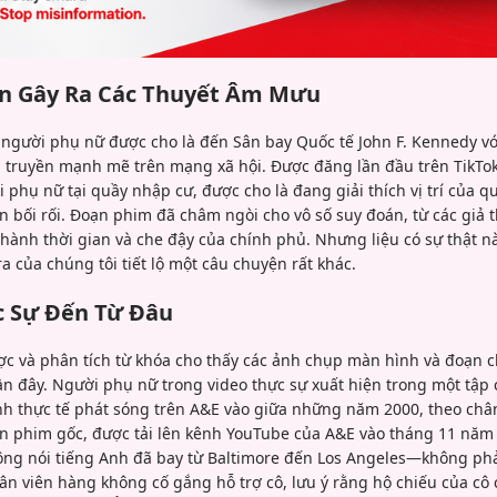
ền Gây Ra Các Thuyết Âm Mưu
 người phụ nữ được cho là đến Sân bay Quốc tế John F. Kennedy vớ
n truyền mạnh mẽ trên mạng xã hội. Được đăng lần đầu trên TikTok 
i phụ nữ tại quầy nhập cư, được cho là đang giải thích vị trí của q
n bối rối. Đoạn phim đã châm ngòi cho vô số suy đoán, từ các giả 
ành thời gian và che đậy của chính phủ. Nhưng liệu có sự thật nà
a của chúng tôi tiết lộ một câu chuyện rất khác.
 Sự Đến Từ Đâu
c và phân tích từ khóa cho thấy các ảnh chụp màn hình và đoạn cl
n đây. Người phụ nữ trong video thực sự xuất hiện trong một tập c
nh thực tế phát sóng trên A&E vào giữa những năm 2000, theo châ
ạn phim gốc, được tải lên kênh YouTube của A&E vào tháng 11 năm
ông nói tiếng Anh đã bay từ Baltimore đến Los Angeles—không ph
hân viên hàng không cố gắng hỗ trợ cô, lưu ý rằng hộ chiếu của cô 