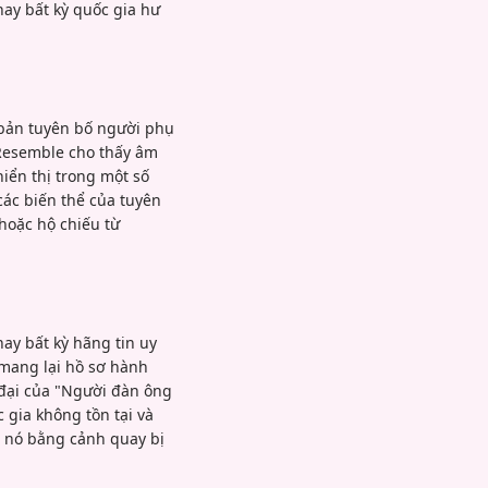
hay bất kỳ quốc gia hư
n bản tuyên bố người phụ
 Resemble cho thấy âm
iển thị trong một số
các biến thể của tuyên
hoặc hộ chiếu từ
ay bất kỳ hãng tin uy
 mang lại hồ sơ hành
đại của "Người đàn ông
 gia không tồn tại và
n nó bằng cảnh quay bị