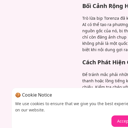
Bối Cảnh Rộng H
Trò lừa bịp Torenza đã
AI có thể tạo ra phươn
nguồn gốc của nó, bị th
chí còn đăng ảnh chụp 
không phải là một quốc
biệt khi nội dung gợi 
Cách Phát Hiện 
Để tránh mắc phải nhữn
thanh hoặc lồng tiếng k
chiếu. Kiểm tra chéo vớ
có thể tiết lộ bối cản
🍪 Cookie Notice
đô thị hoặc dựa trên mộ
We use cookies to ensure that we give you the best experi
rằng trong thời đại kỹ
on our website.
cẩn thận.
Accep