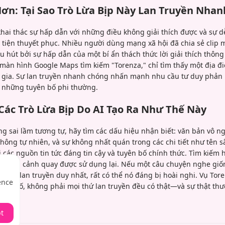
ơn: Tại Sao Trò Lừa Bịp Này Lan Truyền Nha
 khai thác sự hấp dẫn với những điều không giải thích được và sự 
g tiện thuyết phục. Nhiều người dùng mạng xã hội đã chia sẻ clip
u hút bởi sự hấp dẫn của một bí ẩn thách thức lời giải thích thôn
màn hình Google Maps tìm kiếm "Torenza," chỉ tìm thấy một địa 
 gia. Sự lan truyền nhanh chóng nhấn mạnh nhu cầu tư duy phản 
ra những tuyên bố phi thường.
Các Trò Lừa Bịp Do AI Tạo Ra Như Thế Này
g sai lầm tương tự, hãy tìm các dấu hiệu nhận biết: văn bản vô n
hông tự nhiên, và sự không nhất quán trong các chi tiết như tên s
i các nguồn tin tức đáng tin cậy và tuyên bố chính thức. Tìm kiế
h gốc của cảnh quay được sử dụng lại. Nếu một câu chuyện nghe gi
t clip lan truyền duy nhất, rất có thể nó đáng bị hoài nghi. Vụ Tor
ence
 thuật số, không phải mọi thứ lan truyền đều có thật—và sự thật t
t