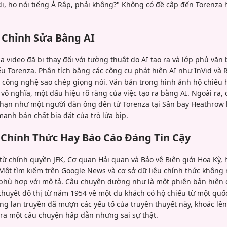
di, họ nói tiếng Ả Rập, phải không?" Không có đề cập đến Torenza 
 Chỉnh Sửa Bằng AI
a video đã bị thay đổi với tường thuật do AI tạo ra và lớp phủ vă
iếu Torenza. Phân tích bằng các công cụ phát hiện AI như InVid và
 công nghệ sao chép giọng nói. Văn bản trong hình ảnh hộ chiếu h
 vô nghĩa, một dấu hiệu rõ ràng của việc tạo ra bằng AI. Ngoài ra, 
 hạn như một người đàn ông đến từ Torenza tại Sân bay Heathrow 
ạnh bản chất bịa đặt của trò lừa bịp.
 Chính Thức Hay Báo Cáo Đáng Tin Cậy
ừ chính quyền JFK, Cơ quan Hải quan và Bảo vệ Biên giới Hoa Kỳ, h
 Một tìm kiếm trên Google News và cơ sở dữ liệu chính thức không
phù hợp với mô tả. Câu chuyện dường như là một phiên bản hiện 
thuyết đô thị từ năm 1954 về một du khách có hộ chiếu từ một quốc
ăng lan truyền đã mượn các yếu tố của truyền thuyết này, khoác lê
 ra một câu chuyện hấp dẫn nhưng sai sự thật.