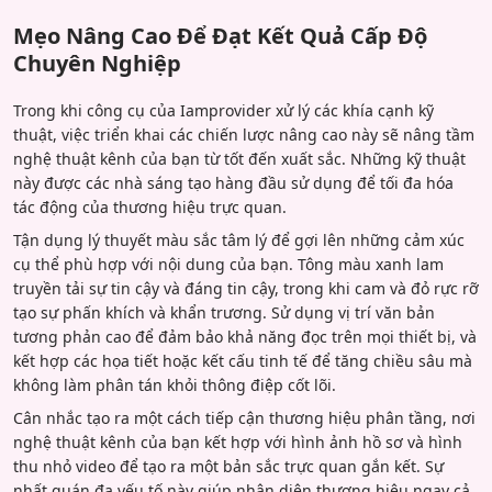
Mẹo Nâng Cao Để Đạt Kết Quả Cấp Độ
Chuyên Nghiệp
Trong khi công cụ của Iamprovider xử lý các khía cạnh kỹ
thuật, việc triển khai các chiến lược nâng cao này sẽ nâng tầm
nghệ thuật kênh của bạn từ tốt đến xuất sắc. Những kỹ thuật
này được các nhà sáng tạo hàng đầu sử dụng để tối đa hóa
tác động của thương hiệu trực quan.
Tận dụng lý thuyết màu sắc tâm lý để gợi lên những cảm xúc
cụ thể phù hợp với nội dung của bạn. Tông màu xanh lam
truyền tải sự tin cậy và đáng tin cậy, trong khi cam và đỏ rực rỡ
tạo sự phấn khích và khẩn trương. Sử dụng vị trí văn bản
tương phản cao để đảm bảo khả năng đọc trên mọi thiết bị, và
kết hợp các họa tiết hoặc kết cấu tinh tế để tăng chiều sâu mà
không làm phân tán khỏi thông điệp cốt lõi.
Cân nhắc tạo ra một cách tiếp cận thương hiệu phân tầng, nơi
nghệ thuật kênh của bạn kết hợp với hình ảnh hồ sơ và hình
thu nhỏ video để tạo ra một bản sắc trực quan gắn kết. Sự
nhất quán đa yếu tố này giúp nhận diện thương hiệu ngay cả