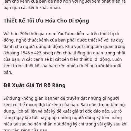
làm cho kênh của bạn dễ nhớ hơn với người xem phát hiện ra
bạn qua các kênh khác nhau.
Thiết Kế Tối Ưu Hóa Cho Di Động
Với hơn 70% thời gian xem YouTube diễn ra trên thiết bị di
động, nghệ thuật kênh của bạn phải được thiết kế với tư duy
dành cho người dùng di động. Khu vực trung tâm quan trọng
(khoảng 1546 x 423 pixel) nên chứa thông tin quan trọng nhất
của bạn, vì các cạnh sẽ bị cắt xén trên thiết bị di động. Luôn
xem trước thiết kế của bạn trên nhiều thiết bị trước khi xuất
bản.
Đề Xuất Giá Trị Rõ Ràng
Sử dụng không gian banner để truyền đạt những gì người
xem có thể mong đợi từ kênh của bạn. Bao gồm trọng tâm nội
dung, lịch tải lên và bất kỳ đề xuất giá trị độc đáo nào. Sự rõ
ràng ngay lập tức này giúp những người đăng ký tiềm năng
hiểu tại sao họ nên nhấn nút đăng ký chỉ trong vài giây sau khi
truy cập kênh của bạn.