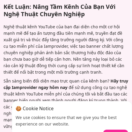
Kết Luận: Nâng Tầm Kênh Của Bạn Với
Nghệ Thuật Chuyên Nghiệp
Nghệ thuật kênh YouTube của bạn đại diện cho một cơ hội
mạnh mẽ để tạo ấn tượng đầu tiên mạnh mẽ, truyền đạt đề
xuất giá trị và thúc đẩy tăng trưởng người đăng ký. Với công
cụ tạo miễn phí của Iamprovider, việc tạo banner chất lượng
chuyên nghiệp phản ánh bản sắc thương hiệu độc đáo của
bạn chưa bao giờ dễ tiếp cận hơn. Nền tảng này loại bỏ các
rào cản kỹ thuật đồng thời cung cấp sự linh hoạt thiết kế cần
thiết để nổi bật trong một môi trường cạnh tranh.
Sẵn sàng biến đổi diện mạo trực quan của kênh bạn?
Hãy truy
cập Iamprovider ngay hôm nay
để sử dụng công cụ tạo nghệ
thuật kênh YouTube miễn phí của chúng tôi và bắt đầu tạo các
banner biến người xem thành người đăng ký trung thành. Với
các giải pháp xây dựng thương hiệu tức thì và kết quả chuyên
🍪 Cookie Notice
nghiệp, bạn sẽ được trang bị để tạo ra ấn tượng đầu tiên
We use cookies to ensure that we give you the best
mạnh mẽ quan trọng đó, thúc đẩy sự tăng trưởng kênh bền
experience on our website.
vững.