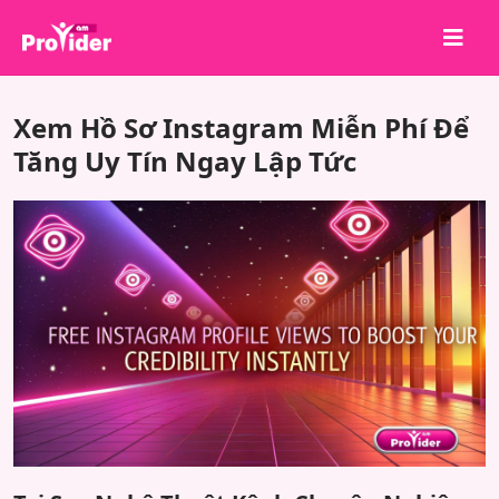
Chia sẻ để chiến thắng!
Xem Hồ Sơ Instagram Miễn Phí Để
Về chúng tôi
Tăng Uy Tín Ngay Lập Tức
Đăng nhập
Đăng ký
Dịch vụ
API
Điều khoản
Blog