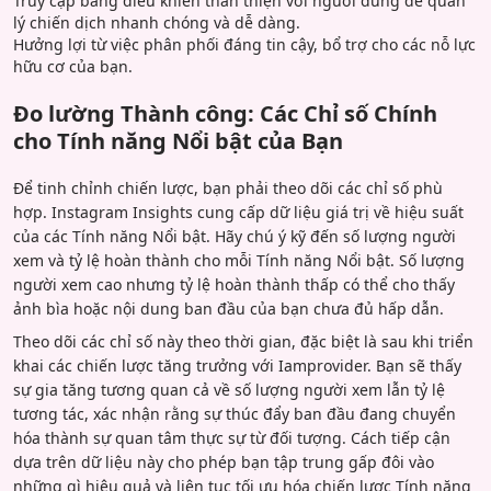
Truy cập bảng điều khiển thân thiện với người dùng để quản
lý chiến dịch nhanh chóng và dễ dàng.
Hưởng lợi từ việc phân phối đáng tin cậy, bổ trợ cho các nỗ lực
hữu cơ của bạn.
Đo lường Thành công: Các Chỉ số Chính
cho Tính năng Nổi bật của Bạn
Để tinh chỉnh chiến lược, bạn phải theo dõi các chỉ số phù
hợp. Instagram Insights cung cấp dữ liệu giá trị về hiệu suất
của các Tính năng Nổi bật. Hãy chú ý kỹ đến số lượng người
xem và tỷ lệ hoàn thành cho mỗi Tính năng Nổi bật. Số lượng
người xem cao nhưng tỷ lệ hoàn thành thấp có thể cho thấy
ảnh bìa hoặc nội dung ban đầu của bạn chưa đủ hấp dẫn.
Theo dõi các chỉ số này theo thời gian, đặc biệt là sau khi triển
khai các chiến lược tăng trưởng với Iamprovider. Bạn sẽ thấy
sự gia tăng tương quan cả về số lượng người xem lẫn tỷ lệ
tương tác, xác nhận rằng sự thúc đẩy ban đầu đang chuyển
hóa thành sự quan tâm thực sự từ đối tượng. Cách tiếp cận
dựa trên dữ liệu này cho phép bạn tập trung gấp đôi vào
những gì hiệu quả và liên tục tối ưu hóa chiến lược Tính năng