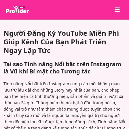
Chia sẻ để chiến thắng!
Người Đăng Ký YouTube Miễn Phí
Về chúng tôi
Giúp Kênh Của Bạn Phát Triển
Ngay Lập Tức
Đăng nhập
Đăng ký
Tại sao Tính năng Nổi bật trên Instagram
Dịch vụ
là Vũ khí Bí mật cho Tương tác
API
Tính năng Nổi bật trên Instagram cung cấp một không gian
lưu trữ lâu dài cho những Story hay nhất của bạn, cho phép
Điều khoản
bạn thể hiện cá tính thương hiệu, sản phẩm và giá trị vượt xa
Blog
thời hạn 24 giờ. Chúng hiển thị nổi bật ở đầu trang hồ sơ,
đóng vai trò như tấm thảm chào mừng được tuyển chọn cho
khách truy cập mới và là nguồn tài nguyên giá trị cho người
theo dõi hiện tại. Khi được tận dụng đúng cách, Tính năng Nổi
bật có thể gia tăng đáng kể tương tác, thúc đẩy lưu lượng truy