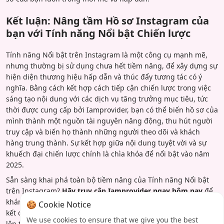
Kết luận: Nâng tầm Hồ sơ Instagram của
bạn với Tính năng Nổi bật Chiến lược
Tính năng Nổi bật trên Instagram là một công cụ mạnh mẽ,
nhưng thường bị sử dụng chưa hết tiềm năng, để xây dựng sự
hiện diện thương hiệu hấp dẫn và thúc đẩy tương tác có ý
nghĩa. Bằng cách kết hợp cách tiếp cận chiến lược trong việc
sáng tạo nội dung với các dịch vụ tăng trưởng mục tiêu, tức
thời được cung cấp bởi Iamprovider, bạn có thể biến hồ sơ của
mình thành một nguồn tài nguyên năng động, thu hút người
truy cập và biến họ thành những người theo dõi và khách
hàng trung thành. Sự kết hợp giữa nội dung tuyệt vời và sự
khuếch đại chiến lược chính là chìa khóa để nổi bật vào năm
2025.
Sẵn sàng khai phá toàn bộ tiềm năng của Tính năng Nổi bật
trên Instagram?
Hãy truy cập Iamprovider ngay hôm nay
để
khám phá các dịch vụ của chúng tôi được thiết kế để mang lại
🍪 Cookie Notice
kết quả tức thời mà bạn cần để phát triển sự hiện diện và vượt
We use cookies to ensure that we give you the best
lên trên đối thủ. Hãy bắt đầu khuếch đại những Story hay nhất