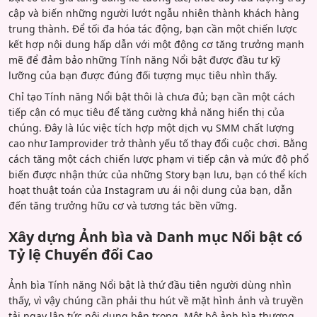
cập và biến những người lướt ngẫu nhiên thành khách hàng
trung thành. Để tối đa hóa tác động, bạn cần một chiến lược
kết hợp nội dung hấp dẫn với một động cơ tăng trưởng mạnh
mẽ để đảm bảo những Tính năng Nổi bật được đầu tư kỹ
lưỡng của bạn được đúng đối tượng mục tiêu nhìn thấy.
Chỉ tạo Tính năng Nổi bật thôi là chưa đủ; bạn cần một cách
tiếp cận có mục tiêu để tăng cường khả năng hiển thị của
chúng. Đây là lúc việc tích hợp một dịch vụ SMM chất lượng
cao như Iamprovider trở thành yếu tố thay đổi cuộc chơi. Bằng
cách tăng một cách chiến lược phạm vi tiếp cận và mức độ phổ
biến được nhận thức của những Story bạn lưu, bạn có thể kích
hoạt thuật toán của Instagram ưu ái nội dung của bạn, dẫn
đến tăng trưởng hữu cơ và tương tác bền vững.
Xây dựng Ảnh bìa và Danh mục Nổi bật có
Tỷ lệ Chuyển đổi Cao
Ảnh bìa Tính năng Nổi bật là thứ đầu tiên người dùng nhìn
thấy, vì vậy chúng cần phải thu hút về mặt hình ảnh và truyền
tải ngay lập tức nội dung bên trong. Một bộ ảnh bìa thương