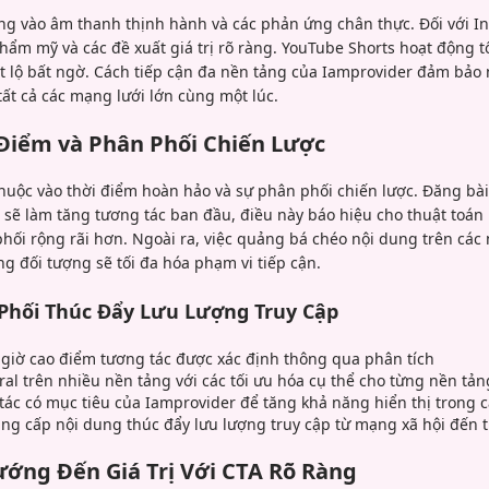
ung vào âm thanh thịnh hành và các phản ứng chân thực. Đối với In
hẩm mỹ và các đề xuất giá trị rõ ràng. YouTube Shorts hoạt động t
ết lộ bất ngờ. Cách tiếp cận đa nền tảng của Iamprovider đảm bảo
tất cả các mạng lưới lớn cùng một lúc.
 Điểm và Phân Phối Chiến Lược
thuộc vào thời điểm hoàn hảo và sự phân phối chiến lược. Đăng bài
t sẽ làm tăng tương tác ban đầu, điều này báo hiệu cho thuật toá
ối rộng rãi hơn. Ngoài ra, việc quảng bá chéo nội dung trên các 
g đối tượng sẽ tối đa hóa phạm vi tiếp cận.
Phối Thúc Đẩy Lưu Lượng Truy Cập
g giờ cao điểm tương tác được xác định thông qua phân tích
ral trên nhiều nền tảng với các tối ưu hóa cụ thể cho từng nền tản
tác có mục tiêu của Iamprovider để tăng khả năng hiển thị trong 
nâng cấp nội dung thúc đẩy lưu lượng truy cập từ mạng xã hội đến
ớng Đến Giá Trị Với CTA Rõ Ràng