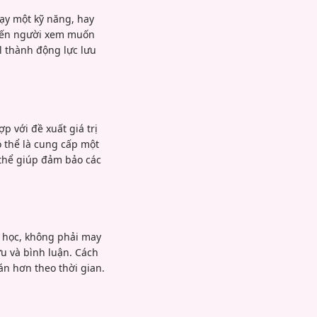
dạy một kỹ năng, hay
khiến người xem muốn
l thành động lực lưu
p với đề xuất giá trị
ó thể là cung cấp một
 thể giúp đảm bảo các
 học, không phải may
ưu và bình luận. Cách
án hơn theo thời gian.