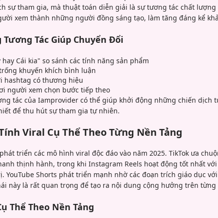
h sự tham gia, mà thuật toán diễn giải là sự tương tác chất lượng 
gười xem thành những người đồng sáng tạo, làm tăng đáng kể khả
 Tương Tác Giúp Chuyển Đổi
 hay Cái kia" so sánh các tính năng sản phẩm
 trống khuyến khích bình luận
ới hashtag có thương hiệu
ơi người xem chọn bước tiếp theo
ương tác của Iamprovider có thể giúp khởi động những chiến dịch 
iết để thu hút sự tham gia tự nhiên.
Tính Viral Cụ Thể Theo Từng Nền Tảng
 phát triển các mô hình viral độc đáo vào năm 2025. TikTok ưa ch
hanh thịnh hành, trong khi Instagram Reels hoạt động tốt nhất vớ
ị. YouTube Shorts phát triển mạnh nhờ các đoạn trích giáo dục với
ái này là rất quan trọng để tạo ra nội dung cộng hưởng trên từng
 Cụ Thể Theo Nền Tảng