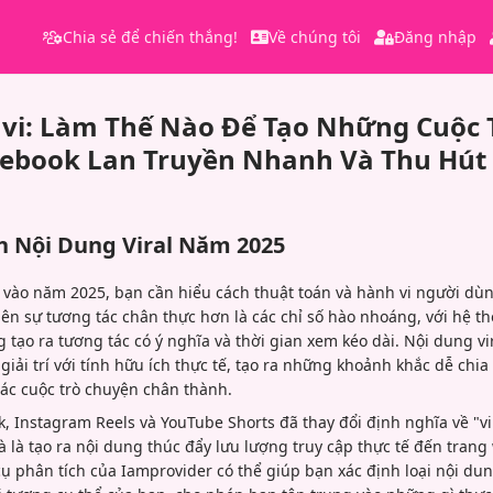
Chia sẻ để chiến thắng!
Về chúng tôi
Đăng nhập
 vi: Làm Thế Nào Để Tạo Những Cuộc
cebook Lan Truyền Nhanh Và Thu Hút
h Nội Dung Viral Năm 2025
l vào năm 2025, bạn cần hiểu cách thuật toán và hành vi người dùn
ên sự tương tác chân thực hơn là các chỉ số hào nhoáng, với hệ t
 tạo ra tương tác có ý nghĩa và thời gian xem kéo dài. Nội dung v
 giải trí với tính hữu ích thực tế, tạo ra những khoảnh khắc dễ chi
các cuộc trò chuyện chân thành.
, Instagram Reels và YouTube Shorts đã thay đổi định nghĩa về "vir
à là tạo ra nội dung thúc đẩy lưu lượng truy cập thực tế đến tran
ụ phân tích của Iamprovider có thể giúp bạn xác định loại nội du