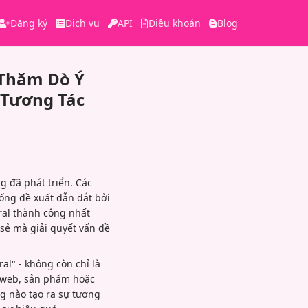
Đăng ký
Dịch vụ
API
Điều khoản
Blog
 Thăm Dò Ý
 Tương Tác
g đã phát triển. Các
hống đề xuất dẫn dắt bởi
iral thành công nhất
a sẻ mà giải quyết vấn đề
al" - không còn chỉ là
g web, sản phẩm hoặc
ng nào tạo ra sự tương