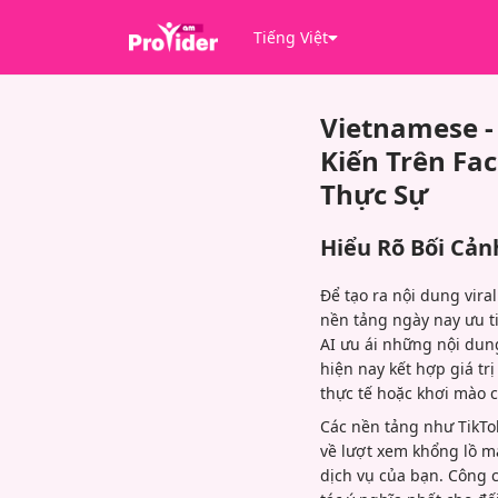
Tiếng Việt
Vietnamese -
Kiến Trên Fa
Thực Sự
Hiểu Rõ Bối Cản
Để tạo ra nội dung vira
nền tảng ngày nay ưu ti
AI ưu ái những nội dung
hiện nay kết hợp giá trị
thực tế hoặc khơi mào 
Các nền tảng như TikTok
về lượt xem khổng lồ m
dịch vụ của bạn. Công c