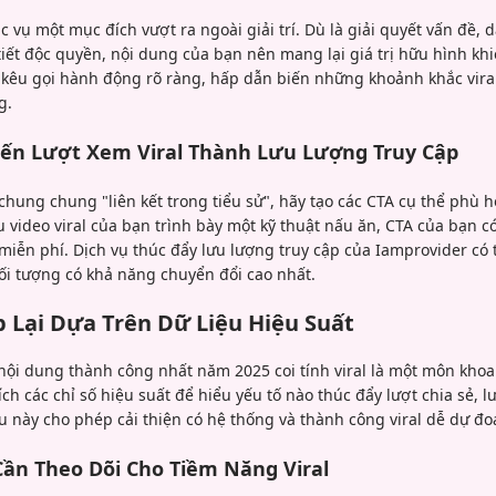
c vụ một mục đích vượt ra ngoài giải trí. Dù là giải quyết vấn đề, 
 tiết độc quyền, nội dung của bạn nên mang lại giá trị hữu hình 
i kêu gọi hành động rõ ràng, hấp dẫn biến những khoảnh khắc vira
g.
iến Lượt Xem Viral Thành Lưu Lượng Truy Cập
chung chung "liên kết trong tiểu sử", hãy tạo các CTA cụ thể phù hợ
u video viral của bạn trình bày một kỹ thuật nấu ăn, CTA của bạn c
miễn phí. Dịch vụ thúc đẩy lưu lượng truy cập của Iamprovider có
ối tượng có khả năng chuyển đổi cao nhất.
p Lại Dựa Trên Dữ Liệu Hiệu Suất
ội dung thành công nhất năm 2025 coi tính viral là một môn khoa
ích các chỉ số hiệu suất để hiểu yếu tố nào thúc đẩy lượt chia sẻ, l
ệu này cho phép cải thiện có hệ thống và thành công viral dễ dự đo
Cần Theo Dõi Cho Tiềm Năng Viral