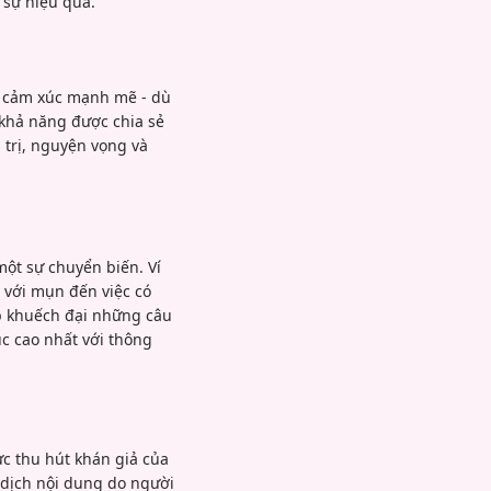
 sự hiệu quả.
n cảm xúc mạnh mẽ - dù
 khả năng được chia sẻ
 trị, nguyện vọng và
một sự chuyển biến. Ví
 với mụn đến việc có
úp khuếch đại những câu
c cao nhất với thông
ực thu hút khán giả của
 dịch nội dung do người