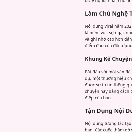
tác ý nghĩa nhất cho đố
Làm Chủ Nghệ T
Nội dung viral năm 202
là niềm vui, sự ngạc n
và ghi nhớ cao hơn đán
điểm đau của đối tượng
Khung Kể Chuyện
Bắt đầu với một vấn đề 
dụ, một thương hiệu chă
được sự tự tin thông q
chuyện này bằng cách đ
điệp của bạn.
Tận Dụng Nội D
Nội dung tương tác tạo 
bạn. Các cuộc thăm dò 