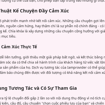
i tượng cụ thể của bạn, cho phép bạn tập trung vào những gì thực
huật Kể Chuyện Đầy Cảm Xúc
5 phát triển mạnh nhờ kết nối cảm xúc. Những câu chuyện gợi lê
hiên, nguồn cảm hứng, hay thậm chí là sự phẫn nộ chính đáng - có
g kể. Chìa khóa là xây dựng những câu chuyện cộng hưởng với giá
 mục tiêu.
 Cảm Xúc Thực Tế
dễ liên tưởng, giới thiệu một giải pháp bất ngờ, và kết thúc bằng 
m sóc da có thể chia sẻ hành trình của khách hàng từ việc vật lộn
ua sản phẩm của họ. Dịch vụ tương tác của Iamprovider có thể gi
ảm bảo chúng đến được với đối tượng có khả năng kết nối cảm xú
ung Tương Tác và Có Sự Tham Gia
ra tỷ lệ chuyển đổi gấp 2 lần so với nội dung thụ động vì nó tích c
ý kiến, câu đố, câu chuyện "chọn cuộc phiêu lưu của bạn" và chiến