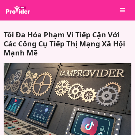
Chia sẻ để chiến thắng!
Tối Đa Hóa Phạm Vi Tiếp Cận Với
Về chúng tôi
Các Công Cụ Tiếp Thị Mạng Xã Hội
Mạnh Mẽ
Đăng nhập
Đăng ký
Dịch vụ
API
Điều khoản
Blog