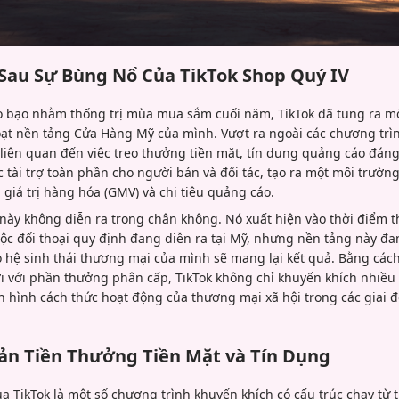
Sau Sự Bùng Nổ Của TikTok Shop Quý IV
o bạo nhằm thống trị mùa mua sắm cuối năm, TikTok đã tung ra một
hoạt nền tảng Cửa Hàng Mỹ của mình. Vượt ra ngoài các chương tr
liên quan đến việc treo thưởng tiền mặt, tín dụng quảng cáo đáng 
c tài trợ toàn phần cho người bán và đối tác, tạo ra một môi trườ
giá trị hàng hóa (GMV) và chi tiêu quảng cáo.
ày không diễn ra trong chân không. Nó xuất hiện vào thời điểm th
uộc đối thoại quy định đang diễn ra tại Mỹ, nhưng nền tảng này đa
ào hệ sinh thái thương mại của mình sẽ mang lại kết quả. Bằng các
ơi với phần thưởng phân cấp, TikTok không chỉ khuyến khích nhi
 hình cách thức hoạt động của thương mại xã hội trong các giai 
ản Tiền Thưởng Tiền Mặt và Tín Dụng
a TikTok là một số chương trình khuyến khích có cấu trúc chạy từ 