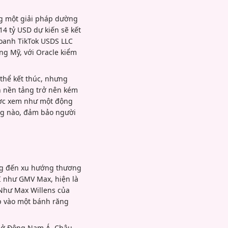
ng một giải pháp dường
14 tỷ USD dự kiến sẽ kết
doanh TikTok USDS LLC
ùng Mỹ, với Oracle kiểm
thể kết thúc, nhưng
n nền tảng trở nên kém
được xem như một động
ăng nào, đảm bảo người
ng đến xu hướng thương
I như GMV Max, hiện là
 Như Max Willens của
op vào một bánh răng
ai ở Đông Nam Á, Châu