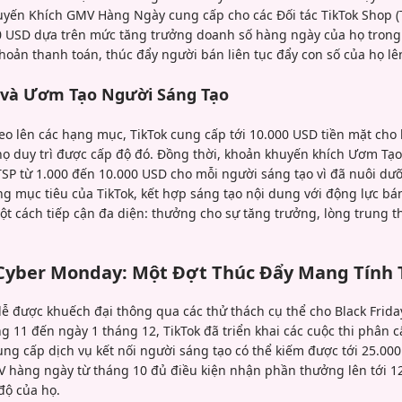
uyến Khích GMV Hàng Ngày cung cấp cho các Đối tác TikTok Shop (
0 USD dựa trên mức tăng trưởng doanh số hàng ngày của họ trong 
khoản thanh toán, thúc đẩy người bán liên tục đẩy con số của họ lê
 và Ươm Tạo Người Sáng Tạo
eo lên các hạng mục, TikTok cung cấp tới 10.000 USD tiền mặt cho
n họ duy trì được cấp độ đó. Đồng thời, khoản khuyến khích Ươm T
SP từ 1.000 đến 10.000 USD cho mỗi người sáng tạo vì đã nuôi d
g mục tiêu của TikTok, kết hợp sáng tạo nội dung với động lực 
t cách tiếp cận đa diện: thưởng cho sự tăng trưởng, lòng trung 
 Cyber Monday: Một Đợt Thúc Đẩy Mang Tính 
ễ được khuếch đại thông qua các thử thách cụ thể cho Black Frid
g 11 đến ngày 1 tháng 12, TikTok đã triển khai các cuộc thi phân 
ung cấp dịch vụ kết nối người sáng tạo có thể kiếm được tới 25.000
hàng ngày từ tháng 10 đủ điều kiện nhận phần thưởng lên tới 1
độ của họ.