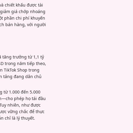
và chiết khấu được tài
t giảm giá chớp nhoáng
ột phần chi phí khuyến
ịch bán hàng, với người
 tăng trưởng từ 1,1 tỷ
D trong năm tiếp theo,
ên TikTok Shop trong
ền tảng đang dân chủ
g từ 1.000 đến 5.000
án—cho phép họ tái đầu
. Tuy nhiên, như được
lược vững chắc để thực
 chỉ là lý thuyết.