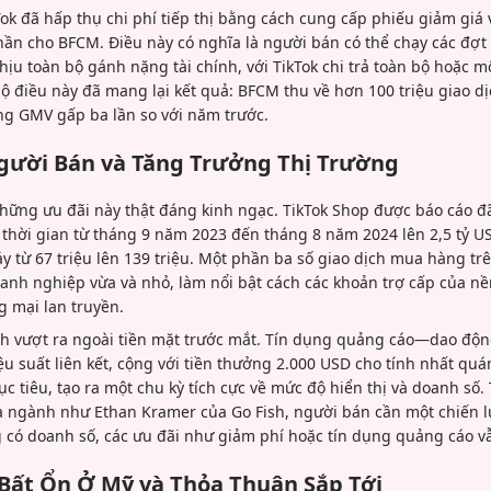
Tok đã hấp thụ chi phí tiếp thị bằng cách cung cấp phiếu giảm giá 
hần cho BFCM. Điều này có nghĩa là người bán có thể chạy các đợ
ịu toàn bộ gánh nặng tài chính, với TikTok chi trả toàn bộ hoặc m
t lộ điều này đã mang lại kết quả: BFCM thu về hơn 100 triệu giao d
g GMV gấp ba lần so với năm trước.
gười Bán và Tăng Trưởng Thị Trường
hững ưu đãi này thật đáng kinh ngạc. TikTok Shop được báo cáo đã
hời gian từ tháng 9 năm 2023 đến tháng 8 năm 2024 lên 2,5 tỷ US
ảy từ 67 triệu lên 139 triệu. Một phần ba số giao dịch mua hàng tr
anh nghiệp vừa và nhỏ, làm nổi bật cách các khoản trợ cấp của n
g mại lan truyền.
ích vượt ra ngoài tiền mặt trước mắt. Tín dụng quảng cáo—dao độn
u suất liên kết, cộng với tiền thưởng 2.000 USD cho tính nhất qu
ục tiêu, tạo ra một chu kỳ tích cực về mức độ hiển thị và doanh số
ia ngành như Ethan Kramer của Go Fish, người bán cần một chiến 
có doanh số, các ưu đãi như giảm phí hoặc tín dụng quảng cáo vẫn
Bất Ổn Ở Mỹ và Thỏa Thuận Sắp Tới