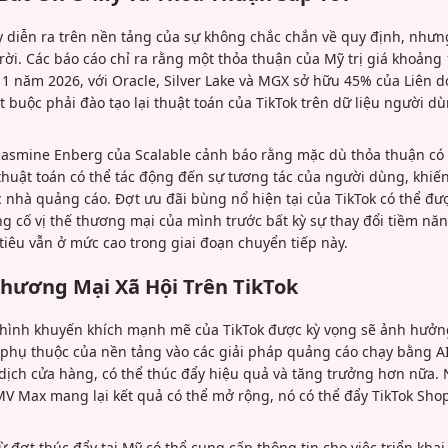
y diễn ra trên nền tảng của sự không chắc chắn về quy định, như
ời. Các báo cáo chỉ ra rằng một thỏa thuận của Mỹ trị giá khoảng 
 1 năm 2026, với Oracle, Silver Lake và MGX sở hữu 45% của Liên 
 buộc phải đào tạo lại thuật toán của TikTok trên dữ liệu người d
Jasmine Enberg của Scalable cảnh báo rằng mặc dù thỏa thuận có 
 thuật toán có thể tác động đến sự tương tác của người dùng, khiế
c nhà quảng cáo. Đợt ưu đãi bùng nổ hiện tại của TikTok có thể 
g cố vị thế thương mại của mình trước bất kỳ sự thay đổi tiềm n
 tiêu vẫn ở mức cao trong giai đoạn chuyển tiếp này.
hương Mại Xã Hội Trên TikTok
ô hình khuyến khích mạnh mẽ của TikTok được kỳ vọng sẽ ảnh hưở
ự phụ thuộc của nền tảng vào các giải pháp quảng cáo chạy bằng A
 dịch cửa hàng, có thể thúc đẩy hiệu quả và tăng trưởng hơn nữa.
MV Max mang lại kết quả có thể mở rộng, nó có thể đẩy TikTok Sh
từ đợt thúc đẩy tại Mỹ có thể cung cấp thông tin cho việc triển kh