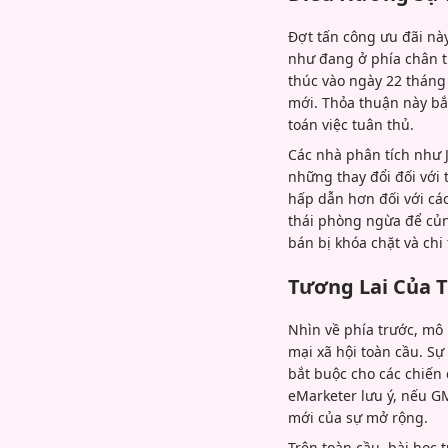
Đợt tấn công ưu đãi nà
như đang ở phía chân tr
thúc vào ngày 22 tháng
mới. Thỏa thuận này bắt
toán việc tuân thủ.
Các nhà phân tích như 
những thay đổi đối với
hấp dẫn hơn đối với cá
thái phòng ngừa để củn
bán bị khóa chặt và chi
Tương Lai Của T
Nhìn về phía trước, m
mại xã hội toàn cầu. S
bắt buộc cho các chiến
eMarketer lưu ý, nếu G
mới của sự mở rộng.
Trên toàn cầu, bài học 