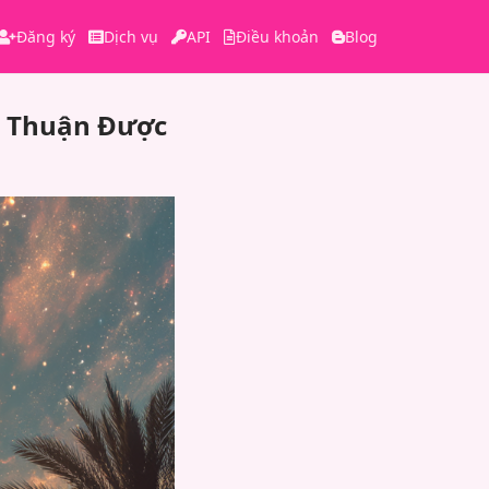
Đăng ký
Dịch vụ
API
Điều khoản
Blog
a Thuận Được