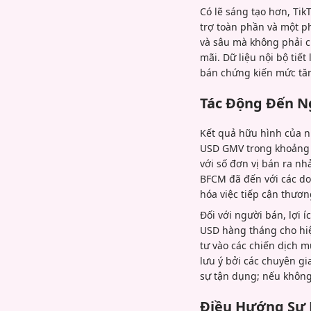
Có lẽ sáng tạo hơn, Tik
trợ toàn phần và một p
và sâu mà không phải ch
mãi. Dữ liệu nội bộ tiế
bán chứng kiến mức tăn
Tác Động Đến N
Kết quả hữu hình của n
USD GMV trong khoảng t
với số đơn vị bán ra nh
BFCM đã đến với các do
hóa việc tiếp cận thươn
Đối với người bán, lợi 
USD hàng tháng cho hiệ
tư vào các chiến dịch m
lưu ý bởi các chuyên g
sự tận dụng; nếu không 
Điều Hướng Sự 