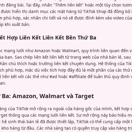
h đăng bài. Tại đây, nhấn "Thêm liên kết" hoặc một tùy chọn tươn
được hiển thị danh mục các mặt hàng từ TikTok Shop đã đồng bộ h
 phù hợp, xác nhận chi tiết và nó sẽ được đính kèm vào video của 
ấp khi xuất bản.
ết Hợp Liên Kết Liên Kết Bên Thứ Ba
 các mạng lưới như Amazon hoặc Walmart, quy trình liên quan đến v
a bạn. Sao chép liên kết liên kết từ trang web của nhà bán lẻ, sau
phần chú thích hoặc trường liên kết chuyên dụng. Hệ thống của Ti
ch phù hợp, mặc dù việc tích hợp đầy đủ là một phần của các thử
 liên kết với các thẻ như #ad hoặc #affiliate để tuân thủ quy định 
bạn.
 Ba: Amazon, Walmart và Target
ặng của TikTok mở rộng ra ngoài cửa hàng gốc của mình, kết hợp 
get thông qua các mạng lưới liên kết. Sự mở rộng này báo hiệu một
hệ sinh thái bán lẻ đã được thiết lập, TikTok có thể cung cấp mộ
kho hàng từ đầu. Các nhà sáng tạo có quyền truy cập vào hàng tr