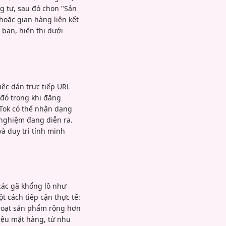
g tự, sau đó chọn "Sản
oặc gian hàng liên kết
bạn, hiển thị dưới
iệc dán trực tiếp URL
 đó trong khi đăng
kTok có thể nhận dạng
 nghiệm đang diễn ra.
và duy trì tính minh
các gã khổng lồ như
 cách tiếp cận thực tế:
t loạt sản phẩm rộng hơn
iệu mặt hàng, từ nhu