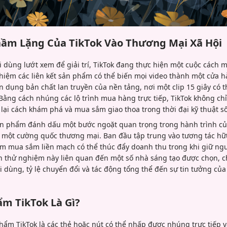
ầm Lặng Của TikTok Vào Thương Mại Xã Hội
i dùng lướt xem để giải trí, TikTok đang thực hiện một cuộc cách
hiệm các liên kết sản phẩm có thể biến mọi video thành một cửa h
n dụng bản chất lan truyền của nền tảng, nơi một clip 15 giây có
Bằng cách nhúng các lộ trình mua hàng trực tiếp, TikTok không c
lại cách khám phá và mua sắm giao thoa trong thời đại kỹ thuật số
 sản phẩm đánh dấu một bước ngoặt quan trọng trong hành trình củ
 một cường quốc thương mại. Ban đầu tập trung vào tương tác hữu
ệm mua sắm liền mạch có thể thúc đẩy doanh thu trong khi giữ ng
ạn thử nghiệm này liên quan đến một số nhà sáng tạo được chọn, c
i dùng, tỷ lệ chuyển đổi và tác động tổng thể đến sự tin tưởng củ
ẩm TikTok Là Gì?
n phẩm TikTok là các thẻ hoặc nút có thể nhấp được nhúng trực tiếp 