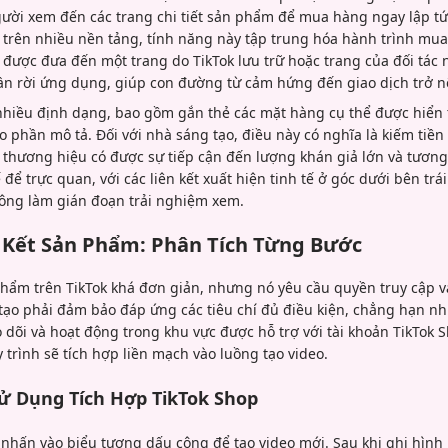
ời xem đến các trang chi tiết sản phẩm để mua hàng ngay lập tức.
ác trên nhiều nền tảng, tính năng này tập trung hóa hành trình mu
ẽ được đưa đến một trang do TikTok lưu trữ hoặc trang của đối tác 
n rời ứng dụng, giúp con đường từ cảm hứng đến giao dịch trở n
 nhiều định dạng, bao gồm gắn thẻ các mặt hàng cụ thể được hiển 
 phần mô tả. Đối với nhà sáng tạo, điều này có nghĩa là kiếm tiền
 thương hiệu có được sự tiếp cận đến lượng khán giả lớn và tương 
 để trực quan, với các liên kết xuất hiện tinh tế ở góc dưới bên tr
ông làm gián đoạn trải nghiệm xem.
 Kết Sản Phẩm: Phân Tích Từng Bước
phẩm trên TikTok khá đơn giản, nhưng nó yêu cầu quyền truy cập v
tạo phải đảm bảo đáp ứng các tiêu chí đủ điều kiện, chẳng hạn như 
o dõi và hoạt động trong khu vực được hỗ trợ với tài khoản TikTok 
 trình sẽ tích hợp liền mạch vào luồng tạo video.
ử Dụng Tích Hợp TikTok Shop
nhấn vào biểu tượng dấu cộng để tạo video mới. Sau khi ghi hình h