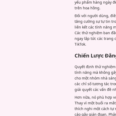
yếu phẩm hàng ngày đến
trên hoa hồng.
Đối với người dùng, điề
tăng cường sự tự tin t
liên kết các tính năng 
Các thử nghiệm ban đầu
ngay lập tức các trang 
TikTok.
Chiến Lược Đằn
Quyết định thử nghiệm l
tính năng mà không gây
cho một nhóm nhà sáng t
các chỉ số tương tác tr
giải quyết các vấn đề nh
Hơn nữa, nó phù hợp vớ
Thay vì một buổi ra mắ
thích nghi một cách tự
cáo gây gián đoạn. Phả