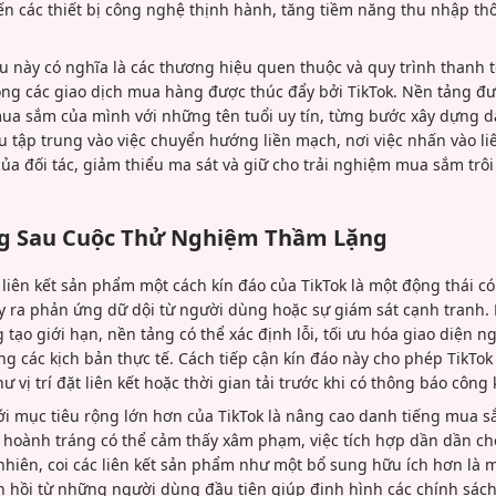
 các thiết bị công nghệ thịnh hành, tăng tiềm năng thu nhập t
u này có nghĩa là các thương hiệu quen thuộc và quy trình thanh t
rong các giao dịch mua hàng được thúc đẩy bởi TikTok. Nền tảng đ
mua sắm của mình với những tên tuổi uy tín, từng bước xây dựng da
 tập trung vào việc chuyển hướng liền mạch, nơi việc nhấn vào liê
của đối tác, giảm thiểu ma sát và giữ cho trải nghiệm mua sắm trô
g Sau Cuộc Thử Nghiệm Thầm Lặng
iên kết sản phẩm một cách kín đáo của TikTok là một động thái có 
 ra phản ứng dữ dội từ người dùng hoặc sự giám sát cạnh tranh. 
ạo giới hạn, nền tảng có thể xác định lỗi, tối ưu hóa giao diện 
ong các kịch bản thực tế. Cách tiếp cận kín đáo này cho phép TikTok
ư vị trí đặt liên kết hoặc thời gian tải trước khi có thông báo công 
i mục tiêu rộng lớn hơn của TikTok là nâng cao danh tiếng mua 
t hoành tráng có thể cảm thấy xâm phạm, việc tích hợp dần dần 
 nhiên, coi các liên kết sản phẩm như một bổ sung hữu ích hơn là 
n hồi từ những người dùng đầu tiên giúp định hình các chính sách