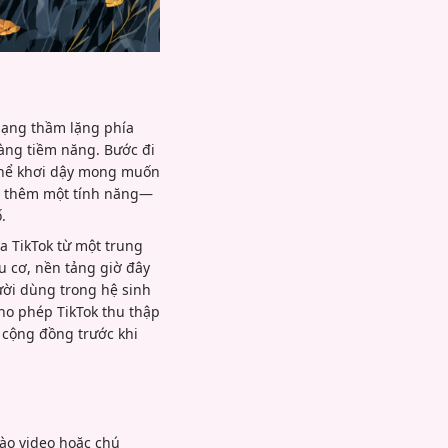
 mạng thầm lặng phía
àng tiềm năng. Bước đi
 thể khơi dậy mong muốn
hỉ thêm một tính năng—
.
a TikTok từ một trung
 cơ, nền tảng giờ đây
ười dùng trong hệ sinh
ho phép TikTok thu thập
a cộng đồng trước khi
vào video hoặc chú