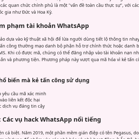
các quan chức chính phủ là một "vấn đề toàn cầu thực sự", với cá
ốc gia như Đức và Hoa Kỳ.
âm phạm tài khoản WhatsApp
ảo dựa vào kỹ thuật xã hội để lừa người dùng tiết lộ thông tin nh
tấn công thường mạo danh bộ phận hỗ trợ chính thức hoặc danh b
S. Khi có được mã, chúng có thể đăng nhập vào tài khoản nạn nhâ
nhắn và phương tiện. Phương pháp này vượt qua mã hóa vì kẻ tấn 
phổ biến mà kẻ tấn công sử dụng
o yêu cầu mã xác minh
ào liên kết độc hại
dịch vụ đáng tin cậy
u: Các vụ hack WhatsApp nổi tiếng
iện cá biệt. Năm 2019, một phần mềm gián điệp có tên Pegasus, d