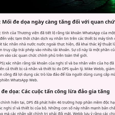
Mối đe dọa ngày càng tăng đối với quan chứ
 tính của Thượng viện đã tiết lộ rằng tài khoản WhatsApp của một
ến việc tạm thời chặn dịch vụ nhắn tin trên các thiết bị máy tính
ột tác nhân nhà nước nước ngoài thực hiện, đã khai thác kỹ thuật
n truy cập trái phép vào nhiều tài khoản. Sự cố này là một phần c
 vào các quan chức chính phủ trên toàn thế giới.
DPS) xác nhận rằng tài khoản của nghị sĩ và ba nhân viên của họ đ
n cả thiết bị cá nhân và thiết bị do DPS quản lý. Mike Webb, giám 
n công đã lợi dụng các trò lừa đảo để lừa người dùng cung cấp m
ác phiên WhatsApp Web.
đe dọa: Các cuộc tấn công lừa đảo gia tăng
i chính hiện tại, DPS đã phát hiện 46 trường hợp phần mềm độc hạ
ác nghị sĩ và thiết bị của bộ. Những con số này nhấn mạnh bản c
g mà các nhân vật chính trị phải đối mặt. Webb lưu ý rằng các chi