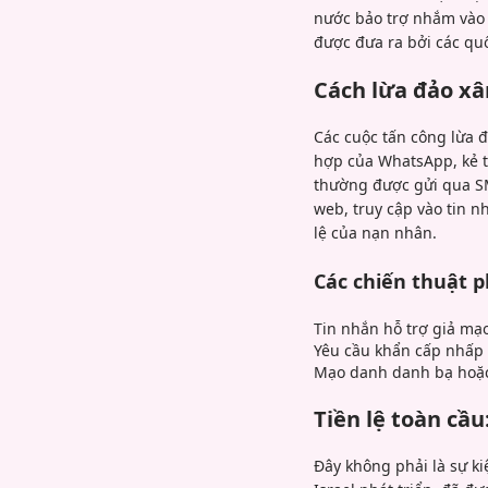
nước bảo trợ nhắm vào 
được đưa ra bởi các qu
Cách lừa đảo x
Các cuộc tấn công lừa đ
hợp của WhatsApp, kẻ 
thường được gửi qua SM
web, truy cập vào tin 
lệ của nạn nhân.
Các chiến thuật 
Tin nhắn hỗ trợ giả mạ
Yêu cầu khẩn cấp nhấp v
Mạo danh danh bạ hoặc 
Tiền lệ toàn cầ
Đây không phải là sự k