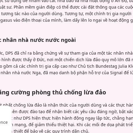
được sử dụng để nhắm vào các nhà báo và nhà hoạt động ở Ấn Độ,
uật sư. Phần mềm gián điệp có thể được cài đặt thông qua các cuộ
 tương tác nào của người dùng. Tương tự, một chính trị gia người
asus vào điện thoại của mình, làm dấy lên lo ngại về hoạt động 
tác nhân nhà nước nước ngoài
c, DPS đã chỉ ra bằng chứng về sự tham gia của một tác nhân nhà
 hình được thấy ở Đức, nơi một chiến dịch lừa đảo quy mô lớn đ
 gồm cả các chính trị gia cấp cao như Chủ tịch Bundestag Julia K
ác nhân nhà nước Nga, đã mạo danh bộ phận hỗ trợ của Signal để l
 Tăng cường phòng thủ chống lừa đảo
t nhất chống lừa đảo là nhận thức của người dùng và các thực h
viên nên được đào tạo để nhận biết các yêu cầu đáng ngờ, bật xác 
 tổ chức như DPS hiện thực hiện hành động ngay lập tức, chẳng hạ
ence
 ninh mạng, để giảm thiểu thiệt hại. Khi các mối đe dọa phát triển
iều cần thiết để bảo vệ các quy trình dân chủ.