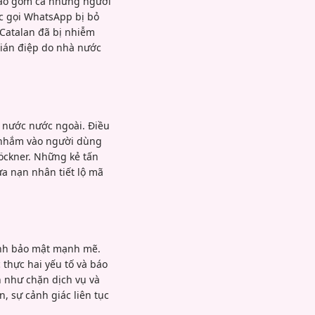
 bao gồm cả những người
c gọi WhatsApp bị bỏ
 Catalan đã bị nhiễm
gián điệp do nhà nước
 nước nước ngoài. Điều
ã nhắm vào người dùng
löckner. Những kẻ tấn
ừa nạn nhân tiết lộ mã
ành bảo mật mạnh mẽ.
thực hai yếu tố và báo
n như chặn dịch vụ và
, sự cảnh giác liên tục