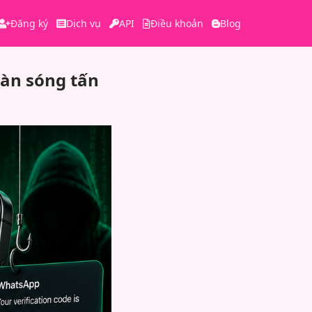
Đăng ký
Dịch vụ
API
Điều khoản
Blog
 làn sóng tấn