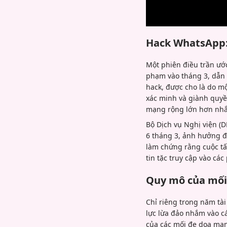
Hack WhatsApp: 
Một phiên điều trần ước
phạm vào tháng 3, dẫn đ
hack, được cho là do m
xác minh và giành quyề
mạng rộng lớn hơn nhắm
Bộ Dịch vụ Nghị viện (
6 tháng 3, ảnh hưởng đế
làm chứng rằng cuộc tấ
tin tặc truy cập vào c
Quy mô của mối 
Chỉ riêng trong năm tà
lực lừa đảo nhắm vào c
của các mối đe dọa mạn