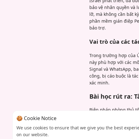
Israel phát triển, đã 
bảo vệ nhân quyền và l
lỡ, mà không cần bất kỳ
phần mềm gián điệp Peg
bảo trợ.
Vai trò của các 
Trong trường hợp của Ú
này phù hợp với các mô
Signal và WhatsApp, bao
công, bị cáo buộc là t
xác minh.
Bài học rút ra:
Biện pháp phòng thủ tố
Các quan chức và nhân 
🍪 Cookie Notice
cáo sự cố kịp thời. Các
We use cookies to ensure that we give you the best experi
huy động các cơ quan an
on our website.
và hợp tác quốc tế là đ