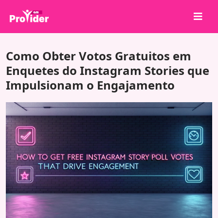
Compartilhe para Ganhar!
Como Obter Votos Gratuitos em
Sobre nós
Enquetes do Instagram Stories que
Impulsionam o Engajamento
Entrar
Cadastrar-se
Serviços
API
Termos
Blog