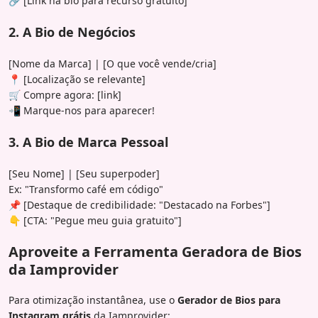
🔗 [Link na bio para recurso gratuito]
2. A Bio de Negócios
[Nome da Marca] | [O que você vende/cria]
📍 [Localização se relevante]
🛒 Compre agora: [link]
📲 Marque-nos para aparecer!
3. A Bio de Marca Pessoal
[Seu Nome] | [Seu superpoder]
Ex: "Transformo café em código"
📌 [Destaque de credibilidade: "Destacado na Forbes"]
👇 [CTA: "Pegue meu guia gratuito"]
Aproveite a Ferramenta Geradora de Bios
da Iamprovider
Para otimização instantânea, use o
Gerador de Bios para
Instagram grátis
da Iamprovider: