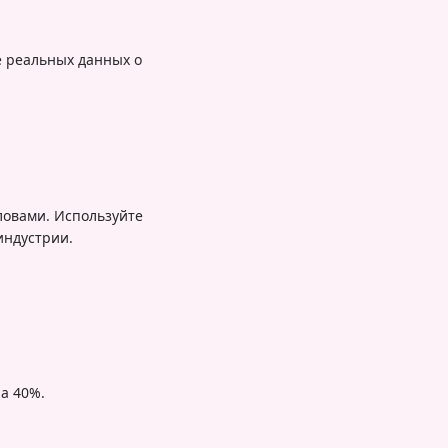
е реальных данных о
ловами. Используйте
индустрии.
а 40%.