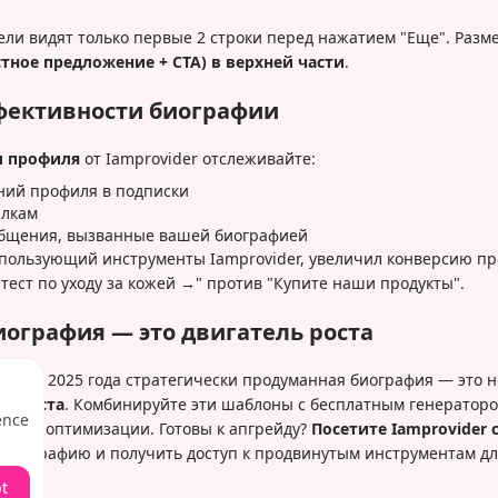
ли видят только первые 2 строки перед нажатием "Еще". Раз
ное предложение + CTA) в верхней части
.
фективности биографии
и профиля
от Iamprovider отслеживайте:
ний профиля в подписки
ылкам
общения, вызванные вашей биографией
пользующий инструменты Iamprovider, увеличил конверсию пр
тест по уходу за кожей →" против "Купите наши продукты".
иография — это двигатель роста
agram 2025 года стратегически продуманная биография — это н
т роста
. Комбинируйте эти шаблоны с бесплатным генераторо
ence
янной оптимизации. Готовы к апгрейду?
Посетите Iamprovider 
биографию и получить доступ к продвинутым инструментам для
t