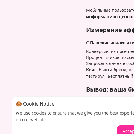
Мобильные пользовате
информацию (ценност
Измерение эф
С
Панелью аналитик
Конверсию из посеще
Процент кликов по сс
Запросы в личные со
Кейс:
Бьюти-бренд, ис
тестируя "Бесплатный 
Вывод: ваша б
В переполненном Inst
🍪 Cookie Notice
доступный инструмен
We use cookies to ensure that we give you the best experi
Iamprovider для посто
on our website.
высококонверсионную 
Accep