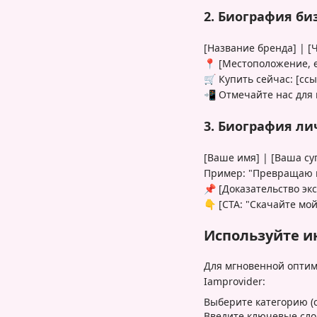
2. Биография би
[Название бренда] | [
📍 [Местоположение, 
🛒 Купить сейчас: [ссы
📲 Отмечайте нас для
3. Биография ли
[Ваше имя] | [Ваша су
Пример: "Превращаю к
📌 [Доказательство эк
👇 [CTA: "Скачайте мо
Используйте и
Для мгновенной опти
Iamprovider:
Выберите категорию (со
Введите ключевые слов