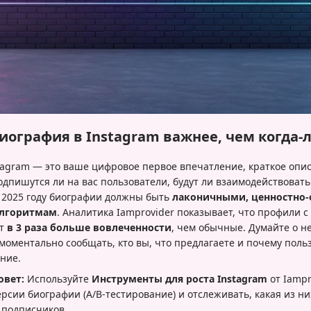
ография в Instagram важнее, чем когда-ли
tagram — это ваше цифровое первое впечатление, краткое опис
одпишутся ли на вас пользователи, будут ли взаимодействовать
 2025 году биографии должны быть
лаконичными, ценностно
алгоритмам
. Аналитика Iamprovider показывает, что профили
ют
в 3 раза больше вовлеченности
, чем обычные. Думайте о не
моментально сообщать, кто вы, что предлагаете и почему поль
ние.
овет:
Используйте
Инструменты для роста Instagram
от Iampr
рсии биографии (A/B-тестирование) и отслеживать, какая из н
 подписчиков.