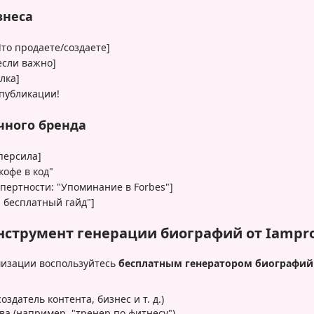
знеса
Что продаете/создаете]
если важно]
лка]
 публикации!
чного бренда
персила]
офе в код"
спертности: "Упоминание в Forbes"]
й бесплатный гайд"]
нструмент генерации биографий от Iampro
мизации воспользуйтесь
бесплатным генератором биографий 
здатель контента, бизнес и т. д.)
а (например, "тренер по фитнесу")