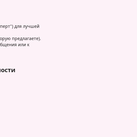
перт") для лучшей
орую предлагаете).
общения или к
ности