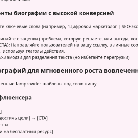
нты биографии с высокой конверсией
е ключевые слова (например, "Цифровой маркетолог | SEO-экс
инайте с зацепки (проблема, которую решаете, или выгода, кот
TA):
Направляйте пользователей на вашу ссылку, в личные со
 используя глаголы действия.
-3 эмодзи для разделения текста (но избегайте перегрузки).
ографий для мгновенного роста вовлечен
ренные Iamprovider шаблоны под свою нишу:
нфлюенсера
]
достичь цели] → [CTA]
ства
и на бесплатный ресурс]