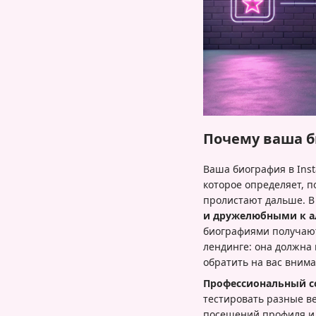
Почему ваша би
Ваша биография в Ins
которое определяет, п
пролистают дальше. В
и дружелюбными к 
биографиями получа
лендинге: она должна 
обратить на вас внима
Профессиональный с
тестировать разные ве
посещений профиля и