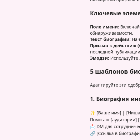
Ключевые элеме
Поле имени:
Включайт
обнаруживаемости.
Текст биографии:
Нач
Призыв к действию (C
последней публикации,
Эмодзи:
Используйте 2
5 шаблонов би
Адаптируйте эти одоб
1. Биография и
✨ [Ваше имя] | [Ниша
Помогаю [аудитории] [
📩 DM для сотрудниче
🔗 [Ссылка в биографи