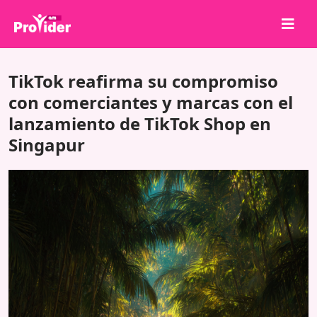
¡Comparte para ganar!
TikTok reafirma su compromiso
Sobre nosotros
con comerciantes y marcas con el
lanzamiento de TikTok Shop en
Iniciar sesión
Singapur
Registrarse
Servicios
API
Términos
Blog