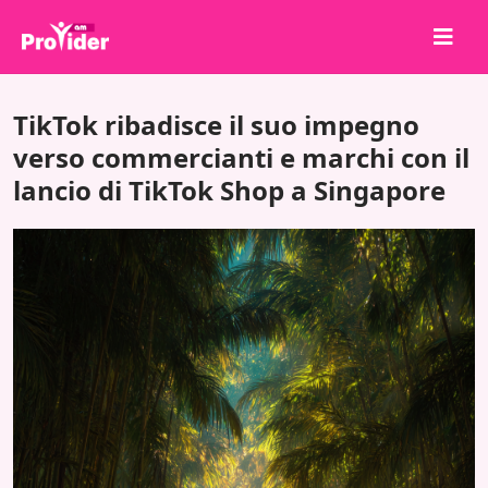
Condividi per vincere!
TikTok ribadisce il suo impegno
Chi siamo
verso commercianti e marchi con il
lancio di TikTok Shop a Singapore
Accedi
Iscriviti
Servizi
API
Termini
Blog