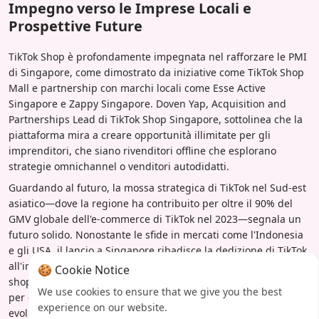
Impegno verso le Imprese Locali e
Prospettive Future
TikTok Shop è profondamente impegnata nel rafforzare le PMI
di Singapore, come dimostrato da iniziative come TikTok Shop
Mall e partnership con marchi locali come Esse Active
Singapore e Zappy Singapore. Doven Yap, Acquisition and
Partnerships Lead di TikTok Shop Singapore, sottolinea che la
piattaforma mira a creare opportunità illimitate per gli
imprenditori, che siano rivenditori offline che esplorano
strategie omnichannel o venditori autodidatti.
Guardando al futuro, la mossa strategica di TikTok nel Sud-est
asiatico—dove la regione ha contribuito per oltre il 90% del
GMV globale dell'e-commerce di TikTok nel 2023—segnala un
futuro solido. Nonostante le sfide in mercati come l'Indonesia
e gli USA, il lancio a Singapore ribadisce la dedizione di TikTok
all'innovazione dell'e-commerce attraverso lo
🍪 Cookie Notice
shoppertainment, promettendo una crescita continua e valore
We use cookies to ensure that we give you the best
per commercianti e marchi nell'economia digitale in
experience on our website.
evoluzione.