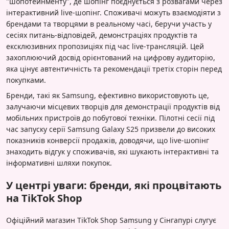
"шопотейнменту", де шопінг поєднується з розвагами через
інтерактивний live-шопінг. Споживачі можуть взаємодіяти з
брендами та творцями в реальному часі, беручи участь у
сесіях питань-відповідей, демонстраціях продуктів та
ексклюзивних пропозиціях під час live-трансляцій. Цей
захоплюючий досвід орієнтований на цифрову аудиторію,
яка цінує автентичність та рекомендації третіх сторін перед
покупками.
Бренди, такі як Samsung, ефективно використовують це,
залучаючи місцевих творців для демонстрації продуктів від
мобільних пристроїв до побутової техніки. Пілотні сесії під
час запуску серії Samsung Galaxy S25 призвели до високих
показників конверсії продажів, доводячи, що live-шопінг
знаходить відгук у споживачів, які шукають інтерактивні та
інформативні шляхи покупок.
У центрі уваги: бренди, які процвітають
на TikTok Shop
Офіційний магазин TikTok Shop Samsung у Сінгапурі слугує