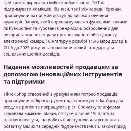
Цей крок підкреслює глибоке зобов'язання TikTok
підтримувати як місцеві бізнеси, так і міжнародні бренди,
пропонуючи їм прямий доступ до високо залученої
аудиторії. Запуск, який впроваджувався з функціями, такими
як live-шопінг та куровані бренд-моли, розроблений для
використання потенціалу прогнозованого обсягу ринку
електронної комерції Сінгапуру у розмірі 11,45 млрд доларів
США до 2025 року, встановлюючи новий стандарт для
соціальних шопінг-досвідів.
Надання можливостей продавцям за
допомогою інноваційних інструментів
та підтримки
TikTok Shop створений з урахуванням потреб продавців,
пропонуючи набір інструментів, які знижують бар'єри для
входу на ринок та покращують ріст. Спочатку платформа
скасувала комісійні збори, стягуючи лише 1% плату за
платіжні послуги, що робить її доступною для успішного
розвитку малих та середніх підприємств (МСП). Такий підхід