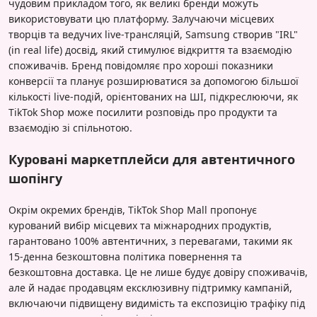
чудовим прикладом того, як великі бренди можуть
використовувати цю платформу. Залучаючи місцевих
творців та ведучих live-трансляцій, Samsung створив "IRL"
(in real life) досвід, який стимулює відкриття та взаємодію
споживачів. Бренд повідомляє про хороші показники
конверсії та планує розширюватися за допомогою більшої
кількості live-подій, орієнтованих на ШІ, підкреслюючи, як
TikTok Shop може посилити розповідь про продукти та
взаємодію зі спільнотою.
Куровані маркетплейси для автентичного
шопінгу
Окрім окремих брендів, TikTok Shop Mall пропонує
курований вибір місцевих та міжнародних продуктів,
гарантовано 100% автентичних, з перевагами, такими як
15-денна безкоштовна політика повернення та
безкоштовна доставка. Це не лише будує довіру споживачів,
але й надає продавцям ексклюзивну підтримку кампаній,
включаючи підвищену видимість та експозицію трафіку під