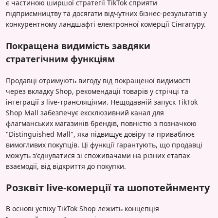
є частиною ширшої стратегії TikTok сприяти
підприємництву та досягати відчутних бізнес-результатів у
конкурентному ландшафті електронної комерції Сінгапуру.
Покращена видимість завдяки
стратегічним функціям
Продавці отримують вигоду від покращеної видимості
через вкладку Shop, рекомендації товарів у стрічці та
інтеграції з live-трансляціями. Нещодавній запуск TikTok
Shop Mall забезпечує ексклюзивний канал для
флагманських магазинів брендів, повністю з позначкою
"Distinguished Mall", яка підвищує довіру та приваблює
вимогливих покупців. Ці функції гарантують, що продавці
можуть з'єднуватися зі споживачами на різних етапах
взаємодії, від відкриття до покупки.
Розквіт live-комерції та шопотейнменту
В основі успіху TikTok Shop лежить концепція