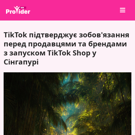
Поділися, щоб виграти!
TikTok підтверджує зобов'язання
Про нас
перед продавцями та брендами
з запуском TikTok Shop у
Увійти
Сінгапурі
Зареєструватися
Послуги
API
Умови
Блог