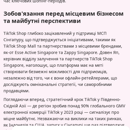
час ключових шопінг-періодів.
Зобов'язання перед місцевим бізнесом
та майбутні перспективи
TikTok Shop глибоко зацікавлений у підтримці МСП
Сінгапуру, що підтверджується ініціативами, такими як
TikTok Shop Mall та партнерствами з місцевими брендами,
як-от Esse Active Singapore та Zappy Singapore. Довен Яп,
керівник відділу залучення та партнерств TikTok Shop
Singapore, наголошує, що платформа має на меті
створювати безмежні можливості для підприємців,
незалежно від того, чи є вони офлайн-ретейлерами, що
досліджують омніканальні стратегії, чи саморобними
продавцями.
Поглядаючи вперед, стратегічний крок TikTok у Південно-
Східній Азії — де регіон зробив понад 90% глобального GMV
електронної комерції TikTok у 2023 році — сигналізує про
міцне майбутнє. Незважаючи на виклики на таких ринках,
як Індонезія та США, запуск у Сінгапурі ще раз підтверджує