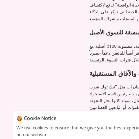
اة الواقعية" تدفع لاكتشاف
الحية التي تركز على الذكاء
نسقة للتسوق الأصيل
بخلاف العلامات التجارية الفردية، يقدم "تيك توك شوب مول" مجموعة مختارة من المنتجات المحلية والدولية، مضمونة 100٪ أصلية مع
ب، بل يوفر أيضاً للبائعين دعماً حصرياً
 والآفاق المستقبلية
بادرات مثل "تيك توك شوب
ن ياب، رئيس قسم الاستحواذ
 سواء كانوا تجار التجزئة
بالنظر إلى المستقبل، تشير الخطوة الاستراتيجية لتيك توك في جنوب شرق آسيا - حيث ساهمت المنطقة بأكثر من 90٪ من إجمالي
🍪 Cookie Notice
202 - إلى مستقبل قوي. على الرغم من التحديات في أسواق مثل
We use cookies to ensure that we give you the best experi
ال التسوق الترفيهي، مما يعد
on our website.