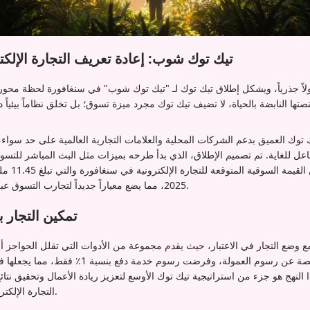
تيك توك شوب: إعادة تعريف التجارة الإلك
لاً جذرياً، ويشكل إطلاق تيك توك لـ "تيك توك شوب" في سنغافورة لحظة محور
ها النابضة بالحياة، لا تضيف تيك توك مجرد ميزة تسوق؛ بل تخلق نظاماً بيئياً د
ك توك العميق بدعم الشركات المحلية والعلامات التجارية العالمية على حد سواء،
ل للغاية. تم تصميم الإطلاق، الذي بدأ طرحه بميزات مثل البث المباشر للتسوق
المنسقة، للا
2025، مما يضع معياراً جديداً لتجارب التسوق عبر وسائل التواصل الاجتماعي.
تمكين التجار 
 وضع التجار في الاعتبار، حيث يقدم مجموعة من الأدوات التي تقلل الحواجز أم
البداية، تخلت المنصة عن رسوم العمولة، وفرضت رس
ا النهج هو جزء من استراتيجية تيك توك الأوسع لتعزيز ريادة الأعمال وتحقيق ن
التجارة الإلكترونية التنافسي في سنغافورة.