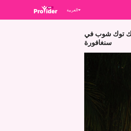
العربية
 تيك توك شوب في
سنغافورة