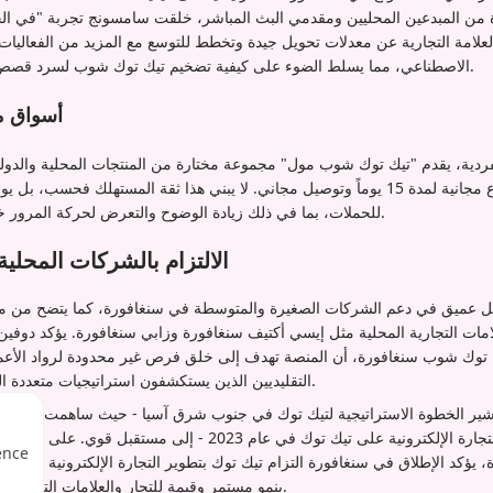
 من المبدعين المحليين ومقدمي البث المباشر، خلقت سامسونج تجربة "في الحي
العلامة التجارية عن معدلات تحويل جيدة وتخطط للتوسع مع المزيد من الفعاليات 
الاصطناعي، مما يسلط الضوء على كيفية تضخيم تيك توك شوب لسرد قصص المنتجات وإشراك المجتمع.
أسواق م
مزايا مثل سياسة إرجاع مجانية لمدة 15 يوماً وتوصيل مجاني. لا يبني هذا ثقة المستهلك فحس
للحملات، بما في ذلك زيادة الوضوح والتعرض لحركة المرور خلال فترات التسوق الرئيسية.
الالتزام بالشركات المحلية
 عميق في دعم الشركات الصغيرة والمتوسطة في سنغافورة، كما يتضح من م
مات التجارية المحلية مثل إيسي أكتيف سنغافورة وزابي سنغافورة. يؤكد دوفي
توك شوب سنغافورة، أن المنصة تهدف إلى خلق فرص غير محدودة لرواد الأعمال،
التقليديين الذين يستكشفون استراتيجيات متعددة القنوات أو البائعين العصاميين.
قيمة السلع المباعة عالمياً للتجارة الإلكترونية على تيك توك في عام 3
ence
دة، يؤكد الإطلاق في سنغافورة التزام تيك توك بتطوير التجارة الإلكترونية من خل
بنمو مستمر وقيمة للتجار والعلامات التجارية في الاقتصاد الرقمي المتطور.