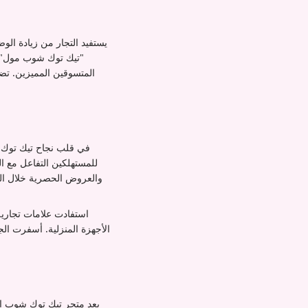
يستفيد التجار من زيادة الو
"تيك توك شوب مول" مؤ
المتسوقين المميزين. تض
في قلب نجاح تيك توك ش
للمستهلكين التفاعل مع ا
والعروض الحصرية خلال البث
استفادت علامات تجارية
يعد متجر تيك توك شوب الر