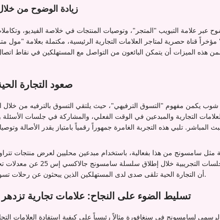
زيادة الوضوح من خلال 
ضوح عبر علامة التبويب "المتجر"، وتوصيات المنتجات في خلاصة الفيديو، وتكاملا
خراً قناة حصرية لمتاجر العلامات التجارية الرئيسية، مكتملة بعلامة "مول مت
من هذه الميزات أن يتمكن البائعون من التواصل مع المستهلكين في نقاط اتصا
صعود التجارة الحي
وب يكمن مفهوم "التسوق الترفيهي"، حيث يلتقي التسوق بالترفيه من خلال التج
لعلامات التجارية والمبدعين في الوقت الفعلي، والمشاركة في جلسات الأسئلة 
 المباشر. تلبي هذه التجربة الغامرة جمهوراً رقمياً بامتياز يقدر الأصالة وتوص
 مثل سامسونج من هذا بفعالية، باستخدام مبدعين محليين لعرض منتجات تتراوح
الأجهزة المنزلية. أسفرت الجلسات التجريبي
أن التجارة الحية تلقى صدى لدى المستهلكين الذين يبحثون عن رحلات تسوق تفاعلية وغنية بالمعلومات.
تسليط الضوء على النجاح: علامات تجارية تزده
سمي لسامسونج في سنغافورة مثالاً رئيسياً على كيفية استفادة العلامات التجا