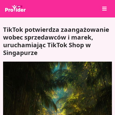
Udostępnij, aby wygrać!
TikTok potwierdza zaangażowanie
O nas
wobec sprzedawców i marek,
uruchamiając TikTok Shop w
Zaloguj się
Singapurze
Zarejestruj się
Usługi
API
Warunki
Blog