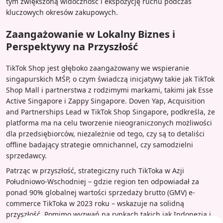
tym zwiększoną widoczność i ekspozycję ruchu podczas
kluczowych okresów zakupowych.
Zaangażowanie w Lokalny Biznes i
Perspektywy na Przyszłość
TikTok Shop jest głęboko zaangażowany we wspieranie
singapurskich MŚP, o czym świadczą inicjatywy takie jak TikTok
Shop Mall i partnerstwa z rodzimymi markami, takimi jak Esse
Active Singapore i Zappy Singapore. Doven Yap, Acquisition
and Partnerships Lead w TikTok Shop Singapore, podkreśla, że
platforma ma na celu tworzenie nieograniczonych możliwości
dla przedsiębiorców, niezależnie od tego, czy są to detaliści
offline badający strategie omnichannel, czy samodzielni
sprzedawcy.
Patrząc w przyszłość, strategiczny ruch TikToka w Azji
Południowo-Wschodniej – gdzie region ten odpowiadał za
ponad 90% globalnej wartości sprzedaży brutto (GMV) e-
commerce TikToka w 2023 roku – wskazuje na solidną
przyszłość. Pomimo wyzwań na rynkach takich jak Indonezja i