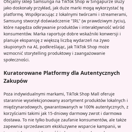
Oficjalny sklep Samsunga na TikTok Shop w Singapurze służy
jako doskonały przykład, jak duże marki mogą wykorzystać tę
platformę. Współpracując z lokalnymi twórcami i streamerami,
Samsung stworzył doświadczenie "IRL" (w prawdziwym życiu),
które napędza odkrywanie produktów i interaktywność wśród
konsumentów. Marka raportuje dobre wskaźniki konwersji i
planuje ekspansję z większą liczbą wydarzeń na żywo
skupionych na AI, podkreślając, jak TikTok Shop może
wzmocnić storytelling produktowy i zaangażowanie
społeczności.
Kuratorowane Platformy dla Autentycznych
Zakupów
Poza indywidualnymi markami, TikTok Shop Mall oferuje
starannie wyselekcjonowany asortyment produktów lokalnych i
międzynarodowych, gwarantowanych w 100% autentycznych, z
korzyściami takimi jak 15-dniowy darmowy zwrot i darmowa
dostawa. To nie tylko buduje zaufanie konsumentów, ale także
zapewnia sprzedawcom ekskluzywne wsparcie kampanii, w