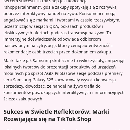
Sercem sukcesu TikTok Shop jest koncepcja
"shoppertainment", gdzie zakupy spotykają się z rozrywką
poprzez interaktywny handel na żywo. Konsumenci mogą
angażować się z markami i twórcami w czasie rzeczywistym,
uczestnicząc w sesjach Q&A, pokazach produktów i
ekskluzywnych ofertach podczas transmisji na żywo. To
immersyjne doświadczenie odpowiada odbiorcom
nastawionym na cyfryzację, którzy cenią autentyczność i
rekomendacje osób trzecich przed dokonaniem zakupu.
Marki takie jak Samsung skutecznie to wykorzystały, angażując
lokalnych twórców do prezentacji produktów od urządzeń
mobilnych po sprzęt AGD. Pilotażowe sesje podczas premiery
serii Samsung Galaxy S25 zaowocowały wysoką konwersją
sprzedaży, dowodząc, że handel na żywo trafia do
konsumentów poszukujących interaktywnych i informacyjnych
ścieżek zakupowych.
Sukces w Świetle Reflektorów: Marki
Rozwijające się na TikTok Shop