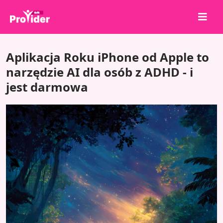
Udostępnij, aby wygrać!
Aplikacja Roku iPhone od Apple to
O nas
narzędzie AI dla osób z ADHD - i
jest darmowa
Zaloguj się
Zarejestruj się
Usługi
API
Warunki
Blog