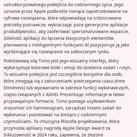
ustrukturyzowanego podejścia do codziennego życia. Jego
uznanie przez Apple podkreśla rosnące zapotrzebowanie na
cyfrowe rozwiązania, które odpowiadają na zróżnicowane
potrzeby poznawcze, wykraczając poza generyczne aplikacje
produktywności, aby zaoferować spersonalizowane wsparcie.
Zdolność aplikacji do łączenia klasycznych elementów
planowania z inteligentnymi funkcjami AI pozycjonuje ją jako
wyróżniające się rozwiązanie na zatłoczonym rynku.
Podstawową siłą Tiimo jest jego wizualny interfejs, który
wykorzystuje kolorowe bloki i emoji do dzielenia zadań i rutyn.
To wizualne podejście jest szczególnie korzystne dla osób,
które zmagają się z zaburzeniami postrzegania czasu (time
blindness) lub wyzwaniami w zakresie funkcji wykonawczych,
często związanych z ADHD. Prezentując informacje w łatwo
przyswajalnym formacie, Tiimo pomaga użytkownikom
zrozumieć ich harmonogram, zarządzać listami zadań do
wykonania i pozostawać na bieżąco z codziennymi
czynnościami. Ta intuicyjna filozofia projektowania, która
przyniosła aplikacji nagrodę Apple Design Award za
Inkluzywność w 2024 roku, zapewnia, że złożone