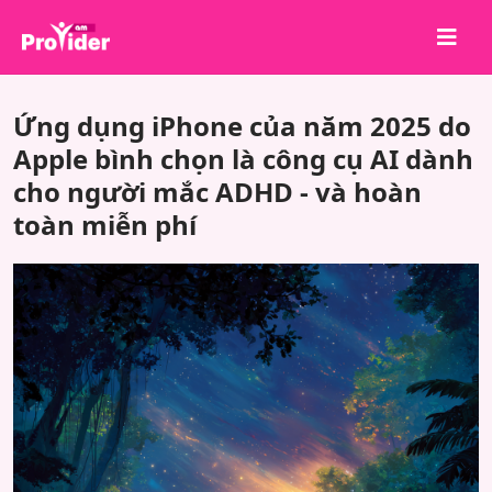
Chia sẻ để chiến thắng!
Ứng dụng iPhone của năm 2025 do
Về chúng tôi
Apple bình chọn là công cụ AI dành
cho người mắc ADHD - và hoàn
Đăng nhập
toàn miễn phí
Đăng ký
Dịch vụ
API
Điều khoản
Blog