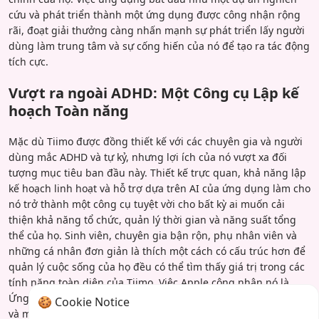
cứu và phát triển thành một ứng dụng được công nhận rộng
rãi, đoạt giải thưởng càng nhấn mạnh sự phát triển lấy người
dùng làm trung tâm và sự cống hiến của nó để tạo ra tác động
tích cực.
Vượt ra ngoài ADHD: Một Công cụ Lập kế
hoạch Toàn năng
Mặc dù Tiimo được đồng thiết kế với các chuyên gia và người
dùng mắc ADHD và tự kỷ, nhưng lợi ích của nó vượt xa đối
tượng mục tiêu ban đầu này. Thiết kế trực quan, khả năng lập
kế hoạch linh hoạt và hỗ trợ dựa trên AI của ứng dụng làm cho
nó trở thành một công cụ tuyệt vời cho bất kỳ ai muốn cải
thiện khả năng tổ chức, quản lý thời gian và năng suất tổng
thể của họ. Sinh viên, chuyên gia bận rộn, phụ nhân viên và
những cá nhân đơn giản là thích một cách có cấu trúc hơn để
quản lý cuộc sống của họ đều có thể tìm thấy giá trị trong các
tính năng toàn diện của Tiimo. Việc Apple công nhận nó là
Ứng dụng iPhone của năm cho thấy sức hấp dẫn rộng lớn hơn
🍪 Cookie Notice
và minh chứng cho cách tiếp cận sáng tạo của nó đối với tổ