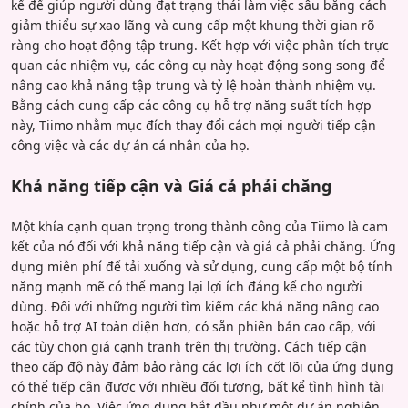
kế để giúp người dùng đạt trạng thái làm việc sâu bằng cách
giảm thiểu sự xao lãng và cung cấp một khung thời gian rõ
ràng cho hoạt động tập trung. Kết hợp với việc phân tích trực
quan các nhiệm vụ, các công cụ này hoạt động song song để
nâng cao khả năng tập trung và tỷ lệ hoàn thành nhiệm vụ.
Bằng cách cung cấp các công cụ hỗ trợ năng suất tích hợp
này, Tiimo nhằm mục đích thay đổi cách mọi người tiếp cận
công việc và các dự án cá nhân của họ.
Khả năng tiếp cận và Giá cả phải chăng
Một khía cạnh quan trọng trong thành công của Tiimo là cam
kết của nó đối với khả năng tiếp cận và giá cả phải chăng. Ứng
dụng miễn phí để tải xuống và sử dụng, cung cấp một bộ tính
năng mạnh mẽ có thể mang lại lợi ích đáng kể cho người
dùng. Đối với những người tìm kiếm các khả năng nâng cao
hoặc hỗ trợ AI toàn diện hơn, có sẵn phiên bản cao cấp, với
các tùy chọn giá cạnh tranh trên thị trường. Cách tiếp cận
theo cấp độ này đảm bảo rằng các lợi ích cốt lõi của ứng dụng
có thể tiếp cận được với nhiều đối tượng, bất kể tình hình tài
chính của họ. Việc ứng dụng bắt đầu như một dự án nghiên