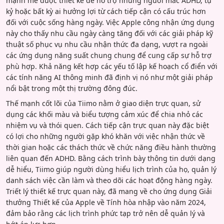
mạnh mẽ được thiết kế để hỗ trợ những người mắc ADHD, tự
kỷ hoặc bất kỳ ai hưởng lợi từ cách tiếp cận có cấu trúc hơn
đối với cuộc sống hàng ngày. Việc Apple công nhận ứng dụng
này cho thấy nhu cầu ngày càng tăng đối với các giải pháp kỹ
thuật số phục vụ nhu cầu nhận thức đa dạng, vượt ra ngoài
các ứng dụng năng suất chung chung để cung cấp sự hỗ trợ
phù hợp. Khả năng kết hợp các yếu tố lập kế hoạch cổ điển với
các tính năng AI thông minh đã định vị nó như một giải pháp
nổi bật trong một thị trường đông đúc.
Thế mạnh cốt lõi của Tiimo nằm ở giao diện trực quan, sử
dụng các khối màu và biểu tượng cảm xúc để chia nhỏ các
nhiệm vụ và thói quen. Cách tiếp cận trực quan này đặc biệt
có lợi cho những người gặp khó khăn với việc nhận thức về
thời gian hoặc các thách thức về chức năng điều hành thường
liên quan đến ADHD. Bằng cách trình bày thông tin dưới dạng
dễ hiểu, Tiimo giúp người dùng hiểu lịch trình của họ, quản lý
danh sách việc cần làm và theo dõi các hoạt động hàng ngày.
Triết lý thiết kế trực quan này, đã mang về cho ứng dụng Giải
thưởng Thiết kế của Apple về Tính hòa nhập vào năm 2024,
đảm bảo rằng các lịch trình phức tạp trở nên dễ quản lý và