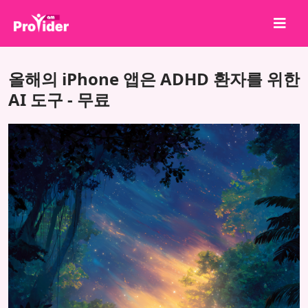
공유하고 당첨되세요!
올해의 iPhone 앱은 ADHD 환자를 위한
회사 소개
AI 도구 - 무료
로그인
회원가입
서비스
API
이용약관
블로그