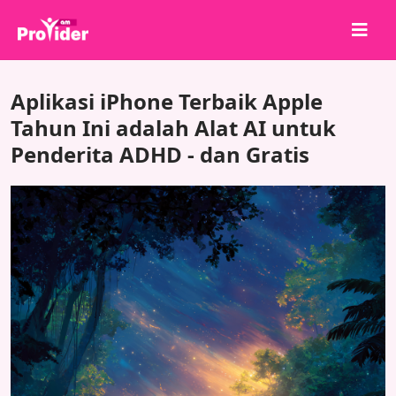
Bagikan untuk Menang!
Aplikasi iPhone Terbaik Apple
Tentang kami
Tahun Ini adalah Alat AI untuk
Penderita ADHD - dan Gratis
Masuk
Daftar
Layanan
API
Ketentuan
Blog