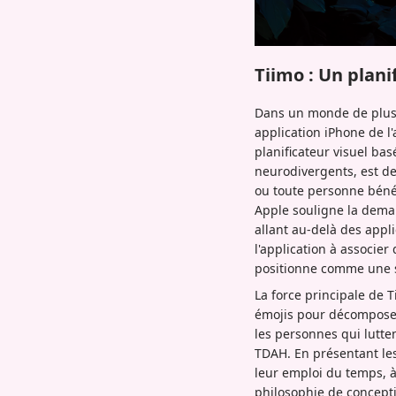
Tiimo : Un plani
Dans un monde de plus e
application iPhone de l
planificateur visuel ba
neurodivergents, est de
ou toute personne bénéf
Apple souligne la deman
allant au-delà des appl
l'application à associer
positionne comme une s
La force principale de T
émojis pour décomposer 
les personnes qui lutten
TDAH. En présentant les
leur emploi du temps, à 
philosophie de conceptio