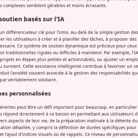
es complexes semblent gérables et moins écrasants.
 soutien basés sur l'IA
t un différenciateur clé pour Tiimo. Au-delà de la simple gestion des
der les utilisateurs à créer et à planifier des tâches, à proposer de
cessaire. Ce système de soutien dynamique est précieux pour ceux 
n traditionnelles rigides ou difficiles à maintenir. Par exemple, l'I
ojets en étapes plus petites et actionnables, ou ajuster un empl
survient. Cette assistance intelligente contribue à favoriser un s
duit l'anxiété souvent associée à la gestion des responsabilités qu
e véritablement solidaire.
nes personnalisées
hérentes peut être un défi important pour beaucoup, en particulie
o répond directement à ce besoin en permettant aux utilisateurs d
rs aspects de leur vie, de la préparation matinale à la détente du s
ion détaillée, y compris la définition de durées spécifiques pour l
et l'ajout d'indices visuels ou de rappels. Ce niveau de personnali