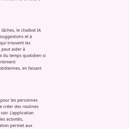
 tâches, le chatbot IA
s suggestions et à
qui trouvent les
A peut aider à
oi du temps quotidien si
entiment
otidiennes, en faisant
r pour les personnes
e créer des routines
oir. L'application
es activités,
sation permet aux