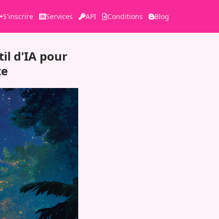
S'inscrire
Services
API
Conditions
Blog
il d'IA pour
te