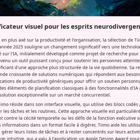
ficateur visuel pour les esprits neurodiverge
n plus axé sur la productivité et l'organisation, la sélection de 
'année 2025 souligne un changement significatif vers une technolog
sé sur l'IA, initialement développé comme projet de recherche pour
venu un outil puissant conçu pour soutenir les personnes atteint
iciant d'une approche plus structurée de la vie quotidienne. Sa 
de croissante de solutions numériques qui répondent aux besoins c
ications de productivité génériques pour offrir un soutien personna
 des éléments de planification classiques à des fonctionnalités d'IA 
olution exceptionnelle sur un marché concurrentiel.
iimo réside dans son interface visuelle, qui utilise des blocs codés
les tâches et les routines. Cette approche visuelle est particuli
t contre la cécité temporelle ou les défis de la fonction exécutive 
 informations dans un format facile à digérer, Tiimo aide les util
gérer leurs listes de tâches et à rester concentrés sur leurs activi
n intuitive, qui a valu à l'application un Apple Design Award pour 