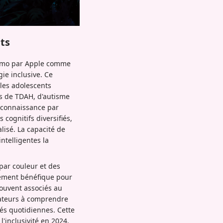
nts
Tiimo par Apple comme
ie inclusive. Ce
 les adolescents
es de TDAH, d'autisme
reconnaissance par
ognitifs diversifiés,
lisé. La capacité de
intelligentes la
 par couleur et des
èrement bénéfique pour
souvent associés au
isateurs à comprendre
tés quotidiennes. Cette
l'inclusivité en 2024,