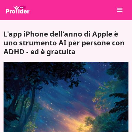
Condividi per vincere!
L'app iPhone dell'anno di Apple è
Chi siamo
uno strumento AI per persone con
ADHD - ed è gratuita
Accedi
Iscriviti
Servizi
API
Termini
Blog