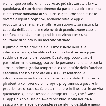
o chiunque benefici di un approccio più strutturato alla vita
quotidiana. Il suo riconoscimento da parte di Apple sottolinea
la crescente domanda di soluzioni digitali che soddisfino le
diverse esigenze cognitive, andando oltre le app di
produttività generiche per offrire un supporto su misura. La
capacità dell'app di unire elementi di pianificazione classici
con funzionalità AI intelligenti la posiziona come una
soluzione di spicco in un mercato affollato.
Il punto di forza principale di Tiimo risiede nella sua
interfaccia visiva, che utilizza blocchi colorati ed emoji per
suddividere compiti e routine. Questo approccio visivo è
particolarmente vantaggioso per le persone che lottano con la
'time blindness' (cecità temporale) o con le sfide della funzione
esecutiva spesso associate all'ADHD. Presentando le
informazioni in un formato facilmente digeribile, Tiimo aiuta
gli utenti a comprendere il proprio programma, a gestire le
proprie liste di cose da fare e a rimanere in linea con le attività
quotidiane. Questa filosofia di design intuitivo, che è valsa
all'app un Apple Design Award per l'Inclusività nel 2024,
assicura che le agende complesse sembrino gestibili e meno