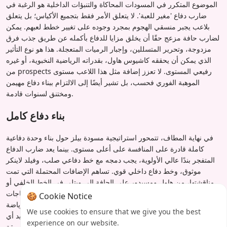
الموضوع المتكرر في المسودات المحاكاة والتنبؤات الداخلية هو الرغبة في
ضارب دفاع 'مغير للعبة'. لا يتعلق الأمر فقط بتجميع الأكياس؛ بل يتعلق
بلاعب يجبر منسقي الهجوم بمجرد وجوده على تغيير خطط لعبهم. يمكن
لضارب حافة مزعج حقًا أن يخلق مزايا للدفاع بأكمله عن طريق جذب فرق
مزدوجة، وتحرير المتسللين، وإجبار الرميات المتعجلة. هذا هو نوع التأثير
الذي يمكن أن يحققه كاشيوس هاول، بقدراته الرياضية النخبوية، أو غيره
من prospects رفيعي المستوى. لا تعزز إضافة مثل هذا اللاعب مستوى
الموهبة الفوري فحسب، بل تشير أيضًا إلى الالتزام ببناء دفاع مهيمن
ومختنق لسنوات قادمة.
بناء دفاع كامل
في نهاية المطاف، تتمحور استراتيجية مسودة بيلز حول بناء وحدة دفاعية
كاملة قادرة على المنافسة على أعلى مستوى. بينما يعد ضارب الدفاع
المتفجر بندًا عالي الأولوية، يجب دمجه مع خط دفاعي صلب، وفيلد لاينكر
موثوق، وخط دفاع داخلي قوي. تساهم الإضافات المحتملة التي تمت
مناقشتها، من هاول ومسيدور على الحافة إلى ويتلي في الخط الخلفي أو
دانيالز في خط الوسط، في هذا الهدف الأكبر. من خلال معالجة الاحتياجات
🍪 Cookie Notice
بشكل استراتيجي مع لاعبين يمتلكون المزيج الصحيح من الموهبة والرياضة
We use cookies to ensure that we give you the best
والإمكانيات، يهدف بيلز إلى إنشاء دفاع متماسك ومهيمن يمكنه تحييد أي
experience on our website.
خصم وتحقيق جولة إقصائية عميقة.