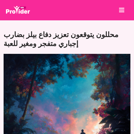
شارك لتربح!
محللون يتوقعون تعزيز دفاع بيلز بضارب
من نحن
إجباري متفجر ومغير للعبة
تسجيل الدخول
إنشاء حساب
الخدمات
API
الشروط
مدونة