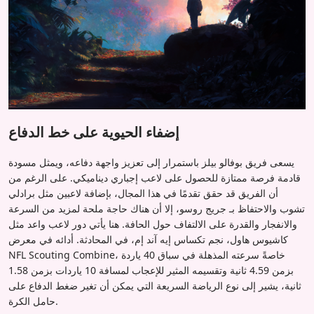
إضفاء الحيوية على خط الدفاع
يسعى فريق بوفالو بيلز باستمرار إلى تعزيز واجهة دفاعه، ويمثل مسودة
قادمة فرصة ممتازة للحصول على لاعب إجباري ديناميكي. على الرغم من
أن الفريق قد حقق تقدمًا في هذا المجال، بإضافة لاعبين مثل برادلي
تشوب والاحتفاظ بـ جريج روسو، إلا أن هناك حاجة ملحة لمزيد من السرعة
والانفجار والقدرة على الالتفاف حول الحافة. هنا يأتي دور لاعب واعد مثل
كاشيوس هاول، نجم تكساس إيه آند إم، في المحادثة. أدائه في معرض
NFL Scouting Combine، خاصةً سرعته المذهلة في سباق 40 ياردة
بزمن 4.59 ثانية وتقسيمه المثير للإعجاب لمسافة 10 ياردات بزمن 1.58
ثانية، يشير إلى نوع الرياضة السريعة التي يمكن أن تغير ضغط الدفاع على
حامل الكرة.