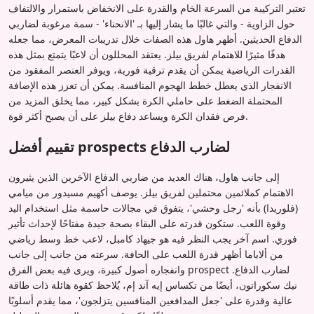
تعتبر التركيبة من السرعة الخام والقدرة على الانخفاض باستمرار والالتفاف
حول الزاوية - والتي غالبًا ما يشار إليها بـ 'الانحناء' - سمة مرغوبة لضاربي
الدفاع الحديثين. أظهر هاول هذه الصفات خلال تدريبات المعرض، مما جعله
هدفًا مثيرًا للاهتمام لفريق بيلز. يعتقد المحللون أن لاعبًا يتمتع بمثل هذه
القدرات الرياضية يمكن أن يقدم ترقية فورية، ويوفر العنصر المفقود من
الانفجار الذي يعطل خطط الهجوم المنافسة. يمكن أن تعزز هذه الإضافة
المحتملة الضغط على حاملي الكرة بشكل كبير، مما يخلق المزيد من
فرص فقدان الكرة ويساعد دفاع بيلز على أن يصبح أكثر قوة.
تقييم أفضل prospects لضارب الدفاع
إلى جانب هاول، هناك العديد من ضاربي الدفاع الآخرين الذين يثيرون
الاهتمام كملائمين محتملين لفريق بيلز. يوصف أكهيم مسيدور من ميامي
(فلوريدا) بأنه 'رجل وحشي'، يتفوق في مجالات حاسمة مثل استخدام اليد
وقوة اللعب. ستكون قدرته على البقاء بصحة جيدة مفتاحًا لإحداث تأثير
فوري. اسم آخر يجب النظر فيه هو جيهاد كامبل، لاعب خط وسط رياضي
من ألاباما أظهر قدرة اللعب على الحافة. سرعته من جانب إلى جانب
وانفجاره أصول كبيرة، ويرى فيه بعض الفرق prospect لضارب الدفاع.
نيك سكوراتون، أيضًا من تكساس إيه آند إم، يُلاحظ كقوة هائلة ذات طاقة
عالية وقدرة على 'جعل المدافعين المنافسين يتزلجون'، مما يقدم أسلوبًا