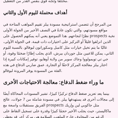
مختلفًا ولكنه قوي بنفس القدر من التعطيل.
أهداف محتملة لليوم الأول والثاني
من المرجح أن تتضمن استراتيجية مسودة بيلز تقييم المواهب المتاحة في
مواقع مسودتهم، والتي تكون عادةً في النصف الأخير من الجولة الأولى
نظرًا لنجاحهم. هذا التموضع يعني أنه يمكنهم الحصول على prospects نخبة
الذين انزلقوا قليلاً أو التركيز على اختيارات ذات قيمة. في الجولة الأولى،
غالبًا ما يتم تخيل خيارات مثل كامبل وسكوراتون لبوفالو. بالنسبة لليوم
الثاني، يمكن للاعبين مثل جوردان بيرش، الذي يجلب إطارًا ضخمًا وقوة، أو
جي تي تويمولووا وجاك سوير من ولاية أوهايو، توفير إمكانات كبيرة إذا
اختار بيلز معالجة المركز لاحقًا أو التجارة. عمق ضاربي الدفاع في هذه
الفئة من المسودة يوفر المرونة لبوفالو.
ما وراء ضغط الدفاع: معالجة الاحتياجات الأخرى
بينما يعد تعزيز ضغط الدفاع تركيزًا كبيرًا، تشير المسودات المحاكاة أيضًا
إلى مجالات أخرى قد يستهدفها بيلز. في مسودة شاملة من 7 جولات، عالج
الفريق مستقبلات واسعة مع prospects مثل جاكوبي لين وإريك
ماكاليستر، حيث يجلب الأخير حجمًا كبيرًا وقدرة على تسجيل النقاط على
الرغم من المخاوف خارج الملعب. السلامة هي مركز آخر قد يحظى