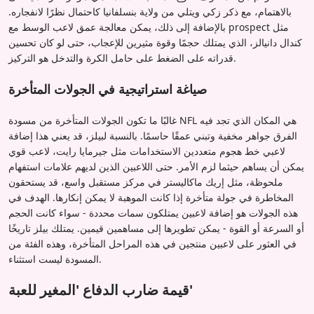
بالاهتمام، مع ذكر زكي ويتلي من ولاية بنسلفانيا كاحتمال نظرًا لانفجاره.
بالإضافة إلى ذلك، يمكن معالجة عمق لاعب الوسط مع prospect مثل
كندال دانيالز، الذي يمتلك حجمًا وقوة مثيرين للإعجاب، حتى لو كان تحسين
قدراته على الضغط على حامل الكرة والتدخل هو التركيز.
صياغة استراتيجية في الجولات المتأخرة
غالبًا ما تكون الجولات المتأخرة من مسودة NFL هي المكان الذي تجد فيه
الفرق جواهر مخفية وتبني عمقًا حاسمًا. بالنسبة لبيلز، قد يعني هذا إضافة
لاعبي خط هجوم متعددين الاستخدامات مثل جيرمايا رايت، لاعب قوي
يمكن أن يساهم حيثما لزم الأمر. حتى اللاعبين الذين لديهم علامات استفهام
ملحوظة، مثل إريك ماكاليستر في مركز مستقبل واسع، قد يستحقون
المخاطرة في جولة متأخرة إذا كانت الموهبة لا يمكن إنكارها. الهدف في
هذه الجولات هو إضافة لاعبين يمتلكون سمات محددة - سواء كانت الحجم
أو السرعة أو القوة - يمكن تطويرها إلى مساهمين قيمين. يمتلك بيلز تاريخًا
في العثور على لاعبين منتجين في هذه المراحل المتأخرة، وهذه الفئة من
المسودة ليست استثناء.
قيمة ضارب الدفاع 'المغير للعبة'