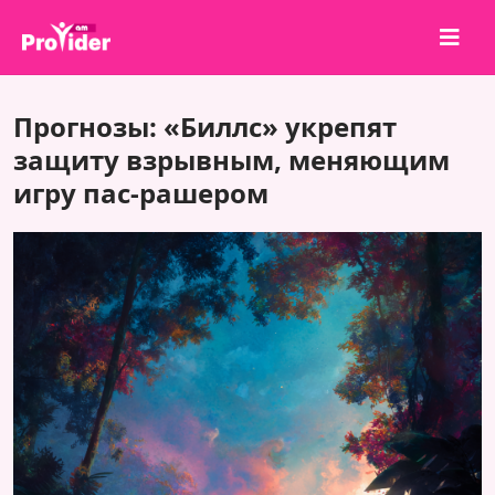
Поделись и выиграй!
Прогнозы: «Биллс» укрепят
О нас
защиту взрывным, меняющим
игру паc-рашером
Войти
Регистрация
Услуги
API
Условия
Блог