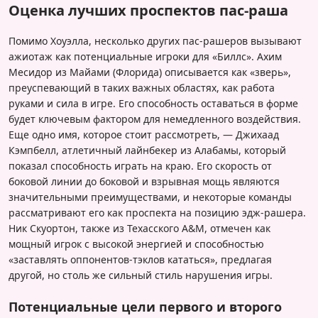
Оценка лучших проспектов паc-раша
Помимо Хоуэлла, несколько других паc-рашеров вызывают
ажиотаж как потенциальные игроки для «Биллс». Ахим
Месидор из Майами (Флорида) описывается как «зверь»,
преуспевающий в таких важных областях, как работа
руками и сила в игре. Его способность оставаться в форме
будет ключевым фактором для немедленного воздействия.
Еще одно имя, которое стоит рассмотреть, — Джихаад
Кэмпбелл, атлетичный лайнбекер из Алабамы, который
показал способность играть на краю. Его скорость от
боковой линии до боковой и взрывная мощь являются
значительными преимуществами, и некоторые команды
рассматривают его как проспекта на позицию эдж-рашера.
Ник Скуортон, также из Техасского А&М, отмечен как
мощный игрок с высокой энергией и способностью
«заставлять оппонентов-тэклов кататься», предлагая
другой, но столь же сильный стиль нарушения игры.
Потенциальные цели первого и второго