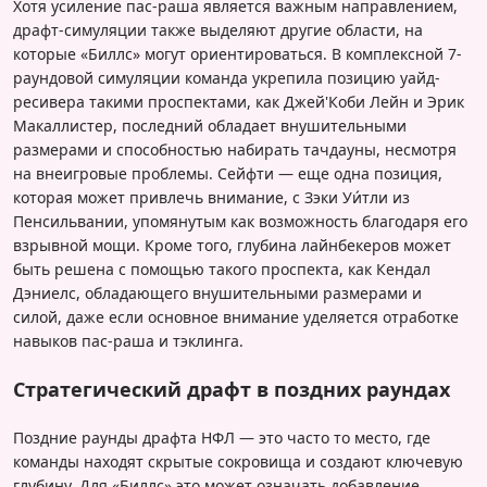
Хотя усиление паc-раша является важным направлением,
драфт-симуляции также выделяют другие области, на
которые «Биллс» могут ориентироваться. В комплексной 7-
раундовой симуляции команда укрепила позицию уайд-
ресивера такими проспектами, как Джей'Коби Лейн и Эрик
Макаллистер, последний обладает внушительными
размерами и способностью набирать тачдауны, несмотря
на внеигровые проблемы. Сейфти — еще одна позиция,
которая может привлечь внимание, с Зэки Уи́тли из
Пенсильвании, упомянутым как возможность благодаря его
взрывной мощи. Кроме того, глубина лайнбекеров может
быть решена с помощью такого проспекта, как Кендал
Дэниелс, обладающего внушительными размерами и
силой, даже если основное внимание уделяется отработке
навыков паc-раша и тэклинга.
Стратегический драфт в поздних раундах
Поздние раунды драфта НФЛ — это часто то место, где
команды находят скрытые сокровища и создают ключевую
глубину. Для «Биллс» это может означать добавление