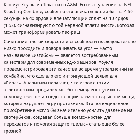
Кэшиус Хоуэлл из Техасского А&М. Его выступление на NFL
Scouting Combine, особенно его впечатляющий бег на 4,59
секунды на 40 ярдов и впечатляющий сплит на 10 ярдов
(1,58), сигнализируют о той нервной атлетичности, которая
может трансформировать паc-раш.
Сочетание чистой скорости и способности последовательно
низко проходить и поворачивать за угол — часто
называемое «изгибом» — является востребованным
качеством для современных эдж-рашеров. Хоуэлл
продемонстрировал эти качества во время упражнений на
комбайне, что сделало его интригующей целью для
«Биллс». Аналитики полагают, что игрок с таким
атлетическим профилем мог бы немедленно усилить
команду, обеспечив недостающий элемент взрывной мощи,
который нарушает игру противника. Это потенциальное
приобретение могло бы значительно усилить давление на
квотербеков, создавая больше возможностей для
перехватов и помогая защите «Биллс» стать еще более
грозной.