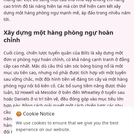
cao trình độ tài năng hiện tại mà còn thể hiện cam kết xây
dựng một hàng phòng ngự mạnh mẽ, áp đảo trong nhiều năm
tới.
Xây dựng một hàng phòng ngự hoàn
chỉnh
Cuối cùng, chiến lược tuyển quân của Bills là xây dựng một
đơn vị phòng ngự hoàn chỉnh, có khả năng cạnh tranh ở đẳng
cấp cao nhất. Mặc dù cầu thủ săn sóc bóng bùng nổ là một
mục ưu tiên cao, nhưng nó phải được tích hợp với một tuyến
sau vững chắc, một đội hình tiền vệ đáng tin cậy và một hàng
phòng ngự nội bộ kiên cố. Các bổ sung tiềm năng được thảo
luận, từ Howell và Mesidor ở biên đến Wheatley ở tuyến sau
hoặc Daniels ở vị trí tiền vệ, đều đóng góp vào mục tiêu lớn
hơn này. Bằng cách giải quyết một cách chiến lược các nhu
cầu với những cầu thủ sở hữu sự kết hợp phù hợp giữa tài
🍪 Cookie Notice
năng, thể chất và tiềm năng, Bills đặt mục tiêu tạo ra một
We use cookies to ensure that we give you the best
hàng phòng ngự gắn kết và mạnh mẽ, có thể vô hiệu hóa mọi
experience on our website.
đối thủ và tiến sâu vào vòng playoff.