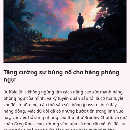
Tăng cường sự bùng nổ cho hàng phòng
ngự
Buffalo Bills không ngừng tìm cách nâng cao sức mạnh hàng
phòng ngự của mình, và kỳ tuyển quân sắp tới là cơ hội tuyệt
vời để sở hữu một cầu thủ săn sóc bóng (pass rusher) đầy
năng động. Mặc dù đội đã có những bước tiến trong lĩnh vực
này, với việc bổ sung những cầu thủ như Bradley Chubb và giữ
chân Greg Rousseau, nhưng vẫn luôn có nhu cầu về tốc độ, sự