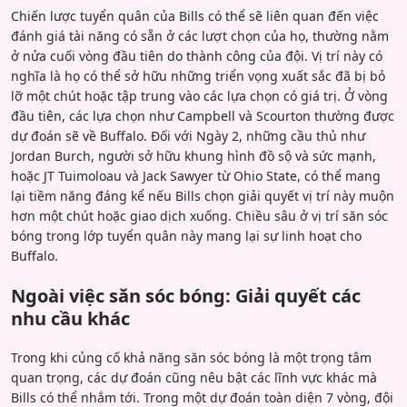
Chiến lược tuyển quân của Bills có thể sẽ liên quan đến việc
đánh giá tài năng có sẵn ở các lượt chọn của họ, thường nằm
ở nửa cuối vòng đầu tiên do thành công của đội. Vị trí này có
nghĩa là họ có thể sở hữu những triển vọng xuất sắc đã bị bỏ
lỡ một chút hoặc tập trung vào các lựa chọn có giá trị. Ở vòng
đầu tiên, các lựa chọn như Campbell và Scourton thường được
dự đoán sẽ về Buffalo. Đối với Ngày 2, những cầu thủ như
Jordan Burch, người sở hữu khung hình đồ sộ và sức mạnh,
hoặc JT Tuimoloau và Jack Sawyer từ Ohio State, có thể mang
lại tiềm năng đáng kể nếu Bills chọn giải quyết vị trí này muộn
hơn một chút hoặc giao dịch xuống. Chiều sâu ở vị trí săn sóc
bóng trong lớp tuyển quân này mang lại sự linh hoạt cho
Buffalo.
Ngoài việc săn sóc bóng: Giải quyết các
nhu cầu khác
Trong khi củng cố khả năng săn sóc bóng là một trọng tâm
quan trọng, các dự đoán cũng nêu bật các lĩnh vực khác mà
Bills có thể nhắm tới. Trong một dự đoán toàn diện 7 vòng, đội